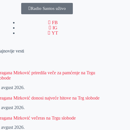
Radio Santos uživo
FB
IG
YT
ajnovije vesti
ragana Mirković priredila veče za pamćenje na Trgu
lobode
. avgust 2026.
ragana Mirković donosi najveće hitove na Trg slobode
. avgust 2026.
ragana Mirković večeras na Trgu slobode
. avgust 2026.