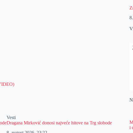
Z
8
V
 (VIDEO)
Na
Vesti
M
bode
Dragana Mirković donosi najveće hitove na Trg slobode
i
8. avgust 2026.
23:22