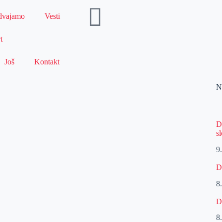
dvajamo
Vesti
t
Još
Kontakt
N
D
s
9
D
8
D
8