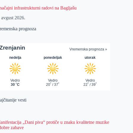
načajni infrastrukturni radovi na Bagljašu
. avgust 2026.
remenska prognoza
jčitanije vesti
anifestacija „Dani piva“ protiče u znaku kvalitetne muzike
 dobre zabave