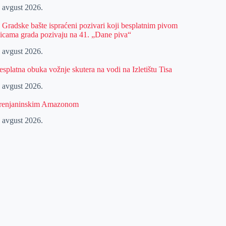
. avgust 2026.
z Gradske bašte ispraćeni pozivari koji besplatnim pivom
licama grada pozivaju na 41. „Dane piva“
. avgust 2026.
esplatna obuka vožnje skutera na vodi na Izletištu Tisa
. avgust 2026.
renjaninskim Amazonom
. avgust 2026.