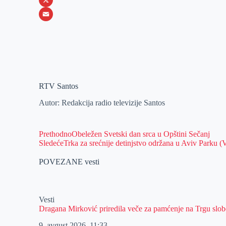
o
e
k
b
h
X
o
n
e
e
a
E
k
g
d
r
t
m
e
I
s
a
r
n
A
i
p
l
RTV Santos
p
Autor: Redakcija radio televizije Santos
Prethodno
Obeležen Svetski dan srca u Opštini Sečanj
Sledeće
Trka za srećnije detinjstvo održana u Aviv Parku
POVEZANE vesti
Vesti
Dragana Mirković priredila veče za pamćenje na Trgu slo
9. avgust 2026.
11:33