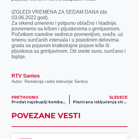
IZGLEDI VREMENA ZA SEDAM DANA (do
03.06.2022.god).
Za vikend umereno i potpuno oblačno i hladnije,
povremeno sa kišom i pljuskovima s grmljavinom.
Početkom naredne sedmice promenljivo, sveže, uz
smenu sunčanih intervala i u pojedinim delovima
grada sa pojavom kratkotrajne pojave kiše ili
pljuskova sa grmljavinom. Od srede suvo, sunčano i
toplije.
RTV Santos
Autor: Redakcija radio televizije Santos
PRETHODNO
SLEDEĆE
Prodat najskuplji kombajn kompanije „ITN Group“ na Poljoprivrednom sajmu
Planirana isključenja struje za 27. maj
POVEZANE VESTI