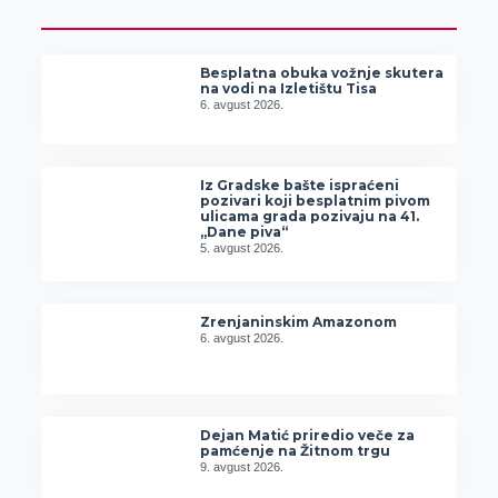
Besplatna obuka vožnje skutera
na vodi na Izletištu Tisa
6. avgust 2026.
Iz Gradske bašte ispraćeni
pozivari koji besplatnim pivom
ulicama grada pozivaju na 41.
„Dane piva“
5. avgust 2026.
Zrenjaninskim Amazonom
6. avgust 2026.
Dejan Matić priredio veče za
pamćenje na Žitnom trgu
9. avgust 2026.