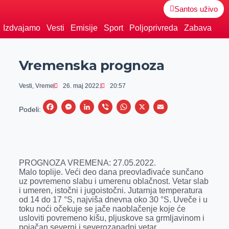
Santos uživo
Izdvajamo
Vesti
Emisije
Sport
Poljoprivreda
Zabava
Vremenska prognoza
Vesti
,
Vreme
26. maj 2022.
20:57
F
M
L
V
W
X
E
Podeli:
a
e
i
i
h
m
c
s
n
b
a
a
e
s
k
e
t
i
PROGNOZA VREMENA: 27.05.2022.
b
e
e
r
s
l
Malo toplije. Veći deo dana preovlađivaće sunčano
o
n
d
A
uz povremeno slabu i umerenu oblačnost. Vetar slab
i umeren, istočni i jugoistočni. Jutarnja temperatura
o
g
I
p
od 14 do 17 °S, najviša dnevna oko 30 °S. Uveče i u
k
e
n
p
toku noći očekuje se jače naoblačenje koje će
usloviti povremeno kišu, pljuskove sa grmljavinom i
r
pojačan severni i severozapadni vetar.