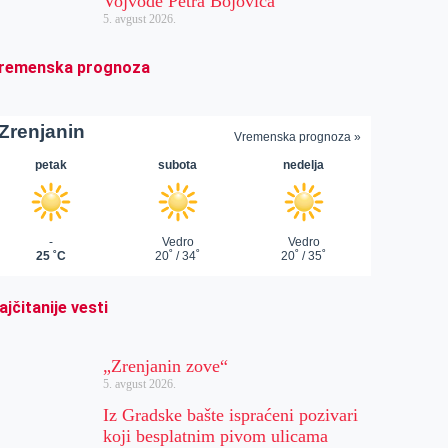
Vojvode Petra Bojovića
5. avgust 2026.
remenska prognoza
ajčitanije vesti
„Zrenjanin zove“
5. avgust 2026.
Iz Gradske bašte ispraćeni pozivari
koji besplatnim pivom ulicama