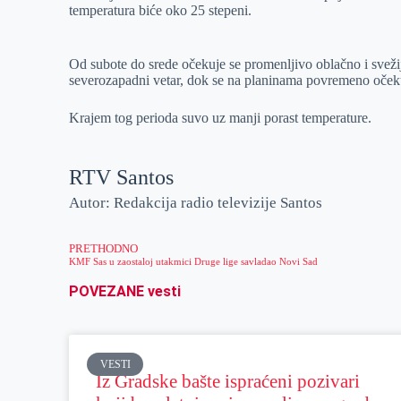
temperatura biće oko 25 stepeni.
r
n
A
i
p
l
Od subote do srede očekuje se promenljivo oblačno i svežij
p
severozapadni vetar, dok se na planinama povremeno oček
Krajem tog perioda suvo uz manji porast temperature.
RTV Santos
Autor: Redakcija radio televizije Santos
PRETHODNO
KMF Sas u zaostaloj utakmici Druge lige savladao Novi Sad
POVEZANE vesti
VESTI
Iz Gradske bašte ispraćeni pozivari