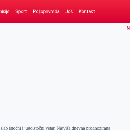
isije
Sport
Poljoprivreda
Još
Kontakt
N
slab istočni i jugoistočni vetar. Najviša dnevna prognozirana