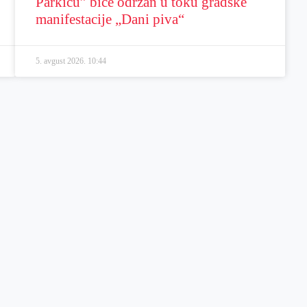
Parkiću” biće održan u toku gradske
manifestacije „Dani piva“
5. avgust 2026.
10:44