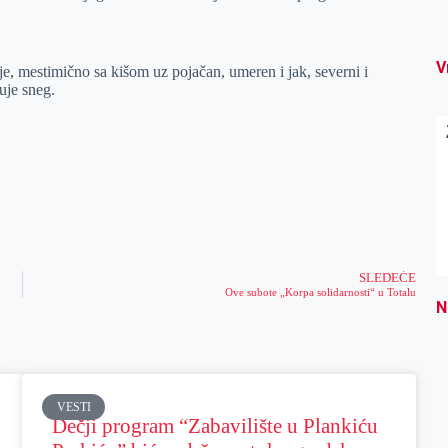
V
e, mestimično sa kišom uz pojačan, umeren i jak, severni i
uje sneg.
SLEDEĆE
Ove subote „Korpa solidarnosti“ u Totalu
N
VESTI
Dečji program “Zabavilište u Plankiću