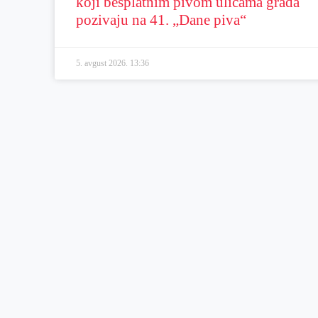
koji besplatnim pivom ulicama grada
pozivaju na 41. „Dane piva“
5. avgust 2026.
13:36