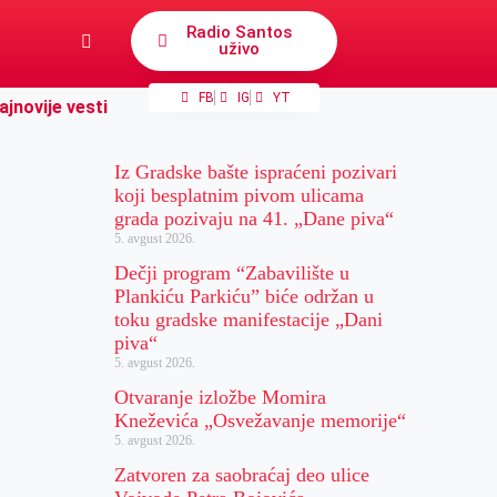
Radio Santos
uživo
FB
IG
YT
ajnovije vesti
Iz Gradske bašte ispraćeni pozivari
koji besplatnim pivom ulicama
grada pozivaju na 41. „Dane piva“
5. avgust 2026.
Dečji program “Zabavilište u
Plankiću Parkiću” biće održan u
toku gradske manifestacije „Dani
piva“
5. avgust 2026.
Otvaranje izložbe Momira
Kneževića „Osvežavanje memorije“
5. avgust 2026.
Zatvoren za saobraćaj deo ulice