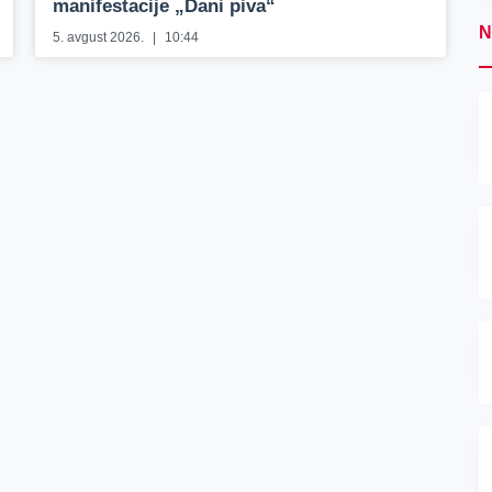
manifestacije „Dani piva“
N
5. avgust 2026.
10:44