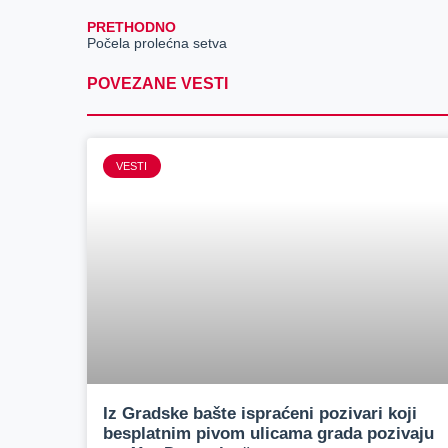
PRETHODNO
Počela prolećna setva
POVEZANE VESTI
VESTI
Iz Gradske bašte ispraćeni pozivari koji
besplatnim pivom ulicama grada pozivaju