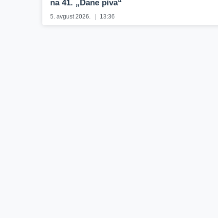
na 41. „Dane piva“
5. avgust 2026.
13:36