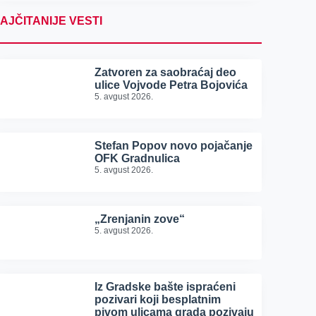
AJČITANIJE VESTI
Zatvoren za saobraćaj deo
ulice Vojvode Petra Bojovića
5. avgust 2026.
Stefan Popov novo pojačanje
OFK Gradnulica
5. avgust 2026.
„Zrenjanin zove“
5. avgust 2026.
Iz Gradske bašte ispraćeni
pozivari koji besplatnim
pivom ulicama grada pozivaju