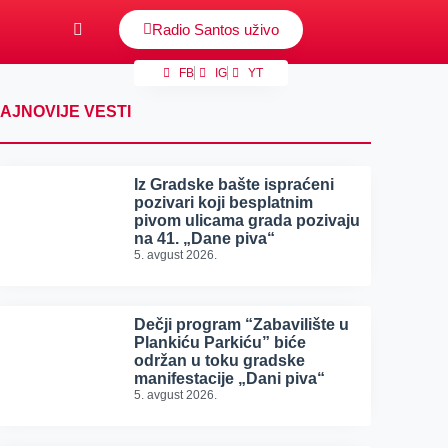
Radio Santos uživo
FB
IG
YT
AJNOVIJE VESTI
Iz Gradske bašte ispraćeni
pozivari koji besplatnim
pivom ulicama grada pozivaju
na 41. „Dane piva“
5. avgust 2026.
Dečji program “Zabavilište u
Plankiću Parkiću” biće
održan u toku gradske
manifestacije „Dani piva“
5. avgust 2026.