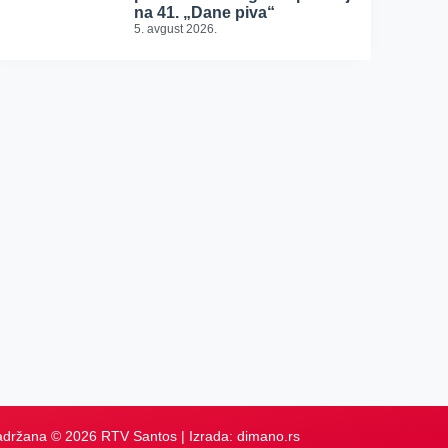
na 41. „Dane piva“
5. avgust 2026.
adržana © 2026 RTV Santos | Izrada:
dimano.rs