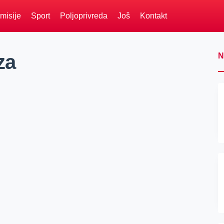
misije
Sport
Poljoprivreda
Još
Kontakt
za
N