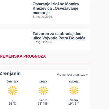
Otvaranje izložbe Momira
Kneževića „Osvežavanje
memorije“
5. avgust 2026.
Zatvoren za saobraćaj deo
ulice Vojvode Petra Bojovića
5. avgust 2026.
REMENSKA PROGNOZA