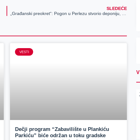
SLEDEĆE
„Građanski preokret“: Pogon u Perlezu stvorio deponiju, zagadio kanal i ugrožava vodosnabdevanje
VESTI
V
Dečji program “Zabavilište u Plankiću
Parkiću” biće održan u toku gradske