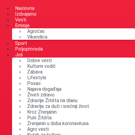
Skip
to
Naslovna
content
Izdvajamo
Vesti
Emisije
Agročas
Vikendica
Sport
Poljoprivreda
Još
Dobre vesti
Kulturni vodič
Zabava
Lifestyle
Posao
Najava događaja
Živeti zdravo
Zdravlje Žitišta na dlanu
Zdravlje za duži i srećniji život
Kroz Zrenjanin
Puls Žitišta
Zrenjanin u doba koronavirusa
Agro vesti
Kutak za kulturu