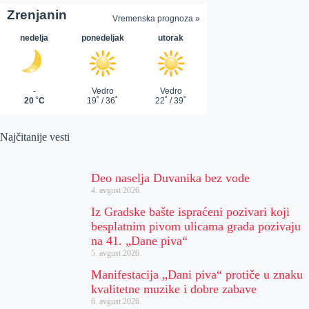
Najčitanije vesti
Deo naselja Duvanika bez vode
4. avgust 2026.
Iz Gradske bašte ispraćeni pozivari koji
besplatnim pivom ulicama grada pozivaju
na 41. „Dane piva“
5. avgust 2026.
Manifestacija „Dani piva“ protiče u znaku
kvalitetne muzike i dobre zabave
6. avgust 2026.