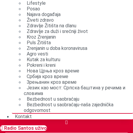
Lifestyle
Posao
Najava događaja
Živeti zdravo
Zdravlje Žitišta na dlanu
Zdravlje za duži i srećniji život
Kroz Zrenjanin
Puls Žitišta
Zrenjanin u doba koronavirusa
Agro vesti
Kutak za kulturu
Pokreni i kreni
Нова Црња кроз време
Србија кроз време
Зрењанин кроз време
Језик као мост: Српска баштина у речима и
словима
Bezbednost u saobraćaju
Bezbednost u saobraćaju-naša zajednička
odgovornost
Kontakt
Radio Santos uživo