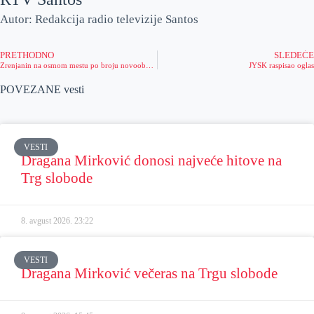
p
l
Autor: Redakcija radio televizije Santos
p
PRETHODNO
SLEDEĆE
Zrenjanin na osmom mestu po broju novoobolelih
JYSK raspisao oglas
POVEZANE vesti
VESTI
Dragana Mirković donosi najveće hitove na
Trg slobode
8. avgust 2026.
23:22
VESTI
Dragana Mirković večeras na Trgu slobode