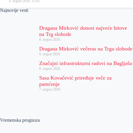
8. avgust 2026.
15:45
Najnovije vesti
Dragana Mirković donosi najveće hitove
na Trg slobode
8. avgust 2026.
Dragana Mirković večeras na Trgu slobode
8. avgust 2026.
Značajni infrastrukturni radovi na Bagljašu
8. avgust 2026.
Sasa Kovačević priređuje veče za
pamćenje
7. avgust 2026.
Vremenska prognoza