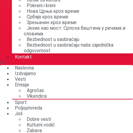
Pokreni i kreni
Нова Црња кроз време
Србија кроз време
Зрењанин кроз време
Језик као мост: Српска баштина у речима и
словима
Bezbednost u saobraćaju
Bezbednost u saobraćaju-naša zajednička
odgovornost
Kontakt
Naslovna
Izdvajamo
Vesti
Emisije
Agročas
Vikendica
Sport
Poljoprivreda
Još
Dobre vesti
Kulturni vodič
Zabava