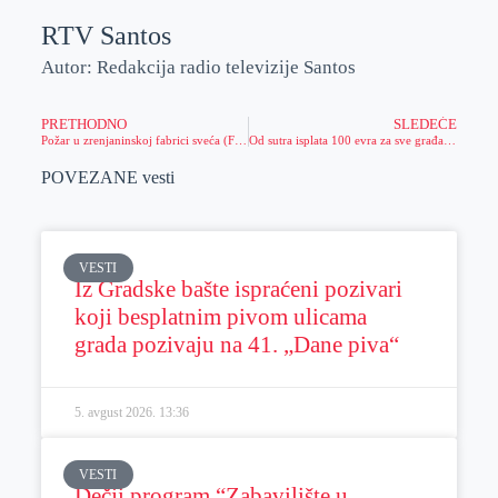
r
n
A
i
RTV Santos
p
l
Autor: Redakcija radio televizije Santos
p
PRETHODNO
SLEDEĆE
Požar u zrenjaninskoj fabrici sveća (FOTO)
Od sutra isplata 100 evra za sve građane koji su se prijavili
POVEZANE vesti
VESTI
Iz Gradske bašte ispraćeni pozivari
koji besplatnim pivom ulicama
grada pozivaju na 41. „Dane piva“
5. avgust 2026.
13:36
VESTI
Dečji program “Zabavilište u