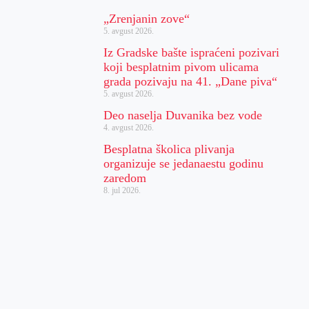
„Zrenjanin zove“
5. avgust 2026.
Iz Gradske bašte ispraćeni pozivari
koji besplatnim pivom ulicama
grada pozivaju na 41. „Dane piva“
5. avgust 2026.
Deo naselja Duvanika bez vode
4. avgust 2026.
Besplatna školica plivanja
organizuje se jedanaestu godinu
zaredom
8. jul 2026.