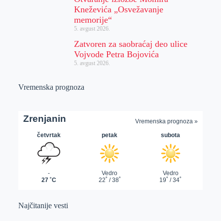
Kneževića „Osvežavanje
memorije“
5. avgust 2026.
Zatvoren za saobraćaj deo ulice
Vojvode Petra Bojovića
5. avgust 2026.
Vremenska prognoza
Najčitanije vesti