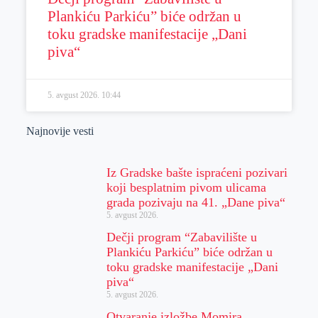
Plankiću Parkiću” biće održan u
toku gradske manifestacije „Dani
piva“
5. avgust 2026.
10:44
Najnovije vesti
Iz Gradske bašte ispraćeni pozivari
koji besplatnim pivom ulicama
grada pozivaju na 41. „Dane piva“
5. avgust 2026.
Dečji program “Zabavilište u
Plankiću Parkiću” biće održan u
toku gradske manifestacije „Dani
piva“
5. avgust 2026.
Otvaranje izložbe Momira