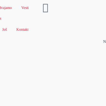
dvajamo
Vesti
t
Još
Kontakt
N