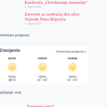
Kneževića „Osvežavanje memorije“
5. avgust 2026.
Zatvoren za saobraćaj deo ulice
Vojvode Petra Bojovića
5. avgust 2026.
remenska prognoza
jčitanije vesti
„Zrenjanin zove“