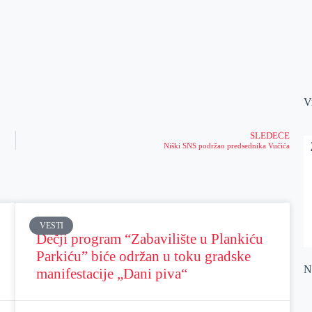
V
SLEDEĆE
Niški SNS podržao predsednika Vučića
VESTI
Dečji program “Zabavilište u Plankiću
Parkiću” biće održan u toku gradske
Na
manifestacije „Dani piva“