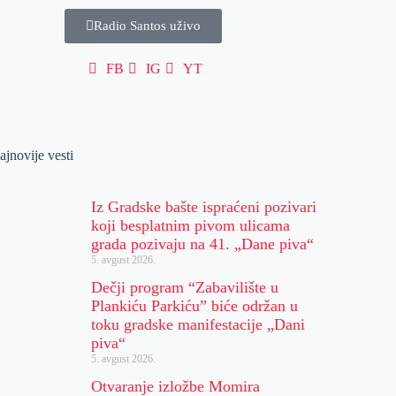
Radio Santos uživo
FB
IG
YT
ajnovije vesti
Iz Gradske bašte ispraćeni pozivari
koji besplatnim pivom ulicama
grada pozivaju na 41. „Dane piva“
5. avgust 2026.
Dečji program “Zabavilište u
Plankiću Parkiću” biće održan u
toku gradske manifestacije „Dani
piva“
5. avgust 2026.
Otvaranje izložbe Momira