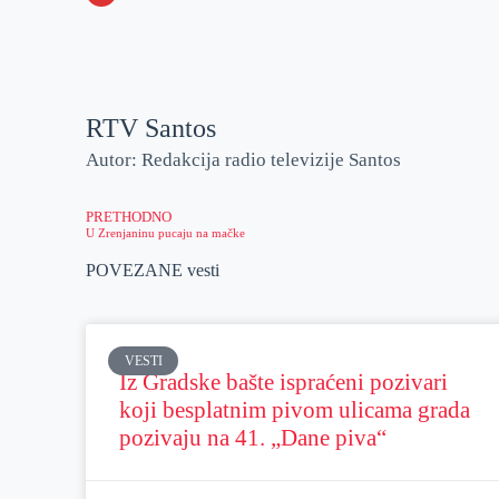
o
n
e
e
a
E
k
g
d
r
t
m
e
I
s
a
r
n
A
i
RTV Santos
p
l
Autor: Redakcija radio televizije Santos
p
PRETHODNO
U Zrenjaninu pucaju na mačke
POVEZANE vesti
VESTI
Iz Gradske bašte ispraćeni pozivari
koji besplatnim pivom ulicama grada
pozivaju na 41. „Dane piva“