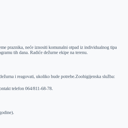
e praznika, neće iznositi komunalni otpad iz individualnog tipa
rogramu tih dana. Radiće dežurne ekipe na terenu.
i dežurna i reagovati, ukoliko bude potrebe.Zoohigijenska služba:
ontakt telefon 064/811-68-78.
godine).