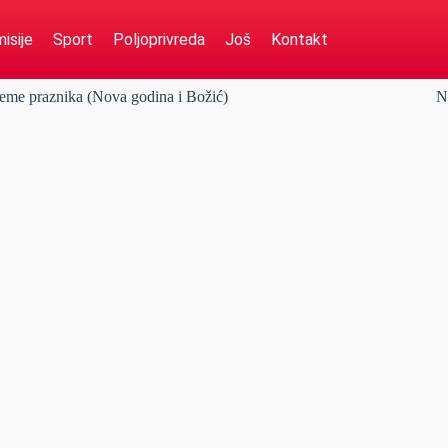
isije
Sport
Poljoprivreda
Još
Kontakt
vreme praznika (Nova godina i Božić)
N