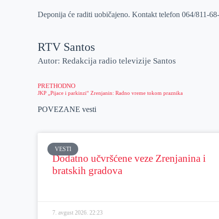
Deponija će raditi uobičajeno. Kontakt telefon 064/811-68
RTV Santos
Autor: Redakcija radio televizije Santos
PRETHODNO
JKP „Pijace i parkinzi“ Zrenjanin: Radno vreme tokom praznika
POVEZANE vesti
VESTI
Dodatno učvršćene veze Zrenjanina i
bratskih gradova
7. avgust 2026.
22:23