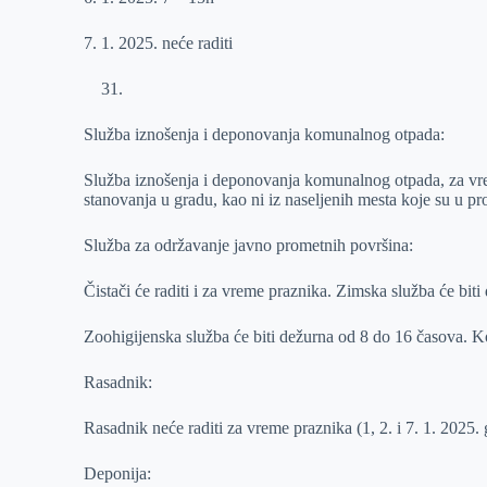
7. 1. 2025. neće raditi
Služba iznošenja i deponovanja komunalnog otpada:
Služba iznošenja i deponovanja komunalnog otpada, za vrem
stanovanja u gradu, kao ni iz naseljenih mesta koje su u p
Služba za održavanje javno prometnih površina:
Čistači će raditi i za vreme praznika. Zimska služba će bit
Zoohigijenska služba će biti dežurna od 8 do 16 časova. K
Rasadnik:
Rasadnik neće raditi za vreme praznika (1, 2. i 7. 1. 2025. 
Deponija: