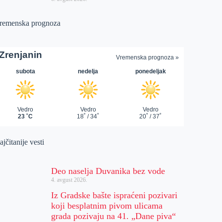
remenska prognoza
jčitanije vesti
Deo naselja Duvanika bez vode
4. avgust 2026.
Iz Gradske bašte ispraćeni pozivari
koji besplatnim pivom ulicama
grada pozivaju na 41. „Dane piva“