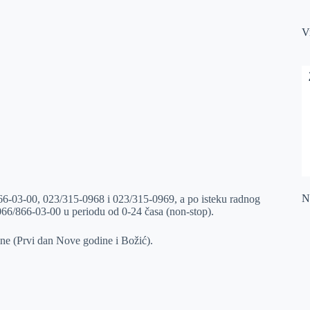
V
Na
66-03-00, 023/315-0968 i 023/315-0969, a po isteku radnog
066/866-03-00 u periodu od 0-24 časa (non-stop).
ine (Prvi dan Nove godine i Božić).