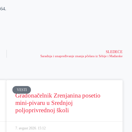
-64.
SLEDEĆE
Saradnja i unapređivanje znanja pčelara iz Srbije i Mađarske
VESTI
Gradonačelnik Zrenjanina posetio
mini-pivaru u Srednjoj
poljoprivrednoj školi
7. avgust 2026.
15:12