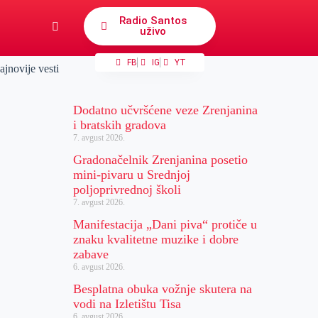
Radio Santos
uživo
FB
IG
YT
ajnovije vesti
Dodatno učvršćene veze Zrenjanina
i bratskih gradova
7. avgust 2026.
Gradonačelnik Zrenjanina posetio
mini-pivaru u Srednjoj
poljoprivrednoj školi
7. avgust 2026.
Manifestacija „Dani piva“ protiče u
znaku kvalitetne muzike i dobre
zabave
6. avgust 2026.
Besplatna obuka vožnje skutera na
vodi na Izletištu Tisa
6. avgust 2026.