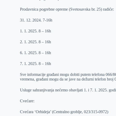
r
n
A
i
Prodavnica pogrebne opreme (Svetosavska br. 25) radiće:
p
l
31. 12. 2024. 7-16h
p
1. 1. 2025. 8 – 16h
2. 1. 2025. 8 – 16h
6. 1. 2025. 8 – 16h
7. 1. 2025. 8 – 16h
Sve informacije građani mogu dobiti putem telefona 066/8
vremena, građani mogu da se jave na dežurni telefon broj 
Usluge sahranjivanja nećemo obavljati 1. i 7. 1. 2025. god
Cvećare:
Cvećara ‘Orhideja’ (Centralno groblje, 023/315-0972)