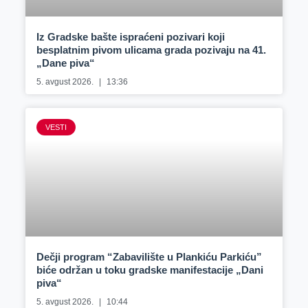
Iz Gradske bašte ispraćeni pozivari koji
besplatnim pivom ulicama grada pozivaju na 41.
„Dane piva“
5. avgust 2026.
13:36
VESTI
Dečji program “Zabavilište u Plankiću Parkiću”
biće održan u toku gradske manifestacije „Dani
piva“
5. avgust 2026.
10:44