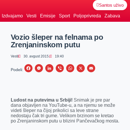
Santos uživo
Izdvajamo
Vesti
Emisije
Sport
Poljoprivreda
Zabava
Vozio šleper na felnama po
Zrenjaninskom putu
Vesti
30. avgust 2015.
19:40
F
M
L
V
W
X
E
Podeli:
a
e
i
i
h
m
c
s
n
b
a
a
e
s
k
e
t
i
Ludost na putevima u Srbiji!
Snimak je pre par
b
e
e
r
s
l
dana
objavljen na YouTube-u, a na njemu se može
o
n
d
A
videti šleper na čijoj prikolici sa leve strane
nedostaju čak tri gume. Velikom brzinom se kretao
o
g
I
p
po Zrenjaninskom putu u blizini Pančevačkog mosta.
k
e
n
p