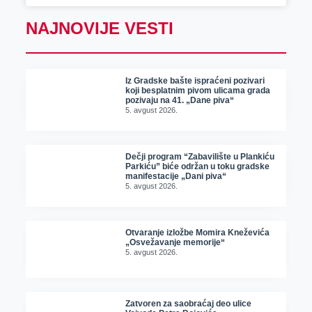
NAJNOVIJE VESTI
Iz Gradske bašte ispraćeni pozivari
koji besplatnim pivom ulicama grada
pozivaju na 41. „Dane piva“
5. avgust 2026.
Dečji program “Zabavilište u Plankiću
Parkiću” biće održan u toku gradske
manifestacije „Dani piva“
5. avgust 2026.
Otvaranje izložbe Momira Kneževića
„Osvežavanje memorije“
5. avgust 2026.
Zatvoren za saobraćaj deo ulice