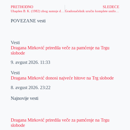
PRETHODNO
SLEDEĆE
Uhapšen B. K. (1982) zbog sumnje da je izvršio krivično delo neovlašćena proizvodnja i stavljanje u promet opojnih droga
Gradonačelnik uručio komplete uniformi volonterima Crvenog krsta Zrenjanin
POVEZANE vesti
Vesti
Dragana Mirković priredila veče za pamćenje na Trgu
slobode
9. avgust 2026.
11:33
Vesti
Dragana Mirković donosi najveće hitove na Trg slobode
8. avgust 2026.
23:22
Najnovije vesti
Dragana Mirković priredila veče za pamćenje na Trgu
slobode