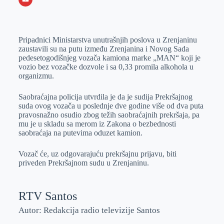
o
n
e
e
a
E
k
g
d
r
t
m
Pripadnici Ministarstva unutrašnjih poslova u Zrenjaninu
e
I
s
a
zaustavili su na putu između Zrenjanina i Novog Sada
r
n
A
i
pedesetogodišnjeg vozača kamiona marke „MAN“ koji je
vozio bez vozačke dozvole i sa 0,33 promila alkohola u
p
l
organizmu.
p
Saobraćajna policija utvrdila je da je sudija Prekršajnog
suda ovog vozača u poslednje dve godine više od dva puta
pravosnažno osudio zbog težih saobraćajnih prekršaja, pa
mu je u skladu sa merom iz Zakona o bezbednosti
saobraćaja na putevima oduzet kamion.
Vozač će, uz odgovarajuću prekršajnu prijavu, biti
priveden Prekršajnom sudu u Zrenjaninu.
RTV Santos
Autor: Redakcija radio televizije Santos