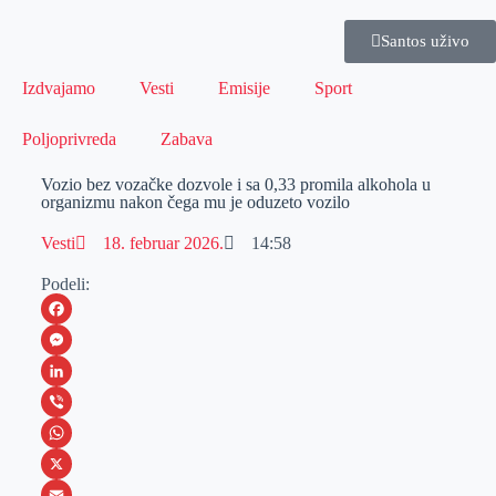
Santos uživo
Izdvajamo
Vesti
Emisije
Sport
Poljoprivreda
Zabava
Vozio bez vozačke dozvole i sa 0,33 promila alkohola u
organizmu nakon čega mu je oduzeto vozilo
Vesti
18. februar 2026.
14:58
Podeli:
F
a
M
c
e
L
e
s
i
V
b
s
n
i
W
o
e
k
b
h
X