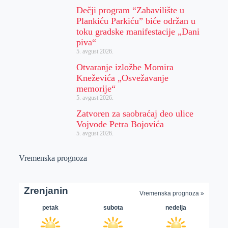
Dečji program “Zabavilište u
Plankiću Parkiću” biće održan u
toku gradske manifestacije „Dani
piva“
5. avgust 2026.
Otvaranje izložbe Momira
Kneževića „Osvežavanje
memorije“
5. avgust 2026.
Zatvoren za saobraćaj deo ulice
Vojvode Petra Bojovića
5. avgust 2026.
Vremenska prognoza