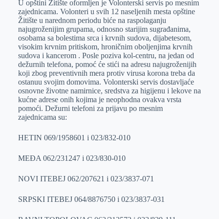
U opštini Žitište oformljen je Volonterski servis po mesnim
e
I
s
a
zajednicama. Volonteri u svih 12 naseljenih mesta opštine
r
n
A
i
Žitište u narednom periodu biće na raspolaganju
najugroženijim grupama, odnosno starijim sugrađanima,
p
l
osobama sa bolestima srca i krvnih sudova, dijabetesom,
p
visokim krvnim pritiskom, hroničnim oboljenjima krvnih
sudova i kancerom . Posle poziva kol-cent
ru, na jedan od
dežurnih telefona, pomoć će stići na adresu najugroženijih
koji zbog preventivnih mera protiv virusa korona treba da
ostanuu svojim domovima. Volonterski servis dostavljaće
osnovne životne namirnice, sredstva za higijenu i lekove na
kućne adrese onih kojima je neophodna ovakva vrsta
pomoći. Dežurni telefoni za prijavu po mesnim
zajednicama su:
HETIN 069/1958601 i 023/832-010
MEĐA 062/231247 i 023/830-010
NOVI ITEBEJ 062/207621 i 023/3837-071
SRPSKI ITEBEJ 064/8876750 i 023/3837-031