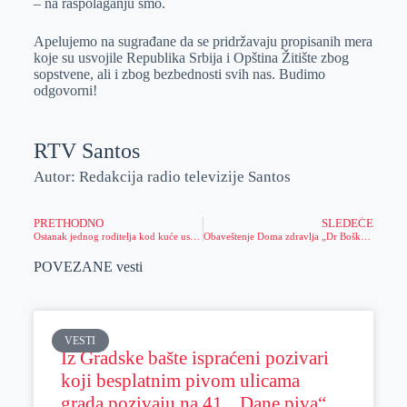
– na raspolaganju smo.
Apelujemo na sugrađane da se pridržavaju propisanih mera
koje su usvojile Republika Srbija i Opština Žitište zbog
sopstvene, ali i zbog bezbednosti svih nas. Budimo
odgovorni!
RTV Santos
Autor: Redakcija radio televizije Santos
PRETHODNO
SLEDEĆE
Ostanak jednog roditelja kod kuće uskoro moguć
Obaveštenje Doma zdravlja „Dr Boško Vrebalov“
POVEZANE vesti
VESTI
Iz Gradske bašte ispraćeni pozivari
koji besplatnim pivom ulicama
grada pozivaju na 41. „Dane piva“