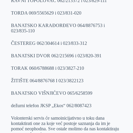
RAVNI TOPOLOVAC 062/213572 i 023/829-111
TORDA 069/5565629 i 023/831-020
BANATSKO KARAĐORĐEVO 064/8876753 i
023/835-110
ČESTEREG 062/304614 i 023/833-312
BANATSKI DVOR 062/215696 i 023/820-391
TORAK 060/6788688 i 023/3827-210
ŽITIŠTE 064/8876768 I 023/3822123
BANATSKO VIŠNJIĆEVO 065/6258599
dežurni telefon JKSP „Ekos“ 062/8087423
Volonterski servis će samoinicijativno u toku dana
kontaktirati one za koje već postoje saznanja da im je
pomoć neophodna. Sve ostale molimo da nas kontaktiraju