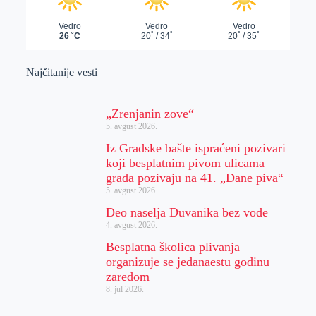
Najčitanije vesti
„Zrenjanin zove“
5. avgust 2026.
Iz Gradske bašte ispraćeni pozivari
koji besplatnim pivom ulicama
grada pozivaju na 41. „Dane piva“
5. avgust 2026.
Deo naselja Duvanika bez vode
4. avgust 2026.
Besplatna školica plivanja
organizuje se jedanaestu godinu
zaredom
8. jul 2026.