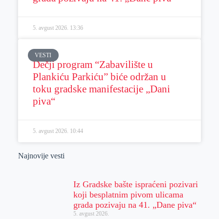
5. avgust 2026.
13:36
VESTI
Dečji program “Zabavilište u
Plankiću Parkiću” biće održan u
toku gradske manifestacije „Dani
piva“
5. avgust 2026.
10:44
Najnovije vesti
Iz Gradske bašte ispraćeni pozivari
koji besplatnim pivom ulicama
grada pozivaju na 41. „Dane piva“
5. avgust 2026.