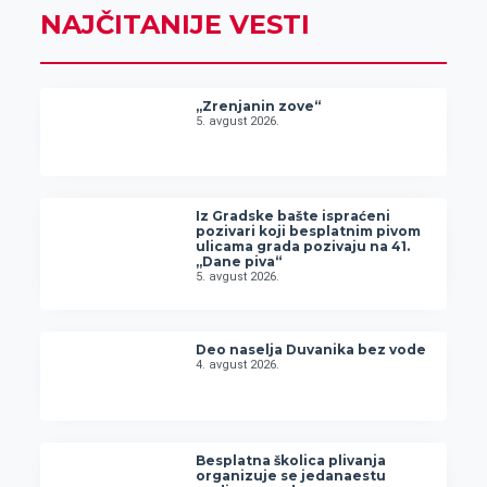
NAJČITANIJE VESTI
„Zrenjanin zove“
5. avgust 2026.
Iz Gradske bašte ispraćeni
pozivari koji besplatnim pivom
ulicama grada pozivaju na 41.
„Dane piva“
5. avgust 2026.
Deo naselja Duvanika bez vode
4. avgust 2026.
Besplatna školica plivanja
organizuje se jedanaestu