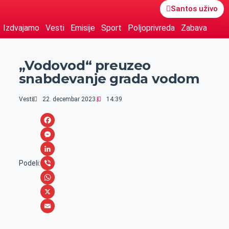
Santos uživo
Izdvajamo
Vesti
Emisije
Sport
Poljoprivreda
Zabava
„Vodovod“ preuzeo
snabdevanje grada vodom
Vesti
22. decembar 2023.
14:39
F
a
M
c
e
L
Podeli:
e
s
i
V
b
s
n
i
W
o
e
k
b
h
X
o
n
e
e
a
E