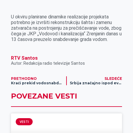
k
g
d
r
t
m
e
I
s
a
U okviru planirane dinamike realizacije projekata
r
n
A
i
potrebno je izvršiti rekonstrukciju šahta i zamenu
zatvarača na postrojenju za prečišćavanje vode, zbog
p
l
čega je JKP „Vodovod i kanalizacija“ Zrenjanin danas u
p
13 časova preuzelo snabdevanje grada vodom.
RTV Santos
Autor: Redakcija radio televizije Santos
PRETHODNO
SLEDEĆE
Kraći prekid vodosnabdevanja
Srbija značajno ispod evropskog proseka po broju zavisnika od igara na sreću
POVEZANE VESTI
VESTI