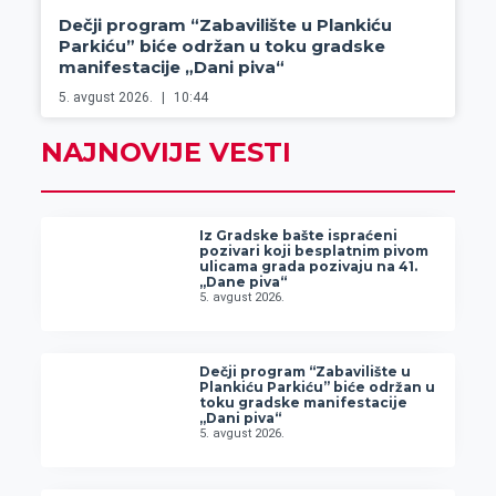
Dečji program “Zabavilište u Plankiću
Parkiću” biće održan u toku gradske
manifestacije „Dani piva“
5. avgust 2026.
10:44
NAJNOVIJE VESTI
Iz Gradske bašte ispraćeni
pozivari koji besplatnim pivom
ulicama grada pozivaju na 41.
„Dane piva“
5. avgust 2026.
Dečji program “Zabavilište u
Plankiću Parkiću” biće održan u
toku gradske manifestacije
„Dani piva“
5. avgust 2026.