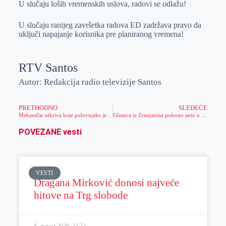
U slučaju loših vremenskih uslova, radovi se odlažu!
U slučaju ranijeg završetka radova ED zadržava pravo da
uključi napajanje korisnika pre planiranog vremena!
RTV Santos
Autor: Redakcija radio televizije Santos
PRETHODNO
SLEDEĆE
Mehaničar otkriva koje polovnjake je najbolje kupiti, ako želite odličan motor
Glumca iz Zrenjanina pokosio auto u Osijeku na pešačkom prelazu
POVEZANE vesti
VESTI
Dragana Mirković donosi najveće
hitove na Trg slobode
8. avgust 2026.
23:22