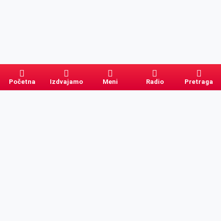
Početna
Izdvajamo
Meni
Radio
Pretraga
Pretraga
Kategorije
Ostalo
Naslovna
Izdvajamo