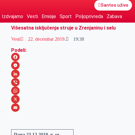
Santos uživo
Izdvajamo
Vesti
Emisije
Sport
Poljoprivreda
Zabava
Višesatna isključenja struje u Zrenjaninu i selu
Vesti
22. decembar 2019.
19:38
Podeli:
F
a
M
c
e
L
e
s
i
V
b
s
n
i
W
o
e
k
b
h
X
o
n
e
e
a
E
k
g
d
r
t
m
e
I
s
a
Dana
23.
1
2
.2019.
g.
se