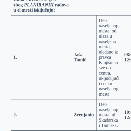
zbog
PLANIRANIH
radova
r
n
A
i
u el.mreži isključuju:
p
l
Deo
p
naseljenog
mesta, od
ulaza u
naseljeno
mesto,
gledano iz
Jaša
08:
1.
pravca
Tomić
12:
Krajišnika
sve do
centra,
uključujući
i centar
naseljenog
mesta.
Deo
naseljenog
10:
2.
Zrenjanin
mesta, ul.:
12:
Skadarska
i Tamiška.