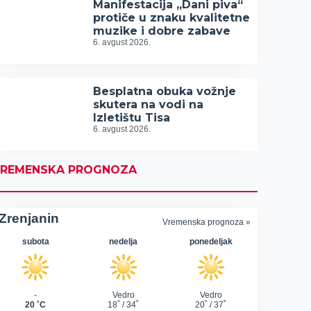
Manifestacija „Dani piva“
protiče u znaku kvalitetne
muzike i dobre zabave
6. avgust 2026.
Besplatna obuka vožnje
skutera na vodi na
Izletištu Tisa
6. avgust 2026.
REMENSKA PROGNOZA