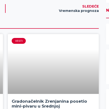
SLEDEĆE
N
Vremenska prognoza
VESTI
Gradonačelnik Zrenjanina posetio
mini-pivaru u Srednjoj