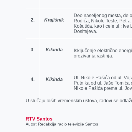
Deo naselјenog mesta, delov
2.
Krajišnik
Rodića, Nikole Tesle, Petr
Košutića, kao i cele ul.: Iv
Dositejeva.
3.
Kikinda
Isklјučenje električne energ
orezivanja rastinja.
Ul. Nikole Pašića od ul. Vo
4.
Kikinda
Putnika od ul. Jaše Tomića 
Nikole Pašića prema ul. Jo
U slučaju loših vremenskih uslova, radovi se odlaž
RTV Santos
Autor: Redakcija radio televizije Santos