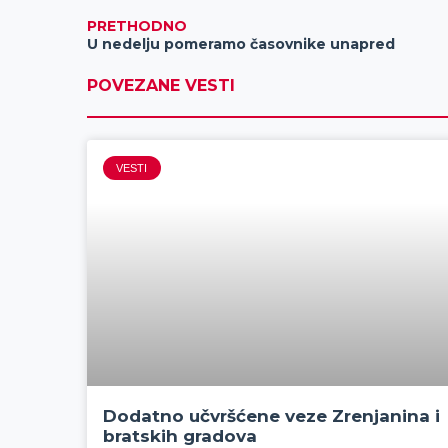
PRETHODNO
U nedelju pomeramo časovnike unapred
POVEZANE VESTI
VESTI
Dodatno učvršćene veze Zrenjanina i
bratskih gradova