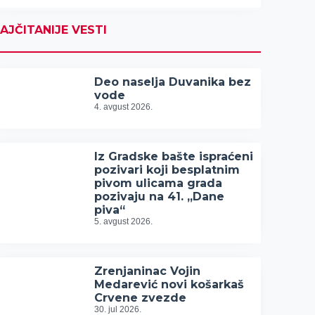
AJČITANIJE VESTI
Deo naselja Duvanika bez
vode
4. avgust 2026.
Iz Gradske bašte ispraćeni
pozivari koji besplatnim
pivom ulicama grada
pozivaju na 41. „Dane
piva“
5. avgust 2026.
Zrenjaninac Vojin
Medarević novi košarkaš
Crvene zvezde
30. jul 2026.