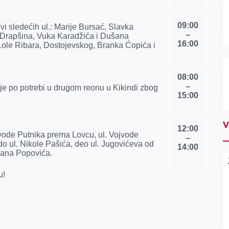
09:00
i sledećih ul.: Marije Bursać, Slavka
–
a Drapšina, Vuka Karadžića i Dušana
16:00
e Lole Ribara, Dostojevskog, Branka Ćopića i
08:00
–
ije po potrebi u drugom reonu u Kikindi zbog
15:00
V
12:00
jvode Putnika prema Lovcu, ul. Vojvode
–
do ul. Nikole Pašića, deo ul. Jugovićeva od
14:00
vana Popovića.
u!