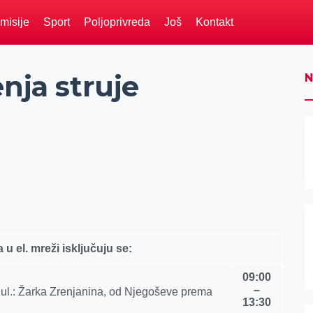
misije
Sport
Poljoprivreda
Još
Kontakt
nja struje
N
 u el.
mreži isklјučuju se:
09:00
–
ul.: Žarka Zrenjanina, od Nјegoševe prema
13:30