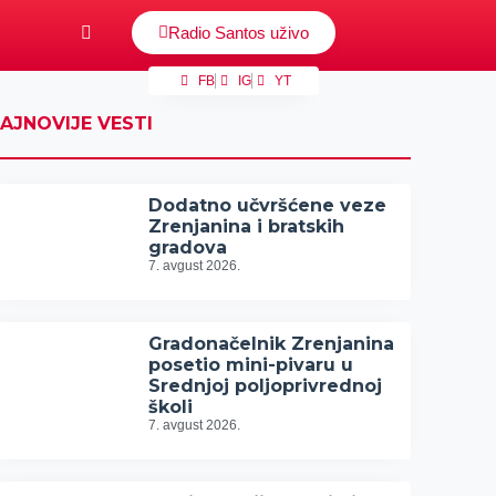
Radio Santos uživo
FB
IG
YT
AJNOVIJE VESTI
Dodatno učvršćene veze
Zrenjanina i bratskih
gradova
7. avgust 2026.
Gradonačelnik Zrenjanina
posetio mini-pivaru u
Srednjoj poljoprivrednoj
školi
7. avgust 2026.