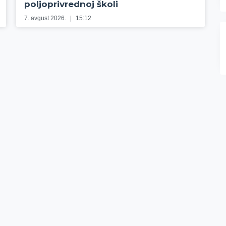
poljoprivrednoj školi
7. avgust 2026.
15:12