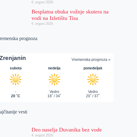
6. avgust 2026.
Besplatna obuka vožnje skutera na
vodi na Izletištu Tisa
6. avgust 2026.
remenska prognoza
jčitanije vesti
Deo naselja Duvanika bez vode
4. avgust 2026.