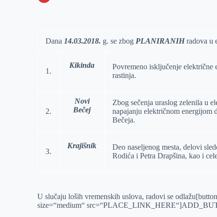
o
n
e
e
a
E
k
g
d
r
t
m
e
I
s
a
Dana
14.03.2018.
g. se zbog
PLANIRANIH
radova u e
r
n
A
i
p
l
Kikinda
Povremeno isključenje električne 
1.
rastinja.
p
Novi
Zbog sečenja uraslog zelenila u el
Bečej
2.
napajanju električnom energijom del
Bečeja.
Krajišnik
Deo naseljenog mesta, delovi sled
3.
Rodića i Petra Drapšina, kao i cele
U slučaju loših vremenskih uslova, radovi se odla
size=“medium“ src=“PLACE_LINK_HERE“]ADD_BU