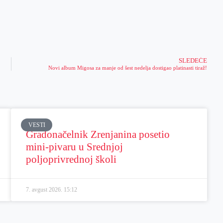
SLEDEĆE
Novi album Migosa za manje od šest nedelja dostigao platinasti tiraž!
VESTI
Gradonačelnik Zrenjanina posetio
mini-pivaru u Srednjoj
poljoprivrednoj školi
7. avgust 2026.
15:12