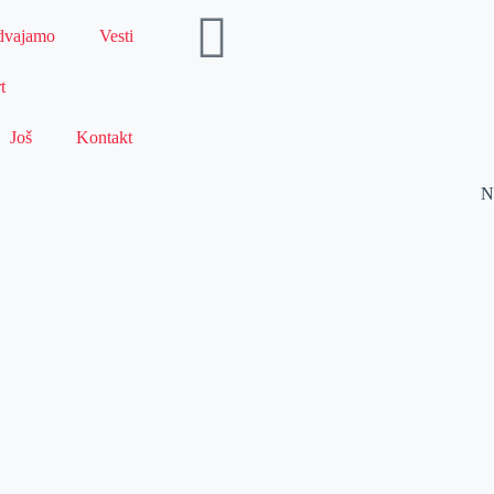
dvajamo
Vesti
t
Još
Kontakt
N