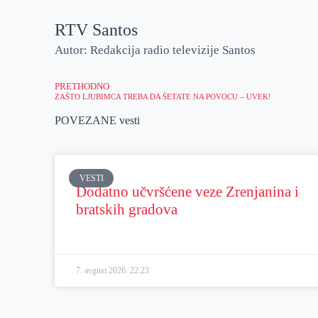
RTV Santos
Autor: Redakcija radio televizije Santos
PRETHODNO
ZAŠTO LJUBIMCA TREBA DA ŠETATE NA POVOCU – UVEK!
POVEZANE vesti
VESTI
Dodatno učvršćene veze Zrenjanina i
bratskih gradova
7. avgust 2026.
22:23