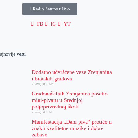
Radio Santos uživo
FB
IG
YT
ajnovije vesti
Dodatno učvršćene veze Zrenjanina
i bratskih gradova
7. avgust 2026.
Gradonačelnik Zrenjanina posetio
mini-pivaru u Srednjoj
poljoprivrednoj školi
7. avgust 2026.
Manifestacija „Dani piva“ protiče u
znaku kvalitetne muzike i dobre
zabave