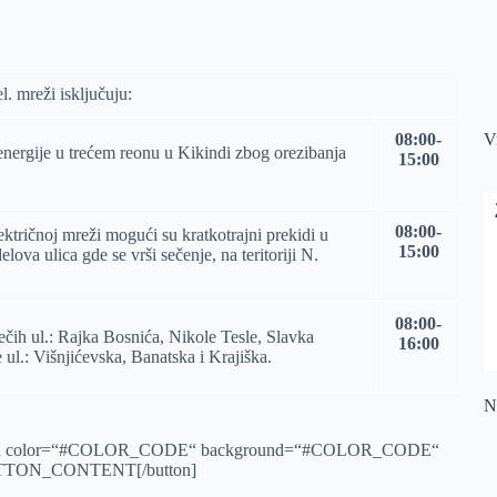
l. mreži isključuju:
08:00-
V
energije u trećem reonu u Kikindi zbog orezibanja
15:00
08:00-
ektričnoj mreži mogući su kratkotrajni prekidi u
15:00
ova ulica gde se vrši sečenje, na teritoriji N.
08:00-
ečih ul.: Rajka Bosnića, Nikole Tesle, Slavka
16:00
 ul.: Višnjićevska, Banatska i Krajiška.
Na
žu[button color=“#COLOR_CODE“ background=“#COLOR_CODE“
TTON_CONTENT[/button]