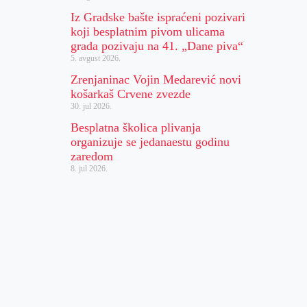
Iz Gradske bašte ispraćeni pozivari
koji besplatnim pivom ulicama
grada pozivaju na 41. „Dane piva“
5. avgust 2026.
Zrenjaninac Vojin Medarević novi
košarkaš Crvene zvezde
30. jul 2026.
Besplatna školica plivanja
organizuje se jedanaestu godinu
zaredom
8. jul 2026.