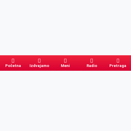
Početna
Izdvajamo
Meni
Radio
Pretraga
Pretraga
Kategorije