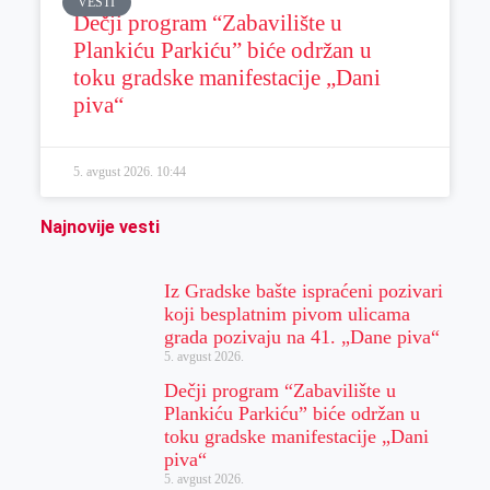
VESTI
Dečji program “Zabavilište u
Plankiću Parkiću” biće održan u
toku gradske manifestacije „Dani
piva“
5. avgust 2026.
10:44
Najnovije vesti
Iz Gradske bašte ispraćeni pozivari
koji besplatnim pivom ulicama
grada pozivaju na 41. „Dane piva“
5. avgust 2026.
Dečji program “Zabavilište u
Plankiću Parkiću” biće održan u
toku gradske manifestacije „Dani
piva“
5. avgust 2026.