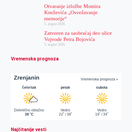
Otvaranje izložbe Momira
Kneževića „Osvežavanje
memorije“
5. avgust 2026.
Zatvoren za saobraćaj deo ulice
Vojvode Petra Bojovića
5. avgust 2026.
Vremenska prognoza
Najčitanije vesti