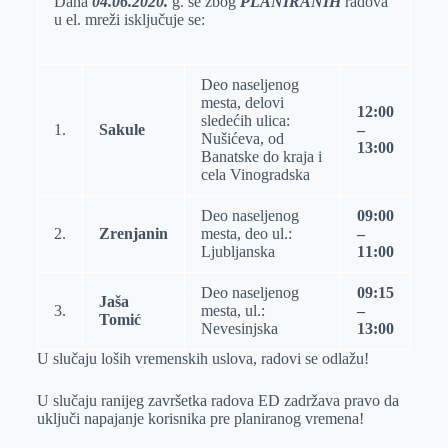
Dana
04.06.2020.
g. se zbog
PLANIRANIH
radova
u el. mreži isključuje se:
r
n
A
i
p
l
p
Deo naseljenog
mesta, delovi
12:00
sledećih ulica:
1.
Sakule
–
Nušićeva, od
13:00
Banatske do kraja i
cela Vinogradska
Deo naseljenog
09:00
2.
Zrenjanin
mesta, deo ul.:
–
Ljubljanska
11:00
Deo naseljenog
09:15
Jaša
3.
mesta, ul.:
–
Tomić
Nevesinjska
13:00
U slučaju loših vremenskih uslova, radovi se odlažu!
U slučaju ranijeg završetka radova ED zadržava pravo da
uključi napajanje korisnika pre planiranog vremena!