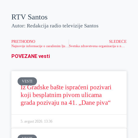
RTV Santos
Autor: Redakcija radio televizije Santos
PRETHODNO
SLEDEĆE
Najnovije informacije o zaraženim ljudima od koronavirusa
Svetska zdravstvena organizacija u novim preporukama predlaže povratak masovnih okupljanja!
POVEZANE vesti
VESTI
Iz Gradske bašte ispraćeni pozivari
koji besplatnim pivom ulicama
grada pozivaju na 41. „Dane piva“
5. avgust 2026.
13:36