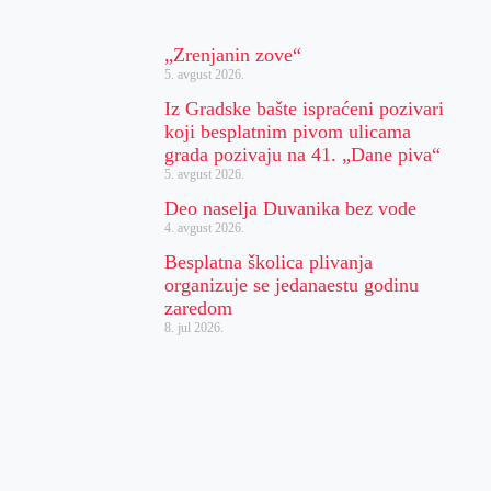
„Zrenjanin zove“
5. avgust 2026.
Iz Gradske bašte ispraćeni pozivari
koji besplatnim pivom ulicama
grada pozivaju na 41. „Dane piva“
5. avgust 2026.
Deo naselja Duvanika bez vode
4. avgust 2026.
Besplatna školica plivanja
organizuje se jedanaestu godinu
zaredom
8. jul 2026.