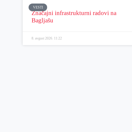
VESTI
Značajni infrastrukturni radovi na
Bagljašu
8. avgust 2026.
11:22