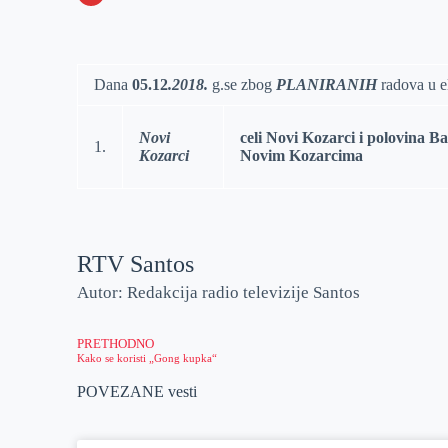
o
n
e
e
a
E
k
g
d
r
t
m
e
I
s
a
Dana
05
.12
.
2018.
g.se zbog
PLANIRANIH
radova u el
r
n
A
i
p
l
Novi
celi Novi Kozarci i polovina B
1.
Kozarci
Novim Kozarcima
p
RTV Santos
Autor: Redakcija radio televizije Santos
PRETHODNO
Kako se koristi „Gong kupka“
POVEZANE vesti