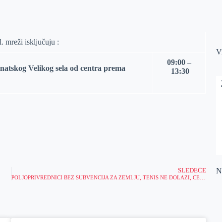
. mreži isključuju :
V
0
9
:
0
0
–
anatskog Velikog sela od centra prema
13
:
3
0
Na
SLEDEĆE
POLJOPRIVREDNICI BEZ SUBVENCIJA ZA ZEMLJU, TENIS NE DOLAZI, CENA DIZEL GORIVA U PADU