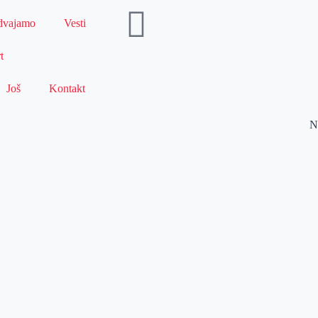
dvajamo
Vesti
t
Još
Kontakt
N