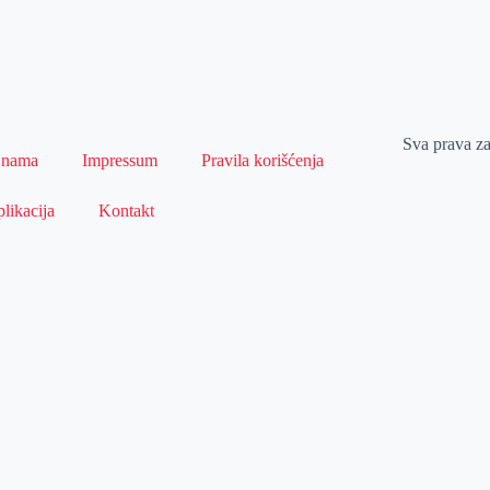
Sva prava z
 nama
Impressum
Pravila korišćenja
likacija
Kontakt
Naslovna