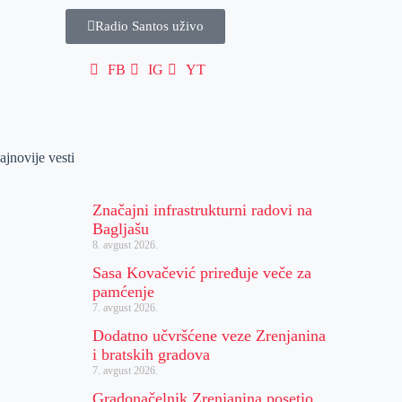
Radio Santos uživo
FB
IG
YT
ajnovije vesti
Značajni infrastrukturni radovi na
Bagljašu
8. avgust 2026.
Sasa Kovačević priređuje veče za
pamćenje
7. avgust 2026.
Dodatno učvršćene veze Zrenjanina
i bratskih gradova
7. avgust 2026.
Gradonačelnik Zrenjanina posetio