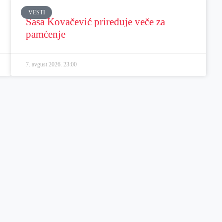
VESTI
Sasa Kovačević priređuje veče za
pamćenje
7. avgust 2026.
23:00