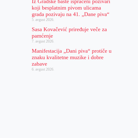
Iz Gradske bašte ispraćeni pozivari
koji besplatnim pivom ulicama
grada pozivaju na 41. „Dane piva“
5. avgust 2026.
Sasa Kovačević priređuje veče za
pamćenje
7. avgust 2026.
Manifestacija „Dani piva“ protiče u
znaku kvalitetne muzike i dobre
zabave
6. avgust 2026.