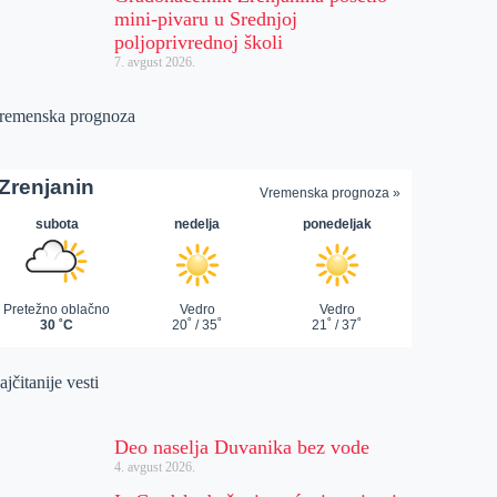
mini-pivaru u Srednjoj
poljoprivrednoj školi
7. avgust 2026.
remenska prognoza
jčitanije vesti
Deo naselja Duvanika bez vode
4. avgust 2026.