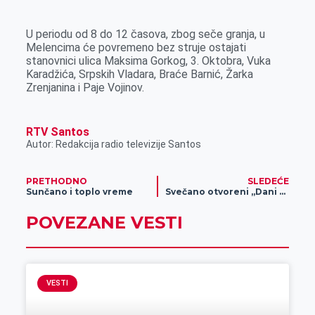
k
e
n
p
r
U periodu od 8 do 12 časova, zbog seče granja, u
Melencima će povremeno bez struje ostajati
stanovnici ulica Maksima Gorkog, 3. Oktobra, Vuka
Karadžića, Srpskih Vladara, Braće Barnić, Žarka
Zrenjanina i Paje Vojinov.
RTV Santos
Autor: Redakcija radio televizije Santos
PRETHODNO
SLEDEĆE
Sunčano i toplo vreme
Svečano otvoreni „Dani porodice“
POVEZANE VESTI
VESTI