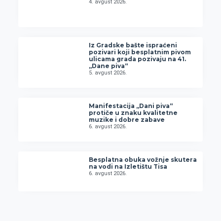
4. avgust 2026.
Iz Gradske bašte ispraćeni
pozivari koji besplatnim pivom
ulicama grada pozivaju na 41.
„Dane piva“
5. avgust 2026.
Manifestacija „Dani piva“
protiče u znaku kvalitetne
muzike i dobre zabave
6. avgust 2026.
Besplatna obuka vožnje skutera
na vodi na Izletištu Tisa
6. avgust 2026.