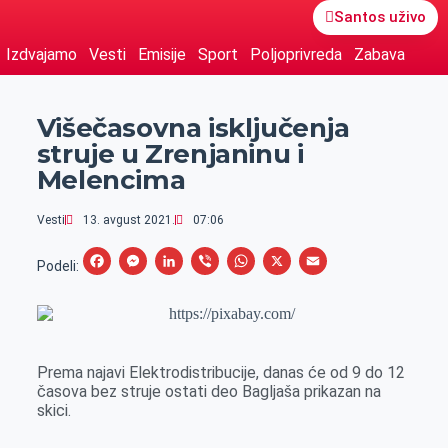
Santos uživo
Izdvajamo
Vesti
Emisije
Sport
Poljoprivreda
Zabava
Višečasovna isključenja
struje u Zrenjaninu i
Melencima
Vesti
13. avgust 2021.
07:06
F
M
L
V
W
X
E
Podeli:
a
e
i
i
h
m
c
s
n
b
a
a
e
s
k
e
t
i
Prema najavi Elektrodistribucije, danas će od 9 do 12
b
e
e
r
s
l
časova bez struje ostati deo Bagljaša prikazan na
o
n
d
A
skici.
o
g
I
p