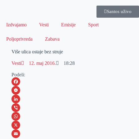
Santos uživo
Izdvajamo
Vesti
Emisije
Sport
Poljoprivreda
Zabava
Više ulica ostaje bez struje
Vesti
12. maj 2016.
18:28
Podeli:
F
a
M
c
e
L
e
s
i
V
b
s
n
i
W
o
e
k
b
h
X