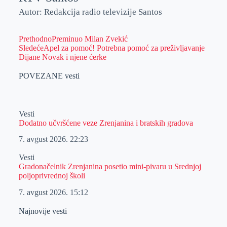
Autor: Redakcija radio televizije Santos
Prethodno
Preminuo Milan Zvekić
Sledeće
Apel za pomoć! Potrebna pomoć za preživljavanje
Dijane Novak i njene ćerke
POVEZANE vesti
Vesti
Dodatno učvršćene veze Zrenjanina i bratskih gradova
7. avgust 2026.
22:23
Vesti
Gradonačelnik Zrenjanina posetio mini-pivaru u Srednjoj
poljoprivrednoj školi
7. avgust 2026.
15:12
Najnovije vesti