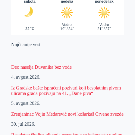
Najčitanije vesti
Deo naselja Duvanika bez vode
4. avgust 2026.
Iz Gradske bašte ispraćeni pozivari koji besplatnim pivom
ulicama grada pozivaju na 41. „Dane piva“
5. avgust 2026.
Zrenjaninac Vojin Medarević novi košarkaš Crvene zvezde
30. jul 2026.
Besplatna školica plivanja organizuje se jedanaestu godinu