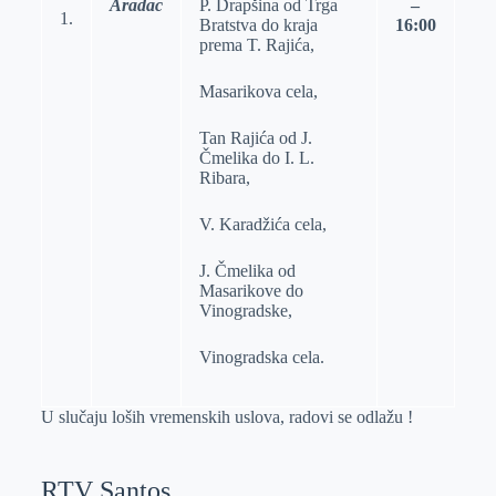
Aradac
P. Drapšina od Trga
–
1.
Bratstva do kraja
1
6
:00
prema T. Rajića,
Masarikova cela,
Tan Rajića od J.
Čmelika do I. L.
Ribara,
V. Karadžića cela,
J. Čmelika od
Masarikove do
Vinogradske,
Vinogradska cela.
U slučaju loših vremenskih uslova, radovi se odlažu !
RTV Santos