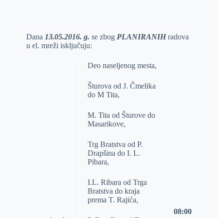
o
n
e
e
a
E
k
g
d
r
t
m
e
I
s
a
Dana
13.05.2016.
g.
se zbog
PLANIRANIH
radova
u el. mreži isključuju:
r
n
A
i
p
l
Deo naseljenog mesta,
p
Šturova od J. Čmelika
do M Tita,
M. Tita od Šturove do
Masarikove,
Trg Bratstva od P.
Drapšina do I. L.
Pibara,
I.L. Ribara od Trga
Bratstva do kraja
prema T. Rajića,
08:00