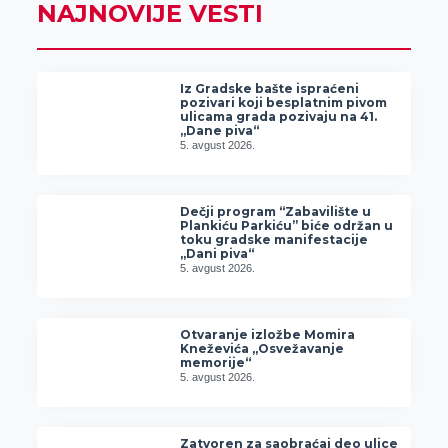
NAJNOVIJE VESTI
Iz Gradske bašte ispraćeni
pozivari koji besplatnim pivom
ulicama grada pozivaju na 41.
„Dane piva“
5. avgust 2026.
Dečji program “Zabavilište u
Plankiću Parkiću” biće održan u
toku gradske manifestacije
„Dani piva“
5. avgust 2026.
Otvaranje izložbe Momira
Kneževića „Osvežavanje
memorije“
5. avgust 2026.
Zatvoren za saobraćaj deo ulice