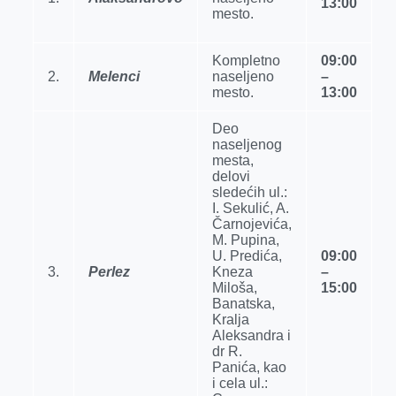
13:00
r
mesto.
Kompletno
09:00
2.
Melenci
naselјeno
–
mesto.
13:00
Deo
naselјenog
mesta,
delovi
sledećih ul.:
I. Sekulić, A.
Čarnojevića,
M. Pupina,
U. Predića,
09:00
3.
Perlez
Kneza
–
Miloša,
15:00
Banatska,
Kralјa
Aleksandra i
dr R.
Panića, kao
i cela ul.: