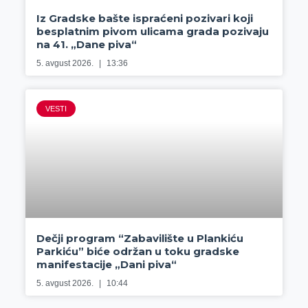
Iz Gradske bašte ispraćeni pozivari koji
besplatnim pivom ulicama grada pozivaju
na 41. „Dane piva“
5. avgust 2026.
13:36
VESTI
Dečji program “Zabavilište u Plankiću
Parkiću” biće održan u toku gradske
manifestacije „Dani piva“
5. avgust 2026.
10:44