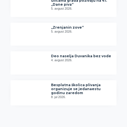
ulicama grada pozivaju na 41.
„Dane piva“
5. avgust 2026.
„Zrenjanin zove“
5. avgust 2026.
Deo naselja Duvanika bez vode
4. avgust 2026.
Besplatna školica plivanja
organizuje se jedanaestu
godinu zaredom
8. jul 2026.