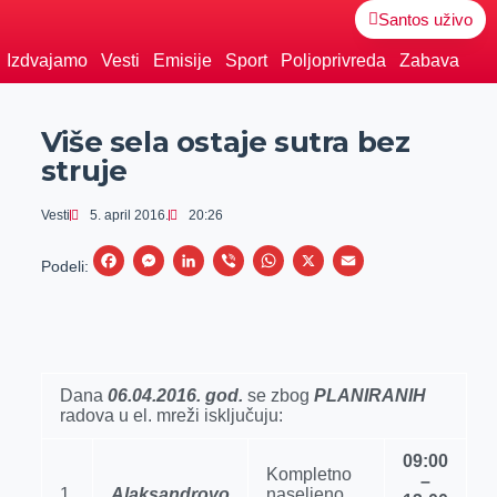
Santos uživo
Izdvajamo
Vesti
Emisije
Sport
Poljoprivreda
Zabava
Više sela ostaje sutra bez
struje
Vesti
5. april 2016.
20:26
F
M
L
V
W
X
E
Podeli:
a
e
i
i
h
m
c
s
n
b
a
a
e
s
k
e
t
i
b
e
e
r
s
l
Dana
06.04.2016. god.
se zbog
PLANIRANIH
radova u el. mreži isklјučuju:
o
n
d
A
o
g
I
p
09:00
Kompletno
k
e
n
p
–
1.
Alaksandrovo
naselјeno