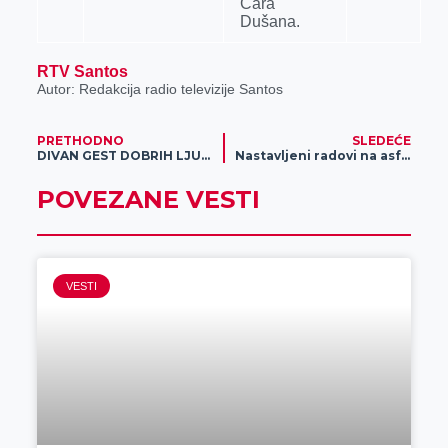
Cara
Dušana.
RTV Santos
Autor: Redakcija radio televizije Santos
PRETHODNO
SLEDEĆE
DIVAN GEST DOBRIH LJUDI: „Kuke dobrote“ postavljene u Zrenjaninu (FOTO)
Nastavljeni radovi na asfaltiranju u Zrenjaninu i naseljenim mestima
POVEZANE VESTI
VESTI