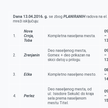
k
g
d
r
t
m
e
I
s
a
r
n
A
i
Dana
13.04
.2016.
g
.
se zbog
PLANIRANIH
radova na el.
mreži isklјučuju:
p
l
p
Nova
09
1.
Crnja,
Kompletna naselјena mesta.
–
Toba
13
Deo naselјenog mesta,
09
2.
Zrenjanin
Gomex + deo prikazan na
–
skici datoj u prilogu.
13
08
3.
Ečka
Kompletno naselјeno mesto.
–
14
Deo naselјenog mesta, od
09
ul.: Isisdore Sekulić do kraja
4.
Perlez
–
sela prema naselјenom
15
mestu Titel.