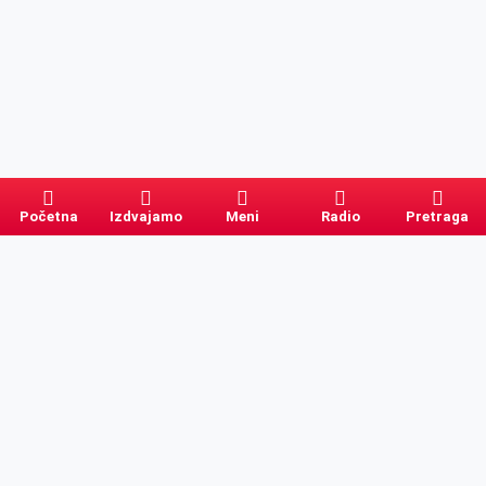
Početna
Izdvajamo
Meni
Radio
Pretraga
Pretraga
Kategorije
Ostalo
Naslovna