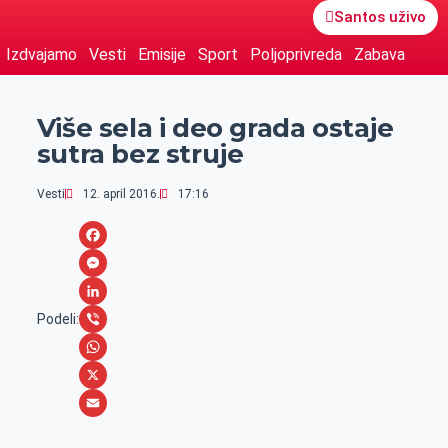
Santos uživo
Izdvajamo
Vesti
Emisije
Sport
Poljoprivreda
Zabava
Više sela i deo grada ostaje
sutra bez struje
Vesti
12. april 2016.
17:16
F
a
M
c
e
L
Podeli:
e
s
i
V
b
s
n
i
W
o
e
k
b
h
X
o
n
e
e
a
E