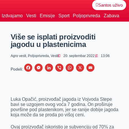
Santos uživo
Izdvajamo
Vesti
Emisije
Sport
Poljoprivreda
Zabava
Više se isplati proizvoditi
jagodu u plastenicima
Agro vesti
,
Poljoprivreda
,
Vesti
20. septembar 2022.
13:06
F
M
L
V
W
X
E
Podeli:
a
e
i
i
h
m
c
s
n
b
a
a
e
s
k
e
t
i
Luka Opačić, proizvođač jagoda iz Vojvoda Stepe
b
e
e
r
s
l
bavi se uzgojem ovog voća 7 godina. On proširuje
o
n
d
A
površine pod plastenikom, jer se ranije dobije jagoda
koja može da se proda po višoj ceni.
o
g
I
p
k
e
n
p
Ovaj proizvođač iskoristio je subvenciju od 70% za