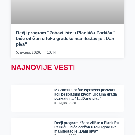
Dečji program “Zabavilište u Plankiću Parkiću”
biće održan u toku gradske manifestacije „Dani
piva“
5. avgust 2026.
10:44
NAJNOVIJE VESTI
Iz Gradske bašte ispraćeni pozivari
koji besplatnim pivom ulicama grada
pozivaju na 41. „Dane piva“
5. avgust 2026.
Dečji program “Zabavilište u Plankiću
Parkiću” biće održan u toku gradske
manifestacije „Dani piva“