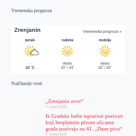
Vremenska prognoza
Najčitanije vesti
„Zrenjanin zove“
5. avgust 2026.
Iz Gradske bašte ispraćeni pozivari
koji besplatnim pivom ulicama
grada pozivaju na 41. „Dane piva“
5. avgust 2026.