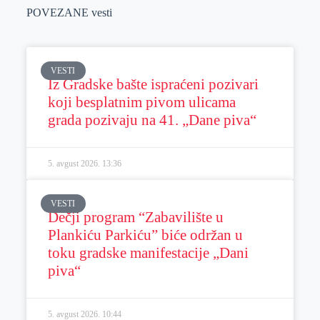
POVEZANE vesti
VESTI
Iz Gradske bašte ispraćeni pozivari
koji besplatnim pivom ulicama
grada pozivaju na 41. „Dane piva“
5. avgust 2026.
13:36
VESTI
Dečji program “Zabavilište u
Plankiću Parkiću” biće održan u
toku gradske manifestacije „Dani
piva“
5. avgust 2026.
10:44