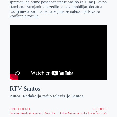
spremaju da prime posetioce tradicionalno za 1. maj. Javno
r
n
A
i
stambeno Zrenjanin obezedilo je novi mobilijar, dodatna
roštilj mesta kao i table na kojima se nalaze uputstva za
p
l
korišćenje roštilja.
p
RTV Santos
Autor: Redakcija radio televizije Santos
PRETHODNO
SLEDEĆE
Saradnja Grada Zrenjanina i Kancelarije za borbu protiv droga
Crkva Svetog proroka Ilije u Česteregu