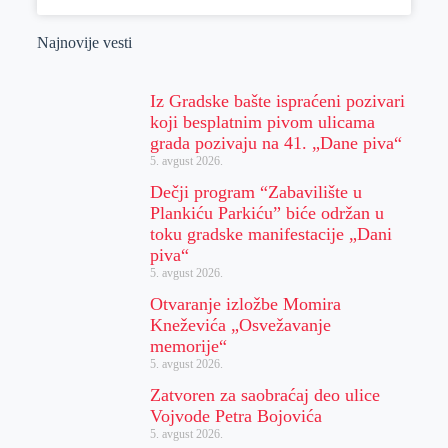
Najnovije vesti
Iz Gradske bašte ispraćeni pozivari
koji besplatnim pivom ulicama
grada pozivaju na 41. „Dane piva“
5. avgust 2026.
Dečji program “Zabavilište u
Plankiću Parkiću” biće održan u
toku gradske manifestacije „Dani
piva“
5. avgust 2026.
Otvaranje izložbe Momira
Kneževića „Osvežavanje
memorije“
5. avgust 2026.
Zatvoren za saobraćaj deo ulice
Vojvode Petra Bojovića
5. avgust 2026.