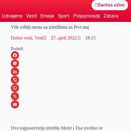
Santos uživo
Izdvajamo
Vesti
Emisije
Sport
Poljoprivreda
Zabava
Više roštilj mesta na izletištima za Prvi maj
Dobre vesti
,
Vesti
27. april 2022.
18:15
Podeli:
F
a
M
c
e
L
e
s
i
V
b
s
n
i
W
o
e
k
b
h
X
o
n
e
e
a
E
k
g
d
r
t
m
Dva najposećenija izletišta Motel i Tisa uveliko se
e
I
s
a