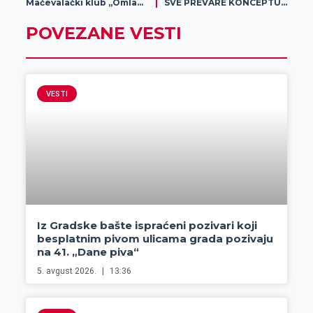
Mačevalački klub „Omladinac“
SVE PREVARE KONCEPTUALNE POLITIKE: Nemaju podršku Novosađana pa predavali potpise iz drugih opština
POVEZANE VESTI
VESTI
Iz Gradske bašte ispraćeni pozivari koji
besplatnim pivom ulicama grada pozivaju
na 41. „Dane piva“
5. avgust 2026.
13:36