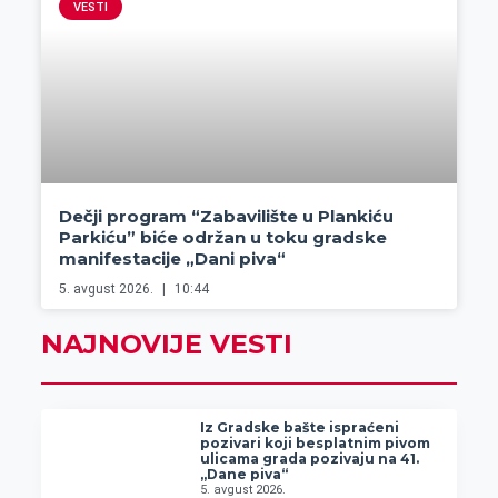
VESTI
Dečji program “Zabavilište u Plankiću
Parkiću” biće održan u toku gradske
manifestacije „Dani piva“
5. avgust 2026.
10:44
NAJNOVIJE VESTI
Iz Gradske bašte ispraćeni
pozivari koji besplatnim pivom
ulicama grada pozivaju na 41.
„Dane piva“
5. avgust 2026.