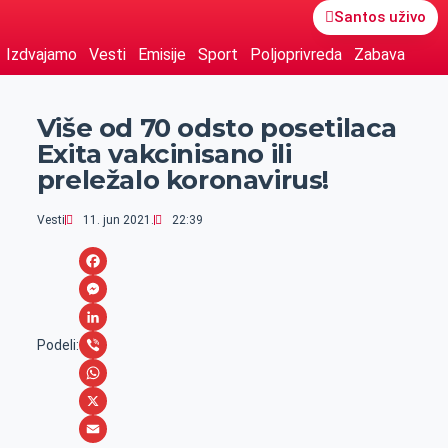
Santos uživo
Izdvajamo
Vesti
Emisije
Sport
Poljoprivreda
Zabava
Više od 70 odsto posetilaca
Exita vakcinisano ili
preležalo koronavirus!
Vesti
11. jun 2021.
22:39
F
a
M
c
e
L
Podeli:
e
s
i
V
b
s
n
i
W
o
e
k
b
h
X