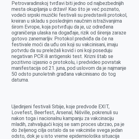
Petrovaradinskoj tvrđavi biti jedno od najbezbednijih
mesta okupljanja u državi! Kao što je već poznato,
vodeći srpski muzički festivali su predstavili protokol,
kreiran u skladu s poslednjim naučnim istraživanjima
širom Evrope, koja potvrđuju da je, uz određena
ograničenja ulaska na događaje, rizik od širenja zaraze
gotovo zanemarljiv. Protokol predviđa da će na
festivale moći da uđu oni koji su vakcinisani, imaju
potvrdu da su preležali kovid i oni koji poseduju
negativan PCR ili antigenski test. Krizni štab se
pozitivno izjasnio o protokolu, i predvideo povratak
manifestacija od 21. juna, pod uslovom da je najmanje
50 odsto punoletnih građana vakcinisano do tog
datuma.
Ujedinjeni festivali Srbije, koje predvode EXIT,
Lovefest, Beerfest, Arsenal, Nišville, pokrenuli su
nakon toga i nacionalnu kampanju za vakcinaciju
mladih, zahvaljujući kojoj se sam proces ubrzao, pa je
do željenog cilja ostalo da se vakciniše svega jedan
odsto, dok je u isto vreme epidemiološka situacija