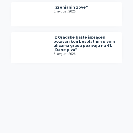
„Zrenjanin zove“
5. avgust 2026.
Iz Gradske bašte ispraćeni
pozivari koji besplatnim pivom
ulicama grada pozivaju na 41.
„Dane piva“
5. avgust 2026.