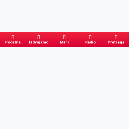
Početna
Izdvajamo
Meni
Radio
Pretraga
Pretraga
Kategorije
Ostalo
Naslovna
Izdvajamo