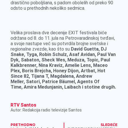
drastično poboljšana, s padom obolelih od preko 90
odsto u prethodnih nekoliko sedmica.
Velika proslava dve decenije EXIT festivala biće
održana od 8. do 11. jula na Petrovaradinskoj tvrđavi,
a svoje nastupe već su potvrdila brojne svetske i
regionalne zvezde, kao što su
David Guetta, DJ
Snake, Tyga, Robin Schulz, Asaf Avidan, Paul Van
Dyk, Sabaton, Sheck Wes, Meduza, Topic, Paul
Kalkbrenner, Nina Kraviz,
Amelie Lens, Maceo
Plex,
Boris Brejcha, Honey Dijon, Artbat, Hot
Since 82,
Tijana T, Magdalena,
Andrew
Meller,
Satori,
Patrice Bäumel, Agents Of
Time,
Amira Medunjanin, Laibach i stotine drugih.
RTV Santos
Autor: Redakcija radio televizije Santos
PRETHODNO
SLEDEĆE