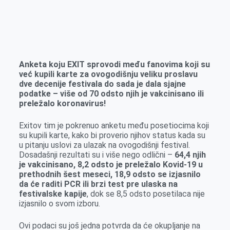
o
n
e
e
a
E
k
g
d
r
t
m
e
I
s
a
r
n
A
i
p
l
Anketa koju EXIT sprovodi među fanovima koji su
već kupili karte za ovogodišnju veliku proslavu
p
dve decenije festivala do sada je dala sjajne
podatke – više od 70 odsto njih je vakcinisano ili
preležalo koronavirus!
Exitov tim je pokrenuo anketu među posetiocima koji
su kupili karte, kako bi proverio njihov status kada su
u pitanju uslovi za ulazak na ovogodišnji festival.
Dosadašnji rezultati su i više nego odlični –
64,4 njih
je vakcinisano, 8,2 odsto je preležalo Kovid-19 u
prethodnih šest meseci, 18,9 odsto se izjasnilo
da će raditi PCR ili brzi test pre ulaska na
festivalske kapije
, dok se 8,5 odsto posetilaca nije
izjasnilo o svom izboru.
Ovi podaci su još jedna potvrda da će okupljanje na