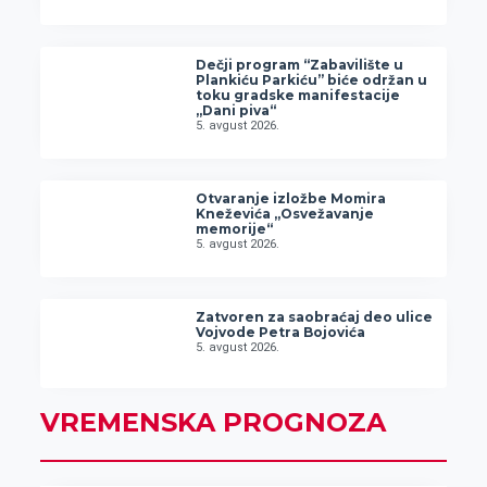
Dečji program “Zabavilište u
Plankiću Parkiću” biće održan u
toku gradske manifestacije
„Dani piva“
5. avgust 2026.
Otvaranje izložbe Momira
Kneževića „Osvežavanje
memorije“
5. avgust 2026.
Zatvoren za saobraćaj deo ulice
Vojvode Petra Bojovića
5. avgust 2026.
VREMENSKA PROGNOZA