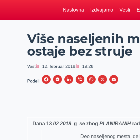
Naslovna
Izdvajamo
Vesti
E
Više naseljenih 
ostaje bez struje
Vesti
12. februar 2018.
19:28
F
M
L
V
W
X
E
Podeli:
a
e
i
i
h
m
c
s
n
b
a
a
e
s
k
e
t
i
b
e
e
r
s
l
o
n
d
A
Dana 13
.02.2018.
g.
se zbog
PLANIRANIH
rad
o
g
I
p
Deo naselјenog mesta, delo