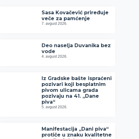
Sasa Kovačević priređuje
veče za pamćenje
7. avgust 2026.
Deo naselja Duvanika bez
vode
4. avgust 2026.
Iz Gradske bašte ispraćeni
pozivari koji besplatnim
pivom ulicama grada
pozivaju na 41. „Dane
piva“
5. avgust 2026.
Manifestacija „Dani piva“
protiče u znaku kvalitetne