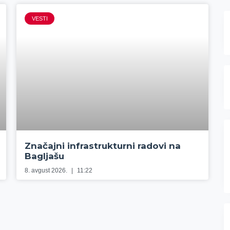
VESTI
Značajni infrastrukturni radovi na
Bagljašu
8. avgust 2026.
11:22