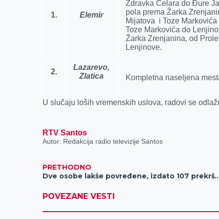
k
e
n
p
Zdravka Čelara do Đure Jak
pola prema Žarka Zrenjani
r
1.
Elemir
Mijatova i Toze Markovića 
Toze Markovića do Lenjino
Žarka Zrenjanina, od Prole
Lenjinove.
Lazarevo,
2.
Zlatica
Kompletna naselјena mest
U slučaju loših vremenskih uslova, radovi se odlaž
RTV Santos
Autor: Redakcija radio televizije Santos
PRETHODNO
Dve osobe lakše povređene, izdato 107 pre
POVEZANE VESTI