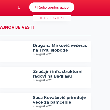
Radio Santos uživo
FB
IG
YT
AJNOVIJE VESTI
Dragana Mirković večeras
na Trgu slobode
8. avgust 2026.
Značajni infrastrukturni
radovi na Bagljašu
8. avgust 2026.
Sasa Kovačević priređuje
veče za pamćenje
7. avgust 2026.