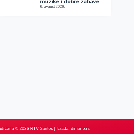
muzike i dobre zabave
6. avgust 2026.
adržana © 2026 RTV Santos | Izrada:
dimano.rs