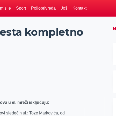
misije
Sport
Poljoprivreda
Još
Kontakt
mesta kompletno
N
ova u el. mreži isklјučuju:
vi sledećih ul.: Toze Markovića, od