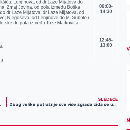
šića; Lenjinova, od dr Laze Mijatova do
09:00-
na; Zmaj Jovina, od pola između Boška
14:30
do dr Laze Mijatova; dr Laze Mijatova, od
ve; Nјegoševa, od Lenjinove do M. Subote i
terske do pola između Toze Markovića i
12:45-
13:00
a.
V
u!
SLEDEĆE
kršajnih naloga
Zbog velike potražnje sve više zgrada zida se u Zrenjaninu
N