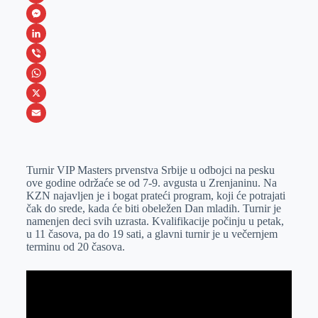
F
a
M
c
e
L
e
s
i
V
b
s
n
i
W
o
e
k
b
h
X
o
n
e
e
a
E
k
g
d
r
t
m
Turnir VIP Masters prvenstva Srbije u odbojci na pesku
e
I
s
a
ove godine održaće se od 7-9. avgusta u Zrenjaninu. Na
r
n
A
i
KZN najavljen je i bogat prateći program, koji će potrajati
čak do srede, kada će biti obeležen Dan mladih. Turnir je
p
l
namenjen deci svih uzrasta. Kvalifikacije počinju u petak,
p
u 11 časova, pa do 19 sati, a glavni turnir je u večernjem
terminu od 20 časova.