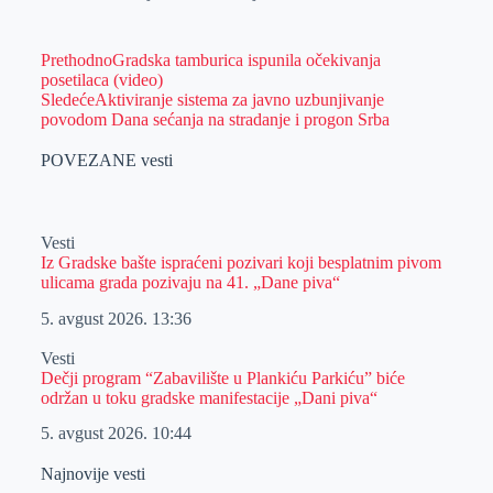
Prethodno
Gradska tamburica ispunila očekivanja
posetilaca (video)
Sledeće
Aktiviranje sistema za javno uzbunjivanje
povodom Dana sećanja na stradanje i progon Srba
POVEZANE vesti
Vesti
Iz Gradske bašte ispraćeni pozivari koji besplatnim pivom
ulicama grada pozivaju na 41. „Dane piva“
5. avgust 2026.
13:36
Vesti
Dečji program “Zabavilište u Plankiću Parkiću” biće
održan u toku gradske manifestacije „Dani piva“
5. avgust 2026.
10:44
Najnovije vesti