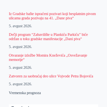
Iz Gradske bašte ispraćeni pozivari koji besplatnim pivom
ulicama grada pozivaju na 41. „Dane piva“
5. avgust 2026.
Dečji program “Zabavilište u Plankiću Parkiću” biće
održan u toku gradske manifestacije „Dani piva“
5. avgust 2026.
Otvaranje izložbe Momira Kneževića „Osvežavanje
memorije“
5. avgust 2026.
Zatvoren za saobraćaj deo ulice Vojvode Petra Bojovića
5. avgust 2026.
Vremenska prognoza