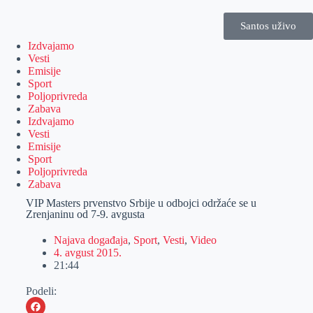
Santos uživo
Izdvajamo
Vesti
Emisije
Sport
Poljoprivreda
Zabava
Izdvajamo
Vesti
Emisije
Sport
Poljoprivreda
Zabava
VIP Masters prvenstvo Srbije u odbojci održaće se u
Zrenjaninu od 7-9. avgusta
Najava događaja
,
Sport
,
Vesti
,
Video
4. avgust 2015.
21:44
Podeli: