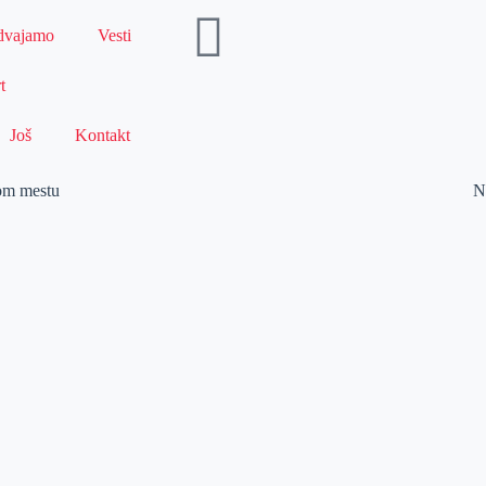
dvajamo
Vesti
t
Još
Kontakt
vom mestu
N