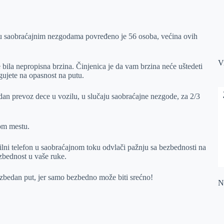
 u saobraćajnim nezgodama povređeno je 56 osoba, većina ovih
V
e bila nepropisna brzina. Činjenica je da vam brzina neće uštedeti
gujete na opasnost na putu.
dan prevoz dece u vozilu, u slučaju saobraćajne nezgode, za 2/3
vom mestu.
lni telefon u saobraćajnom toku odvlači pažnju sa bezbednosti na
ezbednost u vaše ruke.
ezbedan put, jer samo bezbedno može biti srećno!
Na