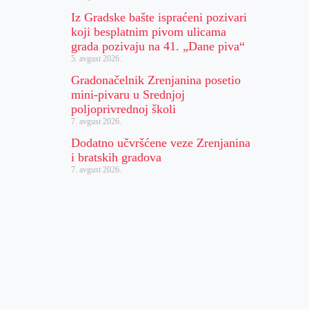
Iz Gradske bašte ispraćeni pozivari
koji besplatnim pivom ulicama
grada pozivaju na 41. „Dane piva“
5. avgust 2026.
Gradonačelnik Zrenjanina posetio
mini-pivaru u Srednjoj
poljoprivrednoj školi
7. avgust 2026.
Dodatno učvršćene veze Zrenjanina
i bratskih gradova
7. avgust 2026.