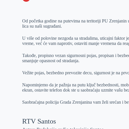
o
n
e
e
a
E
k
g
d
r
t
m
Od početka godine na putevima na teritoriji PU Zrenjanin
e
I
s
a
lica su naši sugrađani.
r
n
A
i
p
l
U više od polovine nezgoda sa stradalima, uticajni faktor j
vreme, već će vam naprotiv, ostaviti manje vremena da rea
p
Takođe, propisno vezan sigurnosni pojas, propisan i bezbe
smanjuje opasnost od stradanja.
Vežite pojas, bezbedno prevozite decu, sigurnost je na pr
Napominjemo da je pažnja na putu ključ bezbednosti, mobi
ekran, ostavite telefon dok ste u saobraćaju uzmite vašu b
Saobraćajna policija Grada Zrenjanina vam želi srećan i b
RTV Santos