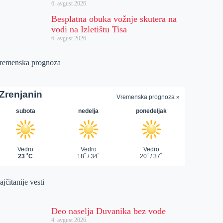
6. avgust 2026.
Besplatna obuka vožnje skutera na
vodi na Izletištu Tisa
6. avgust 2026.
remenska prognoza
jčitanije vesti
Deo naselja Duvanika bez vode
4. avgust 2026.