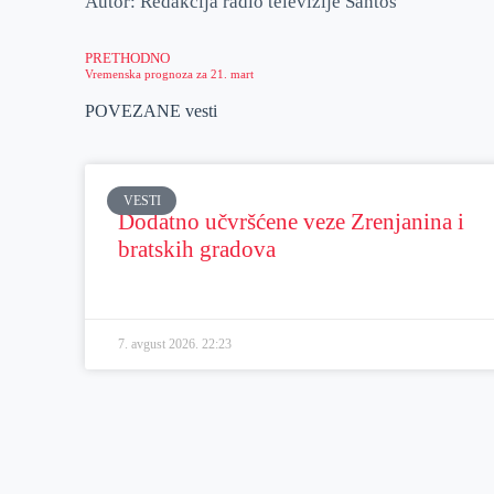
Autor: Redakcija radio televizije Santos
PRETHODNO
Vremenska prognoza za 21. mart
POVEZANE vesti
VESTI
Dodatno učvršćene veze Zrenjanina i
bratskih gradova
7. avgust 2026.
22:23