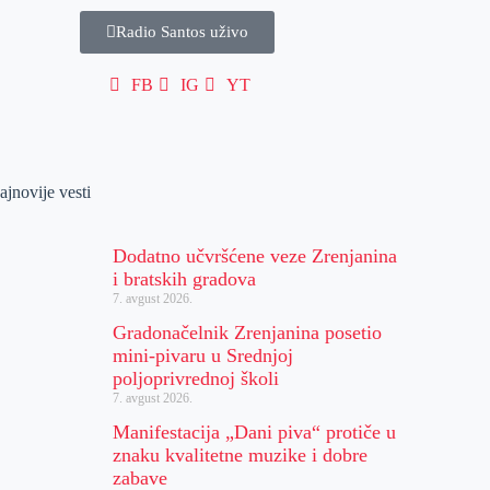
Radio Santos uživo
FB
IG
YT
ajnovije vesti
Dodatno učvršćene veze Zrenjanina
i bratskih gradova
7. avgust 2026.
Gradonačelnik Zrenjanina posetio
mini-pivaru u Srednjoj
poljoprivrednoj školi
7. avgust 2026.
Manifestacija „Dani piva“ protiče u
znaku kvalitetne muzike i dobre
zabave