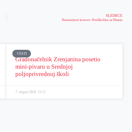
SLEDEĆE
Humanitarni koncert -Predškolska za Mateju
VESTI
Gradonačelnik Zrenjanina posetio
mini-pivaru u Srednjoj
poljoprivrednoj školi
7. avgust 2026.
15:12