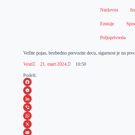
Naslovna
Iz
Emisije
Spor
Poljoprivreda
Vežite pojas, bezbedno prevozite decu, sigurnost je na pr
Vesti
21. mart 2024.
10:50
Podeli:
F
a
M
c
e
L
e
s
i
V
b
s
n
i
W
o
e
k
b
h
X