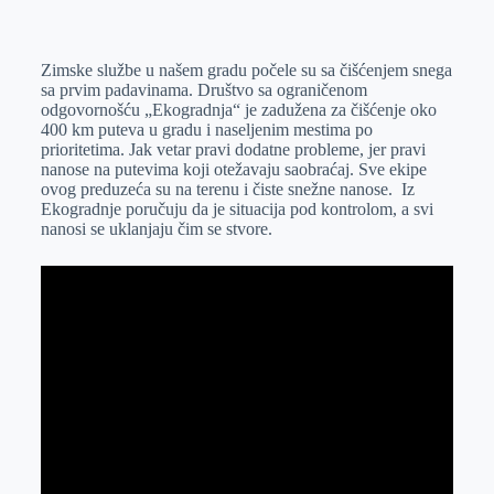
o
n
e
e
a
E
k
g
d
r
t
m
Zimske službe u našem gradu počele su sa čišćenjem snega
e
I
s
a
sa prvim padavinama. Društvo sa ograničenom
r
n
A
i
odgovornošću „Ekogradnja“ je zadužena za čišćenje oko
400 km puteva u gradu i naseljenim mestima po
p
l
prioritetima. Jak vetar pravi dodatne probleme, jer pravi
p
nanose na putevima koji otežavaju saobraćaj. Sve ekipe
ovog preduzeća su na terenu i čiste snežne nanose. Iz
Ekogradnje poručuju da je situacija pod kontrolom, a svi
nanosi se uklanjaju čim se stvore.