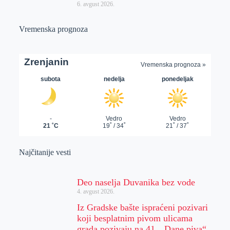
6. avgust 2026.
Vremenska prognoza
Najčitanije vesti
Deo naselja Duvanika bez vode
4. avgust 2026.
Iz Gradske bašte ispraćeni pozivari
koji besplatnim pivom ulicama
grada pozivaju na 41. „Dane piva“