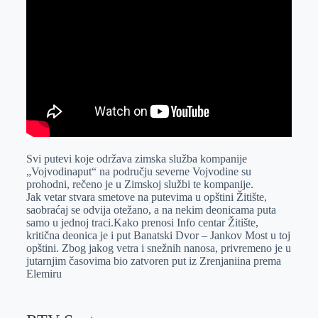
Svi putevi koje održava zimska služba kompanije
„Vojvodinaput“ na području severne Vojvodine su
prohodni, rečeno je u Zimskoj službi te kompanije.
Jak vetar stvara smetove na putevima u opštini Žitište,
saobraćaj se odvija otežano, a na nekim deonicama puta
samo u jednoj traci.Kako prenosi Info centar Žitište,
kritična deonica je i put Banatski Dvor – Jankov Most u toj
opštini. Zbog jakog vetra i snežnih nanosa, privremeno je u
jutarnjim časovima bio zatvoren put iz Zrenjaniina prema
Elemiru