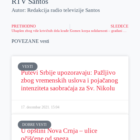
RTV Santos
Autor: Redakcija radio televizije Santos
PRETHODNO
SLEDEĆE
Uhapšen zbog više krivičnih dela krađe
Gomex korpa solidarnosti – građani prikupljali proizvode za socijalno ugrožene
POVEZANE vesti
VESTI
Putevi Srbije upozoravaju: Pažljivo
zbog vremenskih uslova i pojačanog
intenziteta saobraćaja za Sv. Nikolu
17. decembar 2021.
15:04
DOBRE VESTI
U opštini Nova Crnja – ulice
očišćene od snega