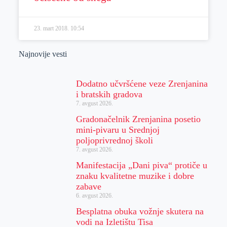
23. mart 2018.
10:54
Najnovije vesti
Dodatno učvršćene veze Zrenjanina
i bratskih gradova
7. avgust 2026.
Gradonačelnik Zrenjanina posetio
mini-pivaru u Srednjoj
poljoprivrednoj školi
7. avgust 2026.
Manifestacija „Dani piva“ protiče u
znaku kvalitetne muzike i dobre
zabave
6. avgust 2026.
Besplatna obuka vožnje skutera na
vodi na Izletištu Tisa