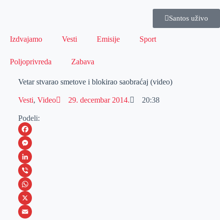
Santos uživo
Izdvajamo
Vesti
Emisije
Sport
Poljoprivreda
Zabava
Vetar stvarao smetove i blokirao saobraćaj (video)
Vesti
,
Video
29. decembar 2014.
20:38
Podeli:
F
a
M
c
e
L
e
s
i
V
b
s
n
i
W
o
e
k
b
h
X