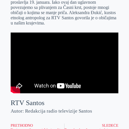
proslavlja 19. januara. Iako ovaj dan uglavnom
r
n
A
i
povezujemo sa plivanjem za Časni krst, postoje mnogi
običaji o kojima se manje priča. Aleksandra Đukić, kustos
p
l
etnolog antropolog za RTV Santos govorila je o običajima
p
u našim krajevima.
RTV Santos
Autor: Redakcija radio televizije Santos
PRETHODNO
SLEDEĆE