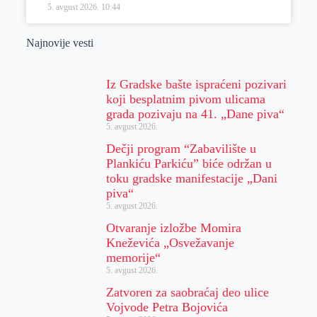
5. avgust 2026.
10:44
Najnovije vesti
Iz Gradske bašte ispraćeni pozivari
koji besplatnim pivom ulicama
grada pozivaju na 41. „Dane piva“
5. avgust 2026.
Dečji program “Zabavilište u
Plankiću Parkiću” biće održan u
toku gradske manifestacije „Dani
piva“
5. avgust 2026.
Otvaranje izložbe Momira
Kneževića „Osvežavanje
memorije“
5. avgust 2026.
Zatvoren za saobraćaj deo ulice
Vojvode Petra Bojovića