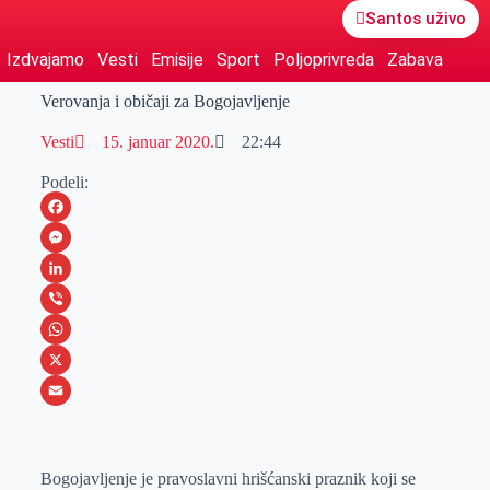
Santos uživo
Izdvajamo
Vesti
Emisije
Sport
Poljoprivreda
Zabava
Verovanja i običaji za Bogojavljenje
Vesti
15. januar 2020.
22:44
Podeli:
F
a
M
c
e
L
e
s
i
V
b
s
n
i
W
o
e
k
b
h
X
o
n
e
e
a
E
k
g
d
r
t
m
Bogojavljenje je pravoslavni hrišćanski praznik koji se
e
I
s
a