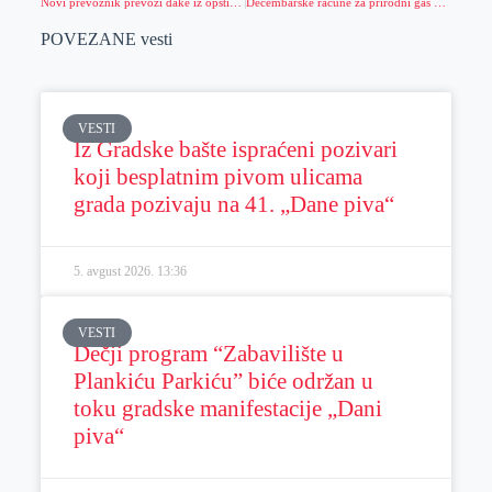
Novi prevoznik prevozi đake iz opštine Žitište
Decembarske račune za prirodni gas pojedini potrošači nisu dobili
POVEZANE vesti
VESTI
Iz Gradske bašte ispraćeni pozivari
koji besplatnim pivom ulicama
grada pozivaju na 41. „Dane piva“
5. avgust 2026.
13:36
VESTI
Dečji program “Zabavilište u
Plankiću Parkiću” biće održan u
toku gradske manifestacije „Dani
piva“