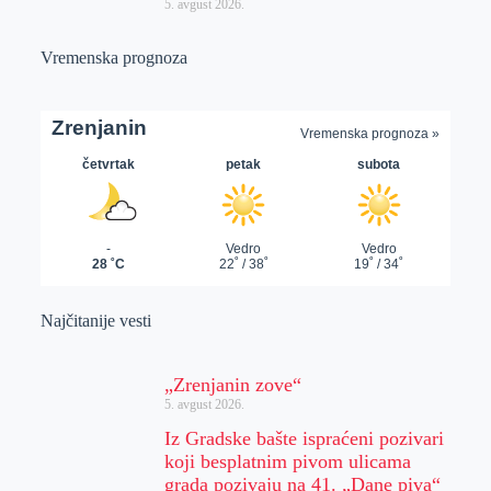
5. avgust 2026.
Vremenska prognoza
Najčitanije vesti
„Zrenjanin zove“
5. avgust 2026.
Iz Gradske bašte ispraćeni pozivari
koji besplatnim pivom ulicama
grada pozivaju na 41. „Dane piva“