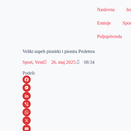
Naslovna
Iz
Emisije
Spor
Poljoprivreda
Veliki uspeh pionirki i pionira Proletera
Sport
,
Vesti
26. maj 2025.
08:34
Podeli:
F
a
M
c
e
L
e
s
i
V
b
s
n
i
W
o
e
k
b
h
X