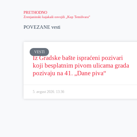
PRETHODNO
Zrenjaninski kajakaši osvojili „Kup Temišvara“
POVEZANE vesti
VESTI
Iz Gradske bašte ispraćeni pozivari
koji besplatnim pivom ulicama grada
pozivaju na 41. „Dane piva“
5. avgust 2026.
13:36