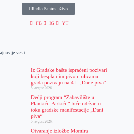
Radio Santos uživo
FB
IG
YT
ajnovije vesti
Iz Gradske bašte ispraćeni pozivari
koji besplatnim pivom ulicama
grada pozivaju na 41. „Dane piva“
5. avgust 2026.
Dečji program “Zabavilište u
Plankiću Parkiću” biće održan u
toku gradske manifestacije „Dani
piva“
5. avgust 2026.
Otvaranje izložbe Momira