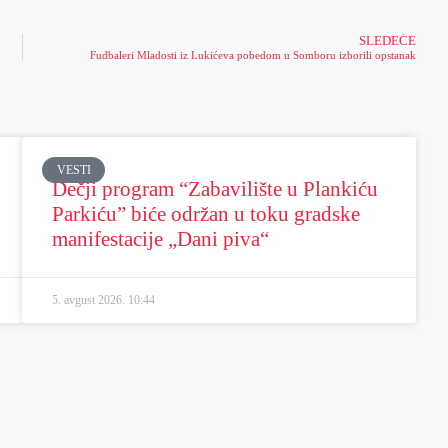
SLEDEĆE
Fudbaleri Mladosti iz Lukićeva pobedom u Somboru izborili opstanak
VESTI
Dečji program “Zabavilište u Plankiću
Parkiću” biće održan u toku gradske
manifestacije „Dani piva“
5. avgust 2026.
10:44