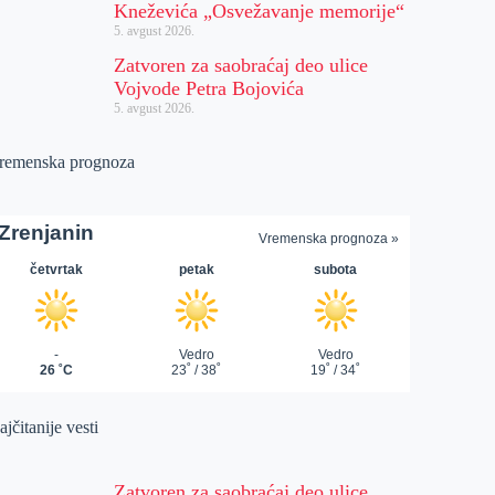
Kneževića „Osvežavanje memorije“
5. avgust 2026.
Zatvoren za saobraćaj deo ulice
Vojvode Petra Bojovića
5. avgust 2026.
remenska prognoza
jčitanije vesti
Zatvoren za saobraćaj deo ulice