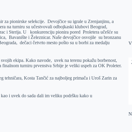
r za pionirske selekcije. Devojčice su igrale u Zrenjanjinu, a
era na turniru su učestvovali odbojkaski klubovi Beograd,
c i Sterija. U konkurenciju pionira pored Proletera učešće su
ica, Bavanište i Železnicar. Naše devojčice osvojile su bronzanu
Beograda, dečaci četvrto mesto pošto su u borbi za medalju
V
m svojih ekipa. Kako navode, uvek na terenu pokažu borbenost,
a finalnom turniru prvenstva Srbije je veliki uspeh za OK Proleter.
g tehničara, Kosta Tančić za najboljeg primača i Uroš Zarin za
 su kao i uvek do sada dali im veliku podršku kako u
Na