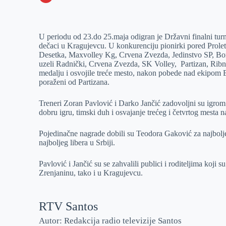
o
n
e
e
a
E
k
g
d
r
t
m
U periodu od 23.do 25.maja odigran je Državni finalni turni
e
I
s
a
dečaci u Kragujevcu. U konkurenciju pionirki pored Prolet
r
n
A
i
Desetka, Maxvolley Kg, Crvena Zvezda, Jedinstvo SP, Bora
uzeli Radnički, Crvena Zvezda, SK Volley, Partizan, Ribn
p
l
medalju i osvojile treće mesto, nakon pobede nad ekipom 
p
poraženi od Partizana.
Treneri Zoran Pavlović i Darko Jančić zadovoljni su igro
dobru igru, timski duh i osvajanje trećeg i četvrtog mesta n
Pojedinačne nagrade dobili su Teodora Gaković za najbolje
najboljeg libera u Srbiji.
Pavlović i Jančić su se zahvalili publici i roditeljima koji
Zrenjaninu, tako i u Kragujevcu.
RTV Santos
Autor: Redakcija radio televizije Santos