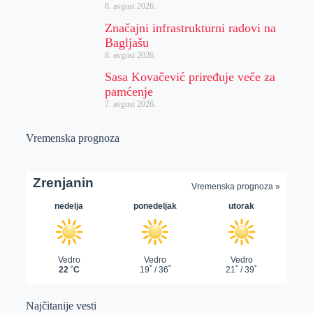
8. avgust 2026.
Značajni infrastrukturni radovi na
Bagljašu
8. avgust 2026.
Sasa Kovačević priređuje veče za
pamćenje
7. avgust 2026.
Vremenska prognoza
Najčitanije vesti