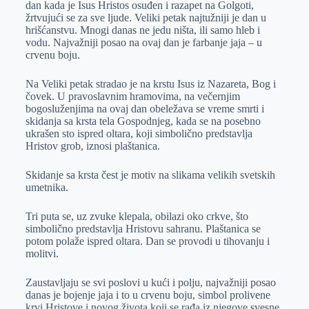
dan kada je Isus Hristos osuđen i razapet na Golgoti,
r
n
A
i
žrtvujući se za sve ljude. Veliki petak najtužniji je dan u
hrišćanstvu. Mnogi danas ne jedu ništa, ili samo hleb i
p
l
vodu. Najvažniji posao na ovaj dan je farbanje jaja – u
p
crvenu boju.
Na Veliki petak stradao je na krstu Isus iz Nazareta, Bog i
čovek. U pravoslavnim hramovima, na večernjim
bogosluženjima na ovaj dan obeležava se vreme smrti i
skidanja sa krsta tela Gospodnjeg, kada se na posebno
ukrašen sto ispred oltara, koji simbolično predstavlja
Hristov grob, iznosi plaštanica.
Skidanje sa krsta čest je motiv na slikama velikih svetskih
umetnika.
Tri puta se, uz zvuke klepala, obilazi oko crkve, što
simbolično predstavlja Hristovu sahranu. Plaštanica se
potom polaže ispred oltara. Dan se provodi u tihovanju i
molitvi.
Zaustavljaju se svi poslovi u kući i polju, najvažniji posao
danas je bojenje jaja i to u crvenu boju, simbol prolivene
krvi Hristove i novog života koji se rađa iz njegove svesne