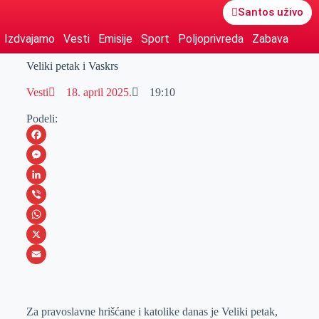
Santos uživo
Izdvajamo
Vesti
Emisije
Sport
Poljoprivreda
Zabava
Veliki petak i Vaskrs
Vesti
18. april 2025.
19:10
Podeli:
F
a
M
c
e
L
e
s
i
V
b
s
n
i
W
o
e
k
b
h
X
o
n
e
e
a
E
k
g
d
r
t
m
Za pravoslavne hrišćane i katolike danas je Veliki petak,
e
I
s
a