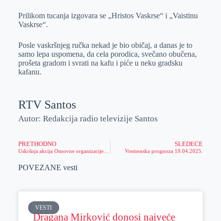
Prilikom tucanja izgovara se „Hristos Vaskrse“ i „Vaistinu
Vaskrse“.
Posle vaskršnjeg ručka nekad je bio običaj, a danas je to
samo lepa uspomena, da cela porodica, svečano obučena,
prošeta gradom i svrati na kafu i piće u neku gradsku
kafanu.
RTV Santos
Autor: Redakcija radio televizije Santos
PRETHODNO
SLEDEĆE
Uskršnja akcija Osnovne organizacije Crvenog krsta Gradnulica
Vremenska prognoza 19.04.2025.
POVEZANE vesti
VESTI
Dragana Mirković donosi najveće