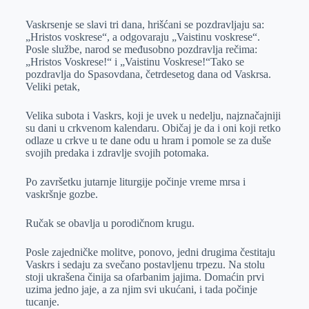
Vaskrsenje se slavi tri dana, hrišćani se pozdravljaju sa:
„Hristos voskrese“, a odgovaraju „Vaistinu voskrese“.
Posle službe, narod se međusobno pozdravlja rečima:
„Hristos Voskrese!“ i „Vaistinu Voskrese!“Tako se
pozdravlja do Spasovdana, četrdesetog dana od Vaskrsa.
Veliki petak,
Velika subota i Vaskrs, koji je uvek u nedelju, najznačajniji
su dani u crkvenom kalendaru. Običaj je da i oni koji retko
odlaze u crkve u te dane odu u hram i pomole se za duše
svojih predaka i zdravlje svojih potomaka.
Po završetku jutarnje liturgije počinje vreme mrsa i
vaskršnje gozbe.
Ručak se obavlja u porodičnom krugu.
Posle zajedničke molitve, ponovo, jedni drugima čestitaju
Vaskrs i sedaju za svečano postavljenu trpezu. Na stolu
stoji ukrašena činija sa ofarbanim jajima. Domaćin prvi
uzima jedno jaje, a za njim svi ukućani, i tada počinje
tucanje.