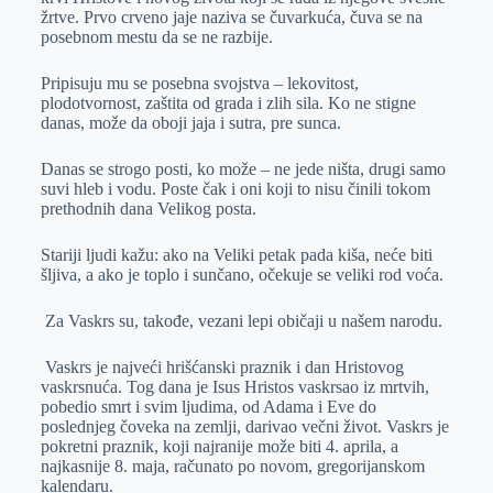
žrtve. Prvo crveno jaje naziva se čuvarkuća, čuva se na
posebnom mestu da se ne razbije.
Pripisuju mu se posebna svojstva – lekovitost,
plodotvornost, zaštita od grada i zlih sila. Ko ne stigne
danas, može da oboji jaja i sutra, pre sunca.
Danas se strogo posti, ko može – ne jede ništa, drugi samo
suvi hleb i vodu. Poste čak i oni koji to nisu činili tokom
prethodnih dana Velikog posta.
Stariji ljudi kažu: ako na Veliki petak pada kiša, neće biti
šljiva, a ako je toplo i sunčano, očekuje se veliki rod voća.
Za Vaskrs su, takođe, vezani lepi običaji u našem narodu.
Vaskrs je najveći hrišćanski praznik i dan Hristovog
vaskrsnuća. Tog dana je Isus Hristos vaskrsao iz mrtvih,
pobedio smrt i svim ljudima, od Adama i Eve do
poslednjeg čoveka na zemlji, darivao večni život. Vaskrs je
pokretni praznik, koji najranije može biti 4. aprila, a
najkasnije 8. maja, računato po novom, gregorijanskom
kalendaru.