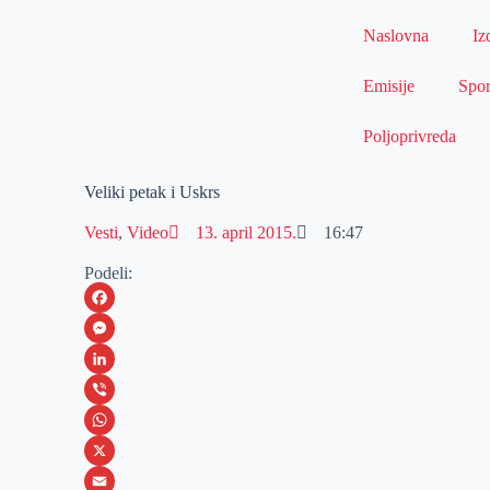
Naslovna
Iz
Emisije
Spor
Poljoprivreda
Veliki petak i Uskrs
Vesti
,
Video
13. april 2015.
16:47
Podeli:
F
a
M
c
e
L
e
s
i
V
b
s
n
i
W
o
e
k
b
h
X