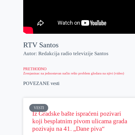
RTV Santos
Autor: Redakcija radio televizije Santos
PRETHODNO
Zrenjaninac na jednostavan način rešio problem glodara na njivi (video)
POVEZANE vesti
VESTI
Iz Gradske bašte ispraćeni pozivari
koji besplatnim pivom ulicama grada
pozivaju na 41. „Dane piva“