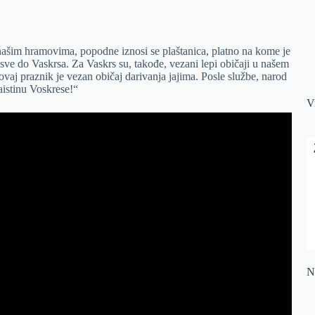
našim hramovima, popodne iznosi se plaštanica, platno na kome je
 sve do Vaskrsa. Za Vaskrs su, takođe, vezani lepi običaji u našem
vaj praznik je vezan običaj darivanja jajima. Posle službe, narod
aistinu Voskrese!“
V
Na