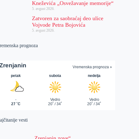
Kneževića „Osvežavanje memorije“
5. avgust 2026.
Zatvoren za saobraćaj deo ulice
Vojvode Petra Bojovića
5. avgust 2026.
remenska prognoza
jčitanije vesti
„Zrenjanin zove“