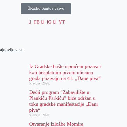
Radio Santos uživo
FB
IG
YT
ajnovije vesti
Iz Gradske bašte ispraćeni pozivari
koji besplatnim pivom ulicama
grada pozivaju na 41. „Dane piva“
5. avgust 2026.
Dečji program “Zabavilište u
Plankiću Parkiću” biće održan u
toku gradske manifestacije „Dani
piva“
5. avgust 2026.
Otvaranje izložbe Momira