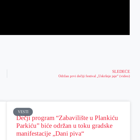
SLEDEĆE
Održan prvi dečiji festival „Uskršnje jaje“ (video)
VESTI
Dečji program “Zabavilište u Plankiću
Parkiću” biće održan u toku gradske
manifestacije „Dani piva“