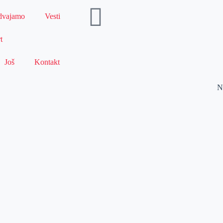
dvajamo
Vesti
t
Još
Kontakt
N