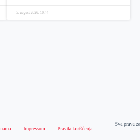
5. avgust 2026.
10:44
Sva prava z
 nama
Impressum
Pravila korišćenja