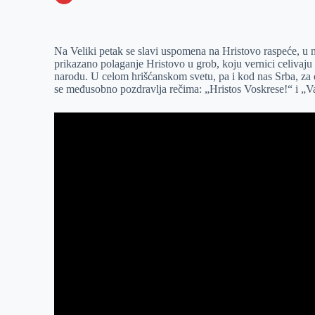
o
n
e
e
a
E
k
g
d
r
t
m
Na Veliki petak se slavi uspomena na Hristovo raspeće, u 
e
I
s
a
prikazano polaganje Hristovo u grob, koju vernici celivaju
r
n
A
i
narodu. U celom hrišćanskom svetu, pa i kod nas Srba, za o
se međusobno pozdravlja rečima: „Hristos Voskrese!“ i „V
p
l
p