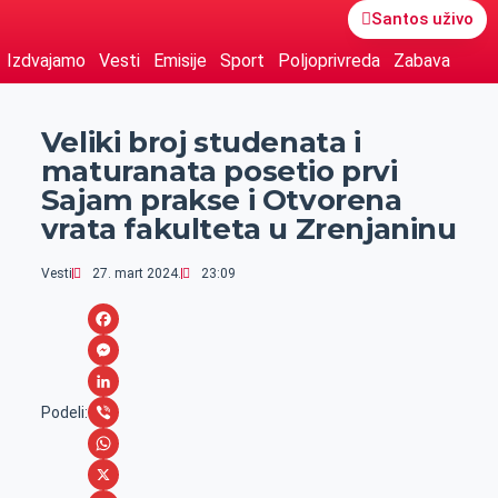
Santos uživo
Izdvajamo
Vesti
Emisije
Sport
Poljoprivreda
Zabava
Veliki broj studenata i
maturanata posetio prvi
Sajam prakse i Otvorena
vrata fakulteta u Zrenjaninu
Vesti
27. mart 2024.
23:09
F
a
M
c
e
L
Podeli:
e
s
i
V
b
s
n
i
W