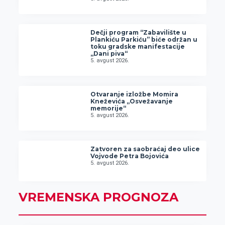
Dečji program “Zabavilište u
Plankiću Parkiću” biće održan u
toku gradske manifestacije
„Dani piva“
5. avgust 2026.
Otvaranje izložbe Momira
Kneževića „Osvežavanje
memorije“
5. avgust 2026.
Zatvoren za saobraćaj deo ulice
Vojvode Petra Bojovića
5. avgust 2026.
VREMENSKA PROGNOZA