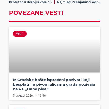
Proleter u derbiju kola dočekuje zemunski Borac
Najmlađi Zrenjaninci održali humanitarni koncert za Mateju Kačavendu
POVEZANE VESTI
VESTI
Iz Gradske bašte ispraćeni pozivari koji
besplatnim pivom ulicama grada pozivaju
na 41. „Dane piva“
5. avgust 2026.
13:36