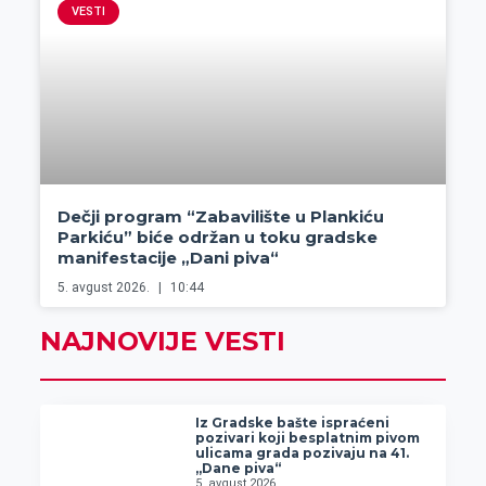
VESTI
Dečji program “Zabavilište u Plankiću
Parkiću” biće održan u toku gradske
manifestacije „Dani piva“
5. avgust 2026.
10:44
NAJNOVIJE VESTI
Iz Gradske bašte ispraćeni
pozivari koji besplatnim pivom
ulicama grada pozivaju na 41.
„Dane piva“
5. avgust 2026.