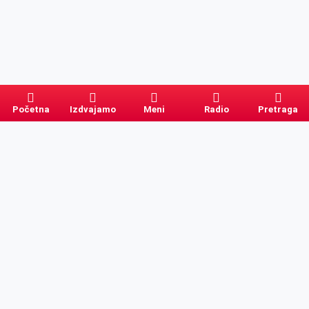
Početna
Izdvajamo
Meni
Radio
Pretraga
Pretraga
Kategorije
Ostalo
Naslovna
Izdvajamo