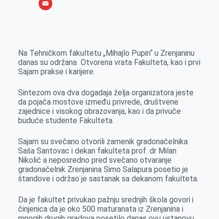
o
e
k
b
h
X
o
n
e
e
a
E
k
g
d
r
t
m
e
I
s
a
Na Tehničkom fakultetu „Mihajlo Pupin“ u Zrenjaninu
r
n
A
i
danas su održana Otvorena vrata Fakulteta, kao i prvi
Sajam prakse i karijere.
p
l
p
Sintezom ova dva dogadaja želja organizatora jeste
da pojača mostove između privrede, društvene
zajednice i visokog obrazovanja, kao i da privuče
buduće studente Fakulteta.
Sajam su svečano otvorili zamenik gradonačelnika
Saša Santovac i dekan fakulteta prof. dr Milan
Nikolić a neposredno pred svečano otvaranje
gradonačelnik Zrenjanina Simo Salapura posetio je
štandove i održao je sastanak sa dekanom fakulteta.
Da je fakultet privukao pažnju srednjih škola govori i
činjenica da je oko 500 maturanata iz Zrenjanina i
mnogih drugih gradova posetilo danas ovu ustanovu.