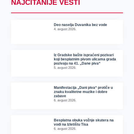
NAJČITANIJE VESTI
Deo naselja Duvanika bez vode
4. avgust 2026.
Iz Gradske bašte ispraćeni pozivari
koji besplatnim pivom ulicama grada
pozivaju na 41. „Dane piva“
5. avgust 2026.
Manifestacija „Dani piva“ protiče u
znaku kvalitetne muzike i dobre
zabave
6. avgust 2026.
Besplatna obuka vožnje skutera na
vodi na Izletištu Tisa
6. avgust 2026.