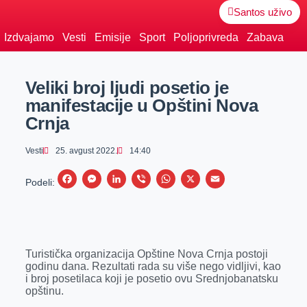
Santos uživo
Izdvajamo
Vesti
Emisije
Sport
Poljoprivreda
Zabava
Veliki broj ljudi posetio je
manifestacije u Opštini Nova
Crnja
Vesti
25. avgust 2022.
14:40
F
M
L
V
W
X
E
Podeli:
a
e
i
i
h
m
c
s
n
b
a
a
e
s
k
e
t
i
Turistička organizacija Opštine Nova Crnja postoji
b
e
e
r
s
l
godinu dana. Rezultati rada su više nego vidljivi, kao
o
n
d
A
i broj posetilaca koji je posetio ovu Srednjobanatsku
opštinu.
o
g
I
p