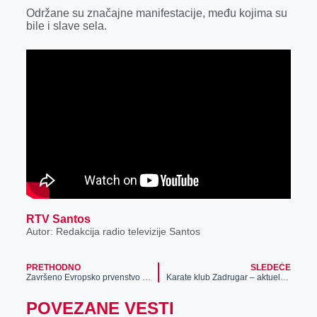
k
e
n
p
Održane su značajne manifestacije, među kojima su
bile i slave sela.
r
RTV Santos
Autor: Redakcija radio televizije Santos
PRETHODNO
SLEDEĆE
Završeno Evropsko prvenstvo u raketnom modelarstvu – pobednički pehar u rukama reprezentacije Slovačke, Zrenjaninu priznanje za organizaciju
Karate klub Zadrugar – aktuelnosti
POVEZANE VESTI