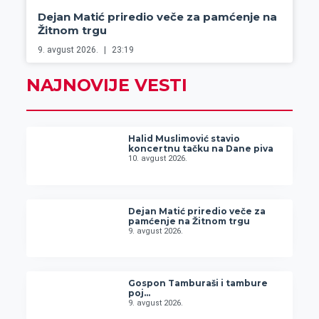
Dejan Matić priredio veče za pamćenje na
Žitnom trgu
9. avgust 2026.
23:19
NAJNOVIJE VESTI
Halid Muslimović stavio
koncertnu tačku na Dane piva
10. avgust 2026.
Dejan Matić priredio veče za
pamćenje na Žitnom trgu
9. avgust 2026.
Gospon Tamburaši i tambure
poj…
9. avgust 2026.