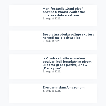
Manifestacija „Dani piva“
protiče u znaku kvalitetne
muzike i dobre zabave
6. avgust 2026.
Besplatna obuka vožnje skutera
na vodi na Izletištu Tisa
6. avgust 2026.
Iz Gradske bašte ispraćeni
pozivari koji besplatnim pivom
ulicama grada pozivaju na 41.
„Dane piva“
5. avgust 2026.
Zrenjaninskim Amazonom
6. avgust 2026.