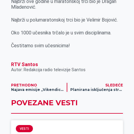
Najbrži ove godine u maratonskoj trci bio je Dragan
k
e
n
p
Mladenović.
r
Najbrži u polumaratonskoj trci bio je Velimir Bojović.
Oko 1000 učesnika trčalo je u svim disciplinama.
Čestitamo svim učesnicima!
RTV Santos
Autor: Redakcija radio televizije Santos
PRETHODNO
SLEDEĆE
Najava emisije „Vikendica“
Planirana isključenja struje za 30. maj
POVEZANE VESTI
VESTI