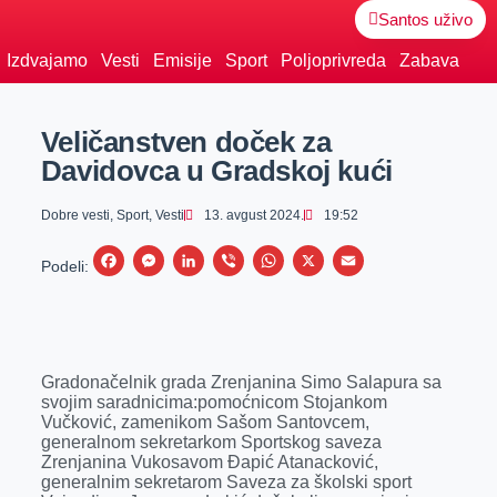
Santos uživo
Izdvajamo
Vesti
Emisije
Sport
Poljoprivreda
Zabava
Veličanstven doček za
Davidovca u Gradskoj kući
Dobre vesti
,
Sport
,
Vesti
13. avgust 2024.
19:52
F
M
L
V
W
X
E
Podeli:
a
e
i
i
h
m
c
s
n
b
a
a
e
s
k
e
t
i
Gradonačelnik grada Zrenjanina Simo Salapura sa
b
e
e
r
s
l
svojim saradnicima:pomoćnicom Stojankom
o
n
d
A
Vučković, zamenikom Sašom Santovcem,
generalnom sekretarkom Sportskog saveza
o
g
I
p
Zrenjanina Vukosavom Đapić Atanacković,
k
e
n
p
generalnim sekretarom Saveza za školski sport