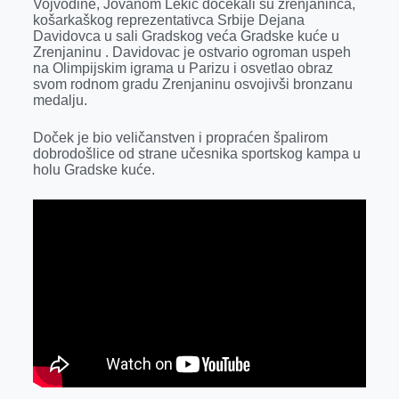
Vojvodine, Jovanom Lekić dočekali su zrenjaninca,
r
košarkaškog reprezentativca Srbije Dejana
Davidovca u sali Gradskog veća Gradske kuće u
Zrenjaninu . Davidovac je ostvario ogroman uspeh
na Olimpijskim igrama u Parizu i osvetlao obraz
svom rodnom gradu Zrenjaninu osvojivši bronzanu
medalju.
Doček je bio veličanstven i propraćen špalirom
dobrodošlice od strane učesnika sportskog kampa u
holu Gradske kuće.