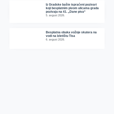
Iz Gradske bašte ispraćeni pozivari
koji besplatnim pivom ulicama grada
pozivaju na 41. „Dane piva“
5. avgust 2026.
Besplatna obuka vožnje skutera na
vodi na Izletištu Tisa
6. avgust 2026.