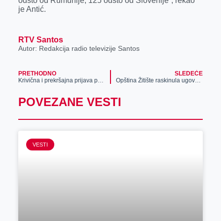
odsto od Rumunije, 125 odsto od Slovenije“, rekao
je Antić.
RTV Santos
Autor: Redakcija radio televizije Santos
PRETHODNO
SLEDEĆE
Krivična i prekršajna prijava protiv direktora TO Novi Bečej
Opština Žitište raskinula ugovor sa firmom „Banat trans“
POVEZANE VESTI
VESTI