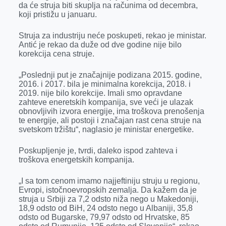
da će struja biti skuplja na računima od decembra,
r
koji pristižu u januaru.
Struja za industriju neće poskupeti, rekao je ministar.
Antić je rekao da duže od dve godine nije bilo
korekcija cena struje.
„Poslednji put je značajnije podizana 2015. godine,
2016. i 2017. bila je minimalna korekcija, 2018. i
2019. nije bilo korekcije. Imali smo opravdane
zahteve eneretskih kompanija, sve veći je ulazak
obnovljivih izvora energije, ima troškova prenošenja
te energije, ali postoji i značajan rast cena struje na
svetskom tržištu“, naglasio je ministar energetike.
Poskupljenje je, tvrdi, daleko ispod zahteva i
troškova energetskih kompanija.
„I sa tom cenom imamo najjeftiniju struju u regionu,
Evropi, istočnoevropskih zemalja. Da kažem da je
struja u Srbiji za 7,2 odsto niža nego u Makedoniji,
18,9 odsto od BiH, 24 odsto nego u Albaniji, 35,8
odsto od Bugarske, 79,97 odsto od Hrvatske, 85