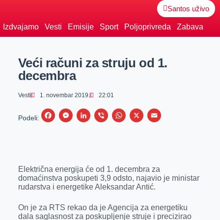
Santos uživo
Izdvajamo
Vesti
Emisije
Sport
Poljoprivreda
Zabava
Veći računi za struju od 1.
decembra
Vesti
1. novembar 2019.
22:01
F
M
L
V
W
X
E
Podeli:
a
e
i
i
h
m
c
s
n
b
a
a
e
s
k
e
t
i
Električna energija će od 1. decembra za
b
e
e
r
s
l
domaćinstva poskupeti 3,9 odsto, najavio je ministar
o
n
d
A
rudarstva i energetike Aleksandar Antić.
o
g
I
p
On je za RTS rekao da je Agencija za energetiku
k
e
n
p
dala saglasnost za poskupljenje struje i precizirao