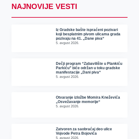
NAJNOVIJE VESTI
Iz Gradske bašte ispraćeni pozivari
koji besplatnim pivom ulicama grada
pozivaju na 41. „Dane piva“
5. avgust 2026.
Dečji program “Zabavilište u Plankiću
Parkiću” biće održan u toku gradske
manifestacije „Dani piva“
5. avgust 2026.
Otvaranje izložbe Momira Kneževića
„Osvežavanje memorije“
5. avgust 2026.
Zatvoren za saobraćaj deo ulice
Vojvode Petra Bojovića
5. avgust 2026.