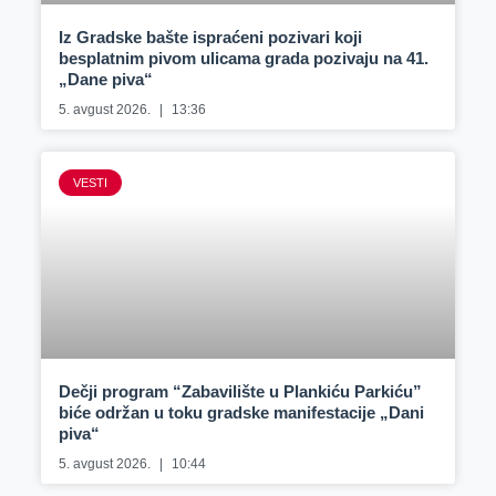
Iz Gradske bašte ispraćeni pozivari koji
besplatnim pivom ulicama grada pozivaju na 41.
„Dane piva“
5. avgust 2026.
13:36
VESTI
Dečji program “Zabavilište u Plankiću Parkiću”
biće održan u toku gradske manifestacije „Dani
piva“
5. avgust 2026.
10:44