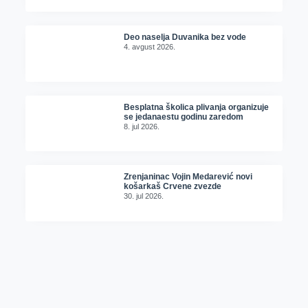
Deo naselja Duvanika bez vode
4. avgust 2026.
Besplatna školica plivanja organizuje
se jedanaestu godinu zaredom
8. jul 2026.
Zrenjaninac Vojin Medarević novi
košarkaš Crvene zvezde
30. jul 2026.