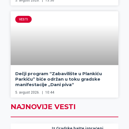
5. avgust 2026.
13:36
VESTI
Dečji program “Zabavilište u Plankiću
Parkiću” biće održan u toku gradske
manifestacije „Dani piva“
5. avgust 2026.
10:44
NAJNOVIJE VESTI
Iz Gradske bašte ispraćeni