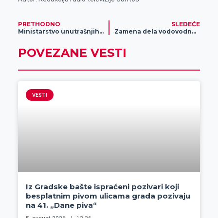
PRETHODNO
SLEDEĆE
Ministarstvo unutrašnjih poslova iznelo apel zbog kupališne sezone
Zamena dela vodovodne mreže u Pančevačkoj ulici
POVEZANE VESTI
VESTI
Iz Gradske bašte ispraćeni pozivari koji
besplatnim pivom ulicama grada pozivaju
na 41. „Dane piva“