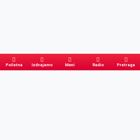
Početna
Izdvajamo
Meni
Radio
Pretraga
Pretraga
Kategorije
Ostalo
Naslovna