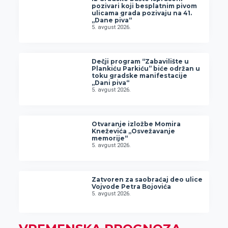
pozivari koji besplatnim pivom
ulicama grada pozivaju na 41.
„Dane piva“
5. avgust 2026.
Dečji program “Zabavilište u
Plankiću Parkiću” biće održan u
toku gradske manifestacije
„Dani piva“
5. avgust 2026.
Otvaranje izložbe Momira
Kneževića „Osvežavanje
memorije“
5. avgust 2026.
Zatvoren za saobraćaj deo ulice
Vojvode Petra Bojovića
5. avgust 2026.