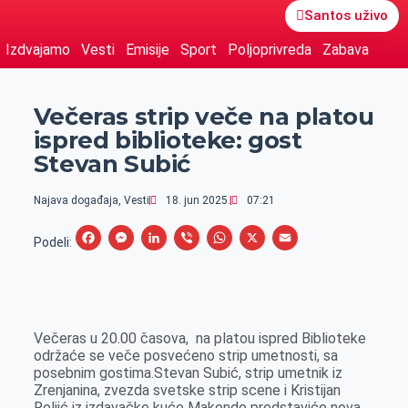
Santos uživo
Izdvajamo
Vesti
Emisije
Sport
Poljoprivreda
Zabava
Večeras strip veče na platou
ispred biblioteke: gost
Stevan Subić
Najava događaja
,
Vesti
18. jun 2025.
07:21
F
M
L
V
W
X
E
Podeli:
a
e
i
i
h
m
c
s
n
b
a
a
e
s
k
e
t
i
Večeras u 20.00 časova, na platou ispred Biblioteke
b
e
e
r
s
l
održaće se veče posvećeno strip umetnosti, sa
o
n
d
A
posebnim gostima.Stevan Subić, strip umetnik iz
Zrenjanina, zvezda svetske strip scene i Kristijan
o
g
I
p
Reljić iz izdavačke kuće Makondo predstaviće nova,