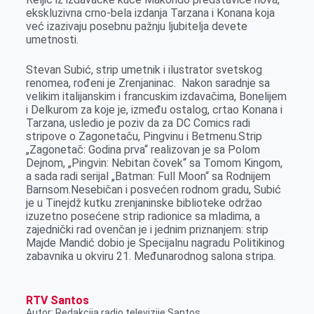
k
e
n
p
ekskluzivna crno-bela izdanja Tarzana i Konana koja
već izazivaju posebnu pažnju ljubitelja devete
r
umetnosti.
Stevan Subić, strip umetnik i ilustrator svetskog
renomea, rođeni je Zrenjaninac. Nakon saradnje sa
velikim italijanskim i francuskim izdavačima, Bonelijem
i Delkurom za koje je, između ostalog, crtao Konana i
Tarzana, usledio je poziv da za DC Comics radi
stripove o Zagonetaču, Pingvinu i Betmenu.Strip
„Zagonetač: Godina prva“ realizovan je sa Polom
Dejnom, „Pingvin: Nebitan čovek“ sa Tomom Kingom,
a sada radi serijal „Batman: Full Moon“ sa Rodnijem
Barnsom.Nesebičan i posvećen rodnom gradu, Subić
je u Tinejdž kutku zrenjaninske biblioteke održao
izuzetno posećene strip radionice sa mladima, a
zajednički rad ovenčan je i jednim priznanjem: strip
Majde Mandić dobio je Specijalnu nagradu Politikinog
zabavnika u okviru 21. Međunarodnog salona stripa.
RTV Santos
Autor: Redakcija radio televizije Santos