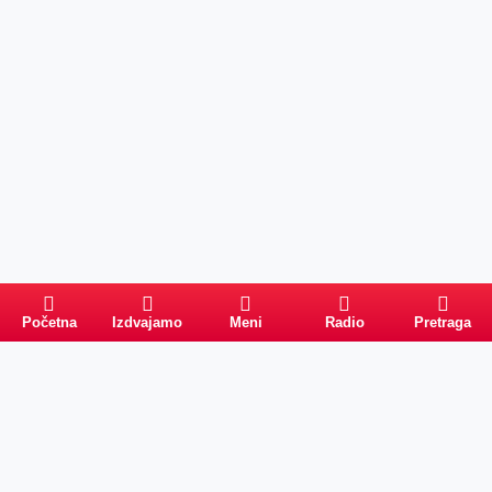
Početna
Izdvajamo
Meni
Radio
Pretraga
Pretraga
Kategorije