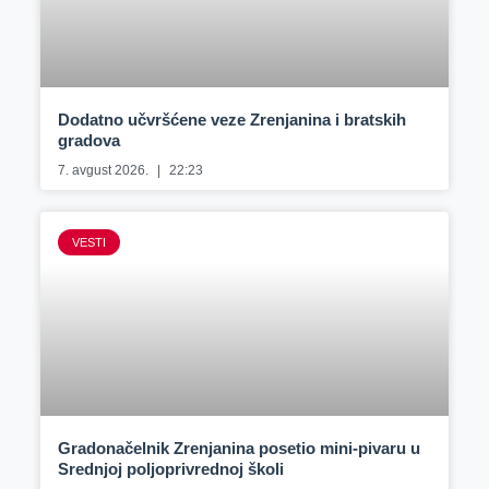
Dodatno učvršćene veze Zrenjanina i bratskih
gradova
7. avgust 2026.
22:23
VESTI
Gradonačelnik Zrenjanina posetio mini-pivaru u
Srednjoj poljoprivrednoj školi