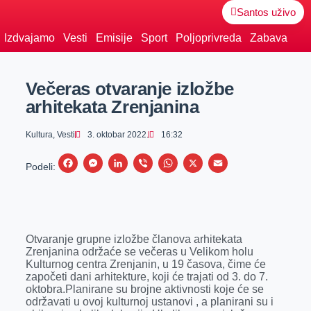
Santos uživo
Izdvajamo
Vesti
Emisije
Sport
Poljoprivreda
Zabava
Večeras otvaranje izložbe
arhitekata Zrenjanina
Kultura
,
Vesti
3. oktobar 2022.
16:32
F
M
L
V
W
X
E
Podeli:
a
e
i
i
h
m
c
s
n
b
a
a
e
s
k
e
t
i
Otvaranje grupne izložbe članova arhitekata
b
e
e
r
s
l
Zrenjanina održaće se večeras u Velikom holu
o
n
d
A
Kulturnog centra Zrenjanin, u 19 časova, čime će
započeti dani arhitekture, koji će trajati od 3. do 7.
o
g
I
p
oktobra.Planirane su brojne aktivnosti koje će se
k
e
n
p
održavati u ovoj kulturnoj ustanovi , a planirani su i