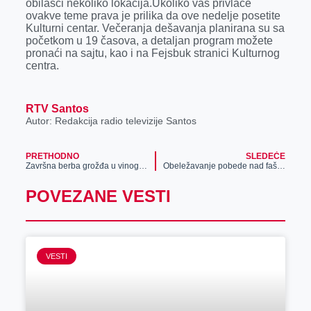
obilasci nekoliko lokacija.Ukoliko vas privlače
r
ovakve teme prava je prilika da ove nedelje posetite
Kulturni centar. Večeranja dešavanja planirana su sa
početkom u 19 časova, a detaljan program možete
pronaći na sajtu, kao i na Fejsbuk stranici Kulturnog
centra.
RTV Santos
Autor: Redakcija radio televizije Santos
PRETHODNO
SLEDEĆE
Završna berba grožđa u vinogradima
Obeležavanje pobede nad fašizmom
POVEZANE VESTI
VESTI