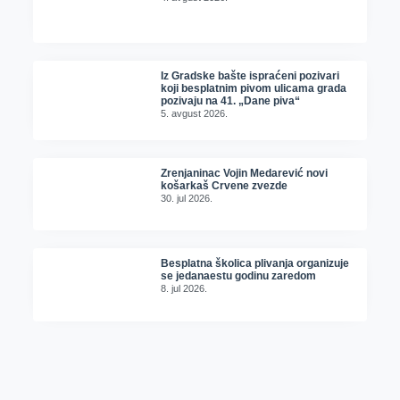
Iz Gradske bašte ispraćeni pozivari
koji besplatnim pivom ulicama grada
pozivaju na 41. „Dane piva“
5. avgust 2026.
Zrenjaninac Vojin Medarević novi
košarkaš Crvene zvezde
30. jul 2026.
Besplatna školica plivanja organizuje
se jedanaestu godinu zaredom
8. jul 2026.