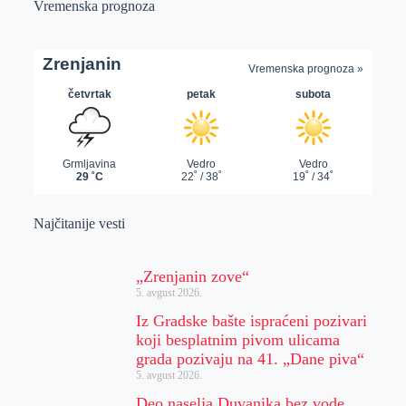
Vremenska prognoza
Najčitanije vesti
„Zrenjanin zove“
5. avgust 2026.
Iz Gradske bašte ispraćeni pozivari
koji besplatnim pivom ulicama
grada pozivaju na 41. „Dane piva“
5. avgust 2026.
Deo naselja Duvanika bez vode