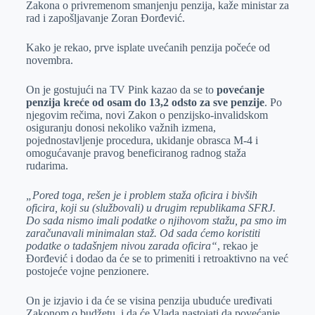
Zakona o privremenom smanjenju penzija, kaže ministar za
r
n
A
i
rad i zapošljavanje Zoran Đorđević.
p
l
Kako je rekao, prve isplate uvećanih penzija počeće od
p
novembra.
On je gostujući na TV Pink kazao da se to
povećanje
penzija kreće od osam do 13,2 odsto za sve penzije
. Po
njegovim rečima, novi Zakon o penzijsko-invalidskom
osiguranju donosi nekoliko važnih izmena,
pojednostavljenje procedura, ukidanje obrasca M-4 i
omogućavanje pravog beneficiranog radnog staža
rudarima.
„Pored toga, rešen je i problem staža oficira i bivših
oficira, koji su (službovali) u drugim republikama SFRJ.
Do sada nismo imali podatke o njihovom stažu, pa smo im
zaračunavali minimalan staž. Od sada ćemo koristiti
podatke o tadašnjem nivou zarada oficira“
, rekao je
Đorđević i dodao da će se to primeniti i retroaktivno na već
postojeće vojne penzionere.
On je izjavio i da će se visina penzija ubuduće uređivati
Zakonom o budžetu, i da će Vlada nastojati da povećanje