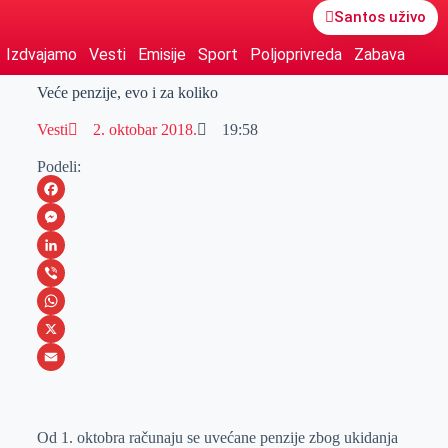
Santos uživo
Izdvajamo
Vesti
Emisije
Sport
Poljoprivreda
Zabava
Veće penzije, evo i za koliko
Vesti
2. oktobar 2018.
19:58
Podeli:
F
a
M
c
e
L
e
s
i
V
b
s
n
i
W
o
e
k
b
h
X
o
n
e
e
a
E
k
g
d
r
t
m
Od 1. oktobra računaju se uvećane penzije zbog ukidanja
e
I
s
a