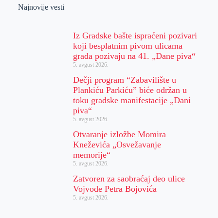
Najnovije vesti
Iz Gradske bašte ispraćeni pozivari
koji besplatnim pivom ulicama
grada pozivaju na 41. „Dane piva“
5. avgust 2026.
Dečji program “Zabavilište u
Plankiću Parkiću” biće održan u
toku gradske manifestacije „Dani
piva“
5. avgust 2026.
Otvaranje izložbe Momira
Kneževića „Osvežavanje
memorije“
5. avgust 2026.
Zatvoren za saobraćaj deo ulice
Vojvode Petra Bojovića
5. avgust 2026.