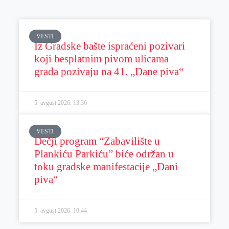
VESTI
Iz Gradske bašte ispraćeni pozivari
koji besplatnim pivom ulicama
grada pozivaju na 41. „Dane piva“
5. avgust 2026.
13:36
VESTI
Dečji program “Zabavilište u
Plankiću Parkiću” biće održan u
toku gradske manifestacije „Dani
piva“
5. avgust 2026.
10:44