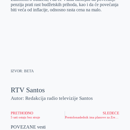
penzija prati rast budžetskih prihoda, kao i da će povećanja
biti veća od inflacije, odnosno rasta cena na malo.
IZVOR: BETA
RTV Santos
Autor: Redakcija radio televizije Santos
PRETHODNO
SLEDEĆE
5 sati ostaju bez struje
Prestolonaslednik ima planove za Zrenjanin
POVEZANE vesti