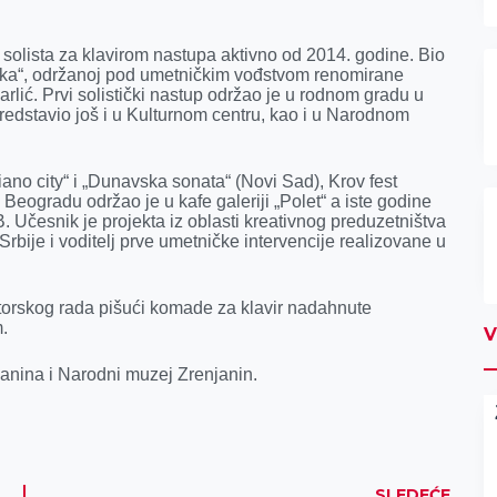
 solista za klavirom nastupa aktivno od 2014. godine. Bio
ika“, održanoj pod umetničkim vođstvom renomirane
lić. Prvi solistički nastup održao je u rodnom gradu u
edstavio još i u Kulturnom centru, kao i u Narodnom
Piano city“ i „Dunavska sonata“ (Novi Sad), Krov fest
Beogradu održao je u kafe galeriji „Polet“ a iste godine
 Učesnik je projekta iz oblasti kreativnog preduzetništva
Srbije i voditelj prve umetničke intervencije realizovane u
utorskog rada pišući komade za klavir nadahnute
.
V
janina i Narodni muzej Zrenjanin.
SLEDEĆE