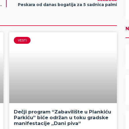
 pranja na Maris autoperionci?!
Peskara od danas bogatija za 5 sadnica palmi
N
VESTI
Dečji program “Zabavilište u Plankiću
Parkiću” biće održan u toku gradske
manifestacije „Dani piva“