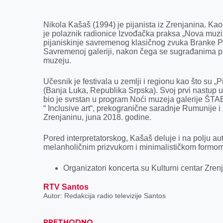
k
e
n
p
r
Nikola Kašaš (1994) je pijanista iz Zrenjanina. Kao
je polaznik radionice Izvođačka praksa „Nova muz
pijaniskinje savremenog klasičnog zvuka Branke Par
Savremenoj galeriji, nakon čega se sugrađanima pr
muzeju.
Učesnik je festivala u zemlji i regionu kao što su „
(Banja Luka, Republika Srpska). Svoj prvi nastup u 
bio je svrstan u program Noći muzeja galerije ŠTAB.
“ Inclusive art“, prekogranične saradnje Rumunije i 
Zrenjaninu, juna 2018. godine.
Pored interpretatorskog, Kašaš deluje i na polju a
melanholičnim prizvukom i minimalističkom formom
Organizatori koncerta su Kulturni centar Zren
RTV Santos
Autor: Redakcija radio televizije Santos
PRETHODNO