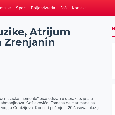
misije
Sport
Poljoprivreda
Još
Kontakt
zike, Atrijum
N
 Zrenjanin
z muzičke momente“ biće održan u utorak, 5. jula u
Rahmanjinova, Šoštakoviča, Tomasa de Hartmana sa
orgija Gurdžijeva. Koncert počinje u 20 časova, ulaz je