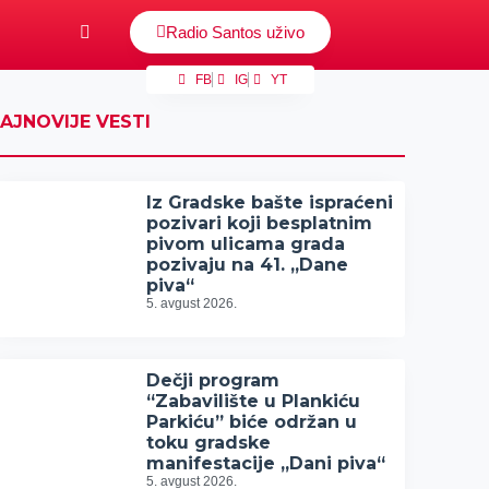
Radio Santos uživo
FB
IG
YT
AJNOVIJE VESTI
Iz Gradske bašte ispraćeni
pozivari koji besplatnim
pivom ulicama grada
pozivaju na 41. „Dane
piva“
5. avgust 2026.
Dečji program
“Zabavilište u Plankiću
Parkiću” biće održan u
toku gradske
manifestacije „Dani piva“
5. avgust 2026.