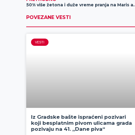
50% više žetona i duže vreme
POVEZANE VESTI
VESTI
Iz Gradske bašte ispraćeni pozivari
koji besplatnim pivom ulicama grada
pozivaju na 41. „Dane piva“