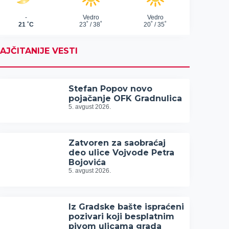
AJČITANIJE VESTI
Stefan Popov novo
pojačanje OFK Gradnulica
5. avgust 2026.
Zatvoren za saobraćaj
deo ulice Vojvode Petra
Bojovića
5. avgust 2026.
Iz Gradske bašte ispraćeni
pozivari koji besplatnim
pivom ulicama grada