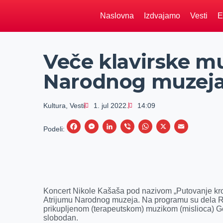
Naslovna
Izdvajamo
Vesti
E
Veče klavirske mu
Narodnog muzeja
Kultura
,
Vesti
1. jul 2022.
14:09
F
M
L
V
W
X
E
Podeli:
a
e
i
i
h
m
c
s
n
b
a
a
e
s
k
e
t
i
b
e
e
r
s
l
Koncert Nikole Kašaša pod nazivom „Putovanje kro
o
n
d
A
Atrijumu Narodnog muzeja. Na programu su dela 
prikupljenom (terapeutskom) muzikom (mislioca) Ge
o
g
I
p
slobodan.