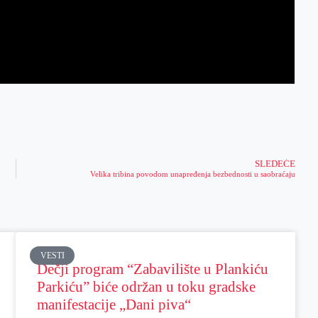
SLEDEĆE
Velika tribina povodom unapređenja bezbednosti u saobraćaju
VESTI
Dečji program “Zabavilište u Plankiću
Parkiću” biće održan u toku gradske
manifestacije „Dani piva“