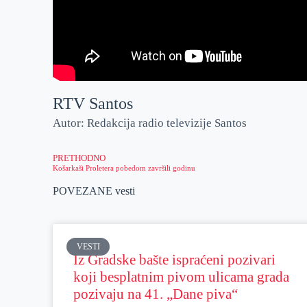
RTV Santos
Autor: Redakcija radio televizije Santos
PRETHODNO
Košarkaši Proletera pobedom završili godinu
POVEZANE vesti
VESTI
Iz Gradske bašte ispraćeni pozivari
koji besplatnim pivom ulicama grada
pozivaju na 41. „Dane piva“