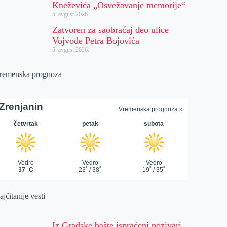
Kneževića „Osvežavanje memorije“
5. avgust 2026.
Zatvoren za saobraćaj deo ulice
Vojvode Petra Bojovića
5. avgust 2026.
remenska prognoza
jčitanije vesti
Iz Gradske bašte ispraćeni pozivari