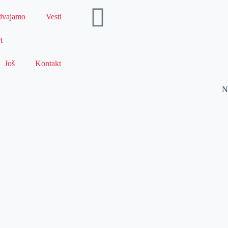
dvajamo
Vesti
t
Još
Kontakt
N