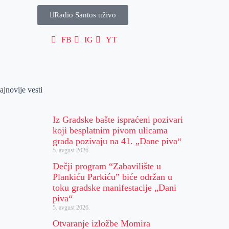
Radio Santos uživo
FB
IG
YT
ajnovije vesti
Iz Gradske bašte ispraćeni pozivari
koji besplatnim pivom ulicama
grada pozivaju na 41. „Dane piva“
5. avgust 2026.
Dečji program “Zabavilište u
Plankiću Parkiću” biće održan u
toku gradske manifestacije „Dani
piva“
5. avgust 2026.
Otvaranje izložbe Momira