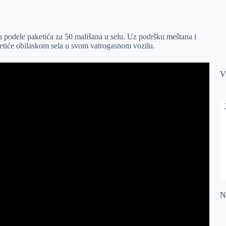
 podele paketića za 50 mališana u selu. Uz podršku meštana i
ketiće obilaskom sela u svom vatrogasnom vozilu.
V
Na