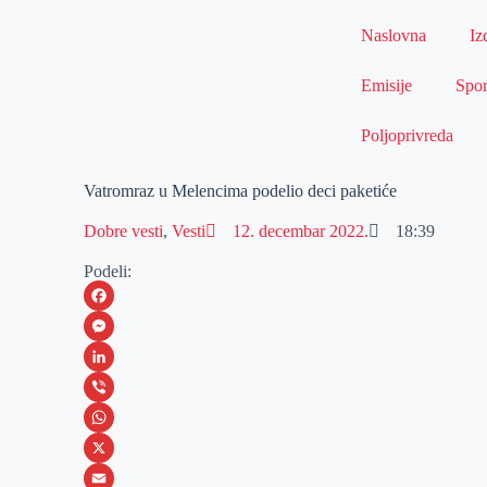
Naslovna
Iz
Emisije
Spor
Poljoprivreda
Vatromraz u Melencima podelio deci paketiće
Dobre vesti
,
Vesti
12. decembar 2022.
18:39
Podeli:
F
a
M
c
e
L
e
s
i
V
b
s
n
i
W
o
e
k
b
h
X