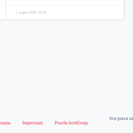
5. avgust 2026.
10:44
Sva prava z
 nama
Impressum
Pravila korišćenja