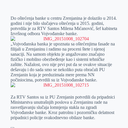
o
n
e
e
a
E
k
g
d
r
t
m
Do oštećenja banke u centru Zrenjanina je dolazilo u 2014.
e
I
s
a
godini i nije bilo slučajeva oštećenja u 2015. godini,
r
n
A
i
potvrdila je za RTV Santos Milena Mićanović, šef kabineta
Izvršnog odbora Vojvođanske banke.
p
l
p
„Vojvođanska banka je upoznata sa oštećenjima fasade na
filijali u Zrenjaninu i radimo na proceni štete i njenoj
sanaciji. Na samom objektu je angažovano značajno
fizičko i mobilno obezbeđenje kao i sistemi tehničke
zaštite. Nažalost, ovo nije prvi put da se ovakve situacije
dešavaju i do sada smo se nekoliko puta obraćali PU
Zrenjanin koja je preduzimala mere prema NN
počiniocima, potvrdili su iz Vojvođanske banke.
Za RTV Santos su iz PU Zrenjanin potvrdili da pripadnici
Ministarstva unutrašnjih poslova u Zrenjaninu rade na
rasvetljavanju slučaja lomnjenja stakla na zgradi
Vojvođanske banke. Kroz patrolnu i pozorničku delatnost
pripadnici policije svakodnevno obilaze banke.