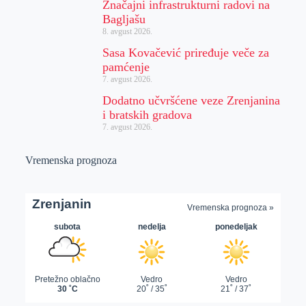
Značajni infrastrukturni radovi na
Bagljašu
8. avgust 2026.
Sasa Kovačević priređuje veče za
pamćenje
7. avgust 2026.
Dodatno učvršćene veze Zrenjanina
i bratskih gradova
7. avgust 2026.
Vremenska prognoza