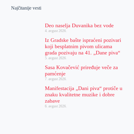
Najčitanije vesti
Deo naselja Duvanika bez vode
4. avgust 2026.
Iz Gradske bašte ispraćeni pozivari
koji besplatnim pivom ulicama
grada pozivaju na 41. „Dane piva“
5. avgust 2026.
Sasa Kovačević priređuje veče za
pamćenje
7. avgust 2026.
Manifestacija „Dani piva“ protiče u
znaku kvalitetne muzike i dobre
zabave
6. avgust 2026.