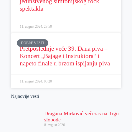
jedinstvenog simfonijskog rock
spektakla
11. avgust 2024.
23:50
DOBRE VESTI
Pretposlednje veče 39. Dana piva –
Koncert „Bajage i Instruktora“ i
napeto finale u brzom ispijanju piva
11. avgust 2024.
03:20
Najnovije vesti
Dragana Mirković večeras na Trgu
slobode
8. avgust 2026.