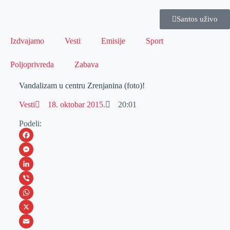
Santos uživo
Izdvajamo
Vesti
Emisije
Sport
Poljoprivreda
Zabava
Vandalizam u centru Zrenjanina (foto)!
Vesti
18. oktobar 2015.
20:01
Podeli:
F
a
M
c
e
L
e
s
i
V
b
s
n
i
W
o
e
k
b
h
X