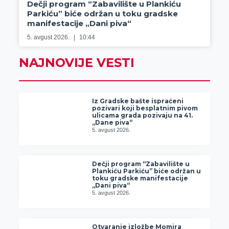
Dečji program “Zabavilište u Plankiću
Parkiću” biće održan u toku gradske
manifestacije „Dani piva“
5. avgust 2026.
10:44
NAJNOVIJE VESTI
Iz Gradske bašte ispraćeni
pozivari koji besplatnim pivom
ulicama grada pozivaju na 41.
„Dane piva“
5. avgust 2026.
Dečji program “Zabavilište u
Plankiću Parkiću” biće održan u
toku gradske manifestacije
„Dani piva“
5. avgust 2026.
Otvaranje izložbe Momira