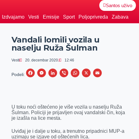
Santos uživo
Izdvajamo
Vesti
Emisije
Sport
Poljoprivreda
Zabava
Vandali lomili vozila u
naselju Ruža Šulman
Vesti
20. decembar 2020.
12:46
F
M
L
V
W
X
E
Podeli:
a
e
i
i
h
m
c
s
n
b
a
a
e
s
k
e
t
i
U toku noći oštećeno je više vozila u naselju Ruža
b
e
e
r
s
l
Šulman. Policiji je prijavljen ovaj vandalski čin, koja
o
n
d
A
je izašla na lice mesta.
o
g
I
p
Uviđaj je i dalje u toku, a trenutno pripadnici MUP-a
k
e
n
p
uzimaju se izjave od oštećenih lica.