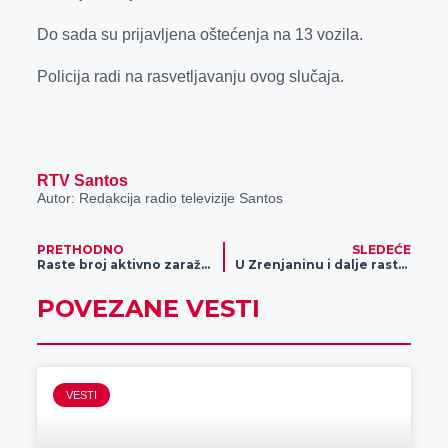
r
Do sada su prijavljena oštećenja na 13 vozila.
Policija radi na rasvetljavanju ovog slučaja.
RTV Santos
Autor: Redakcija radio televizije Santos
PRETHODNO
SLEDEĆE
Raste broj aktivno zaraženih u Zrenjaninu
U Zrenjaninu i dalje raste broj zaraženih koronavirusom
POVEZANE VESTI
VESTI