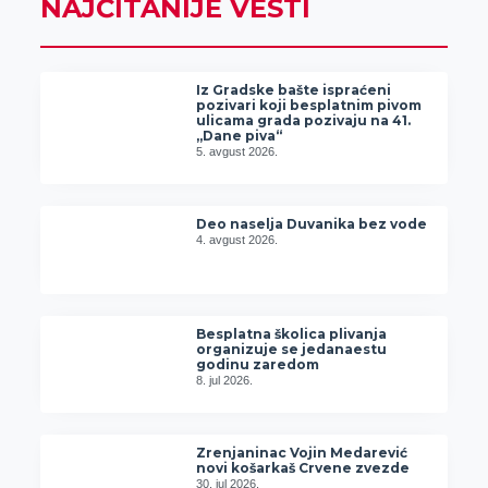
NAJČITANIJE VESTI
Iz Gradske bašte ispraćeni
pozivari koji besplatnim pivom
ulicama grada pozivaju na 41.
„Dane piva“
5. avgust 2026.
Deo naselja Duvanika bez vode
4. avgust 2026.
Besplatna školica plivanja
organizuje se jedanaestu
godinu zaredom
8. jul 2026.
Zrenjaninac Vojin Medarević
novi košarkaš Crvene zvezde
30. jul 2026.