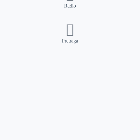
Radio
Pretraga
Pretraga
Kategorije
Ostalo
Naslovna
Izdvajamo