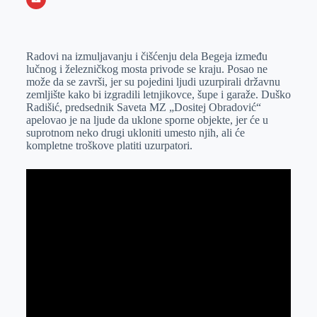
o
n
e
e
a
E
k
g
d
r
t
m
Radovi na izmuljavanju i čišćenju dela Begeja između
e
I
s
a
lučnog i železničkog mosta privode se kraju. Posao ne
r
n
A
i
može da se završi, jer su pojedini ljudi uzurpirali državnu
zemljište kako bi izgradili letnjikovce, šupe i garaže. Duško
p
l
Radišić, predsednik Saveta MZ „Dositej Obradović“
p
apelovao je na ljude da uklone sporne objekte, jer će u
suprotnom neko drugi ukloniti umesto njih, ali će
kompletne troškove platiti uzurpatori.