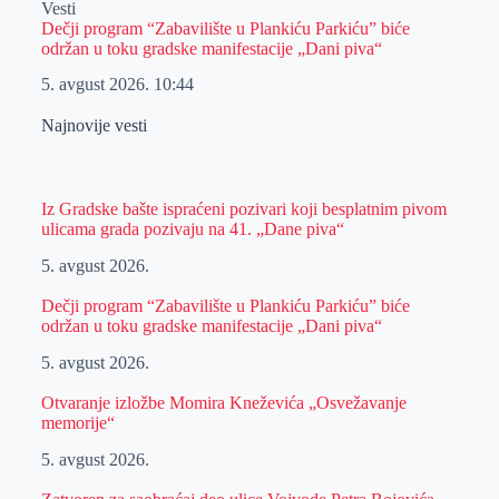
Vesti
Dečji program “Zabavilište u Plankiću Parkiću” biće
održan u toku gradske manifestacije „Dani piva“
5. avgust 2026.
10:44
Najnovije vesti
Iz Gradske bašte ispraćeni pozivari koji besplatnim pivom
ulicama grada pozivaju na 41. „Dane piva“
5. avgust 2026.
Dečji program “Zabavilište u Plankiću Parkiću” biće
održan u toku gradske manifestacije „Dani piva“
5. avgust 2026.
Otvaranje izložbe Momira Kneževića „Osvežavanje
memorije“
5. avgust 2026.