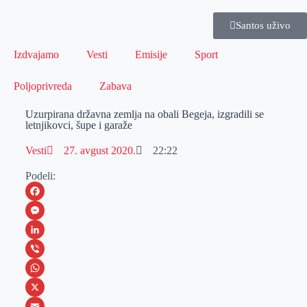
Santos uživo
Izdvajamo
Vesti
Emisije
Sport
Poljoprivreda
Zabava
Uzurpirana državna zemlja na obali Begeja, izgradili se
letnjikovci, šupe i garaže
Vesti
27. avgust 2020.
22:22
Podeli:
F
a
M
c
e
L
e
s
i
V
b
s
n
i
W
o
e
k
b
h
X