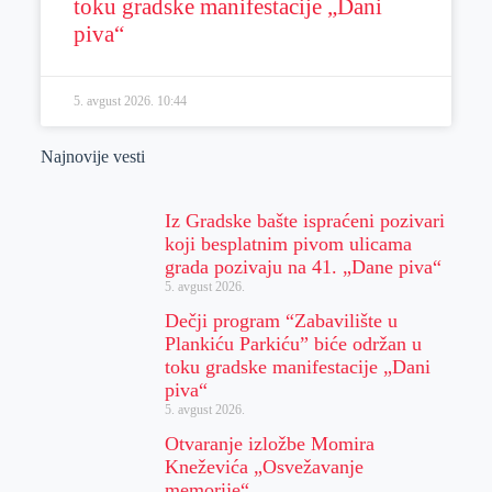
toku gradske manifestacije „Dani
piva“
5. avgust 2026.
10:44
Najnovije vesti
Iz Gradske bašte ispraćeni pozivari
koji besplatnim pivom ulicama
grada pozivaju na 41. „Dane piva“
5. avgust 2026.
Dečji program “Zabavilište u
Plankiću Parkiću” biće održan u
toku gradske manifestacije „Dani
piva“
5. avgust 2026.
Otvaranje izložbe Momira
Kneževića „Osvežavanje
memorije“