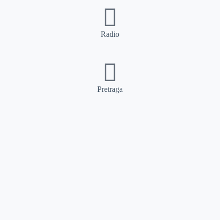
Radio
Pretraga
Pretraga
Kategorije
Ostalo
Naslovna