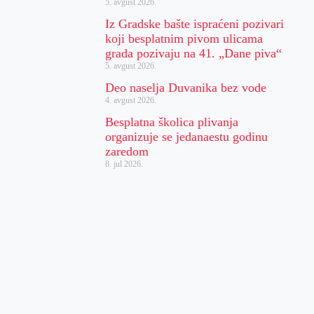
5. avgust 2026.
Iz Gradske bašte ispraćeni pozivari
koji besplatnim pivom ulicama
grada pozivaju na 41. „Dane piva“
5. avgust 2026.
Deo naselja Duvanika bez vode
4. avgust 2026.
Besplatna školica plivanja
organizuje se jedanaestu godinu
zaredom
8. jul 2026.