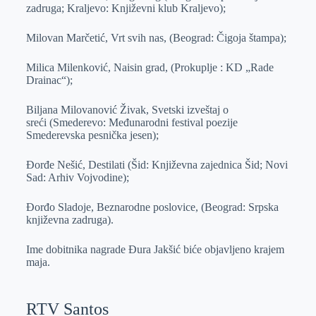
zadruga; Kraljevo: Književni klub Kraljevo);
Milovan Marčetić, Vrt svih nas, (Beograd: Čigoja štampa);
Milica Milenković, Naisin grad, (Prokuplje : KD „Rade
Drainac“);
Biljana Milovanović Živak, Svetski izveštaj o
sreći (Smederevo: Međunarodni festival poezije
Smederevska pesnička jesen);
Đorđe Nešić, Destilati (Šid: Književna zajednica Šid; Novi
Sad: Arhiv Vojvodine);
Đorđo Sladoje, Beznarodne poslovice, (Beograd: Srpska
književna zadruga).
Ime dobitnika nagrade Đura Jakšić biće objavljeno krajem
maja.
RTV Santos