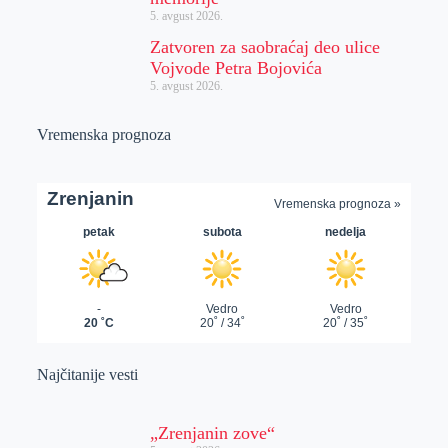
5. avgust 2026.
Zatvoren za saobraćaj deo ulice
Vojvode Petra Bojovića
5. avgust 2026.
Vremenska prognoza
Najčitanije vesti
„Zrenjanin zove“