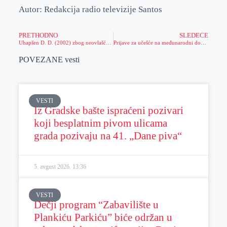
Autor: Redakcija radio televizije Santos
PRETHODNO
SLEDEĆE
Uhapšen D. D. (2002) zbog neovlašćene proizvodnje i stavljanja u promet opojnih droga
Prijave za učešće na međunarodni događaj „EXPO 2027“
POVEZANE vesti
VESTI
Iz Gradske bašte ispraćeni pozivari
koji besplatnim pivom ulicama
grada pozivaju na 41. „Dane piva“
5. avgust 2026.
13:36
VESTI
Dečji program “Zabavilište u
Plankiću Parkiću” biće održan u