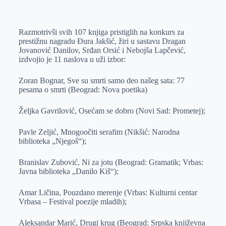
o
n
e
e
a
E
k
g
d
r
t
m
Razmotrivši svih 107 knjiga pristiglih na konkurs za
e
I
s
a
prestižnu nagradu Đura Jakšić, žiri u sastavu Dragan
r
n
A
i
Jovanović Danilov, Srđan Orsić i Nebojša Lapčević,
izdvojio je 11 naslova u uži izbor:
p
l
p
Zoran Bognar, Sve su smrti samo deo našeg sata: 77
pesama o smrti (Beograd: Nova poetika)
Željka Gavrilović, Osećam se dobro (Novi Sad: Prometej);
Pavle Zeljić, Mnogoočiti serafim (Nikšić: Narodna
biblioteka „Njegoš“);
Branislav Zubović, Ni za jotu (Beograd: Gramatik; Vrbas:
Javna biblioteka „Danilo Kiš“);
Amar Ličina, Pouzdano merenje (Vrbas: Kulturni centar
Vrbasa – Festival poezije mladih);
Aleksandar Marić, Drugi krug (Beograd: Srpska književna