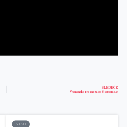
SLEDEĆE
Vremenska prognoza za 6.septembar
VESTI