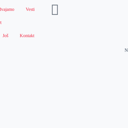
dvajamo
Vesti
t
Još
Kontakt
N