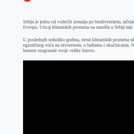
o
n
e
e
a
E
k
g
d
r
t
m
Srbija je jedna od vodećih zemalja po biodiverzitetu, tačni
e
I
s
a
Evropu. Uticaj klimatskih promena na staništa u Srbiji nije
r
n
A
i
p
l
U poslednjih nekoliko godina, trend klimatskih promena id
egzotičnog voća na otvorenom, u baštama i okućnicama. N
p
banane razgranale svoje velike listove.