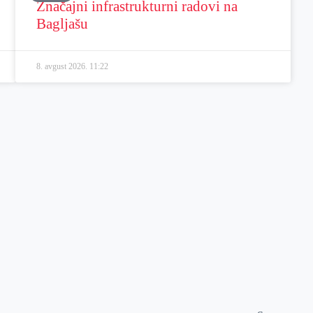
Značajni infrastrukturni radovi na
Bagljašu
8. avgust 2026.
11:22