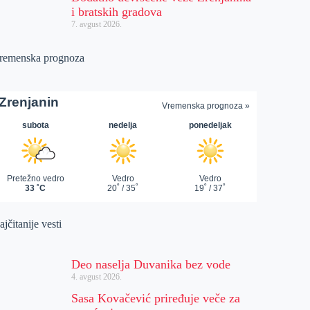
i bratskih gradova
7. avgust 2026.
remenska prognoza
jčitanije vesti
Deo naselja Duvanika bez vode
4. avgust 2026.
Sasa Kovačević priređuje veče za