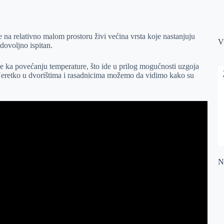
je na relativno malom prostoru živi većina vrsta koje nastanjuju
V
 dovoljno ispitan.
e ka povećanju temperature, što ide u prilog mogućnosti uzgoja
eretko u dvorištima i rasadnicima možemo da vidimo kako su
Na