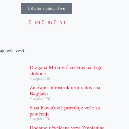
Radio Santos uživo
FB
IG
YT
ajnovije vesti
Dragana Mirković večeras na Trgu
slobode
8. avgust 2026.
Značajni infrastrukturni radovi na
Bagljašu
8. avgust 2026.
Sasa Kovačević priređuje veče za
pamćenje
7. avgust 2026.
Dodatno učvršćene veze Zrenjanina