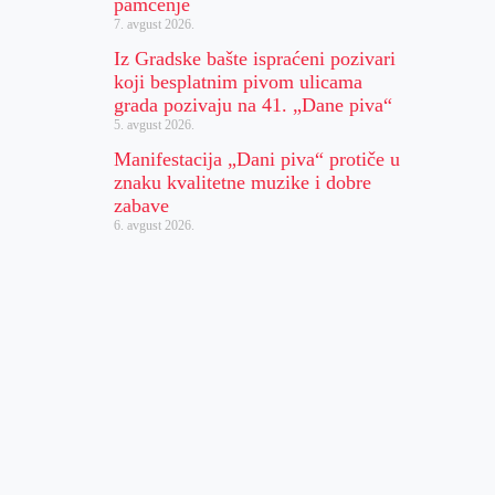
pamćenje
7. avgust 2026.
Iz Gradske bašte ispraćeni pozivari
koji besplatnim pivom ulicama
grada pozivaju na 41. „Dane piva“
5. avgust 2026.
Manifestacija „Dani piva“ protiče u
znaku kvalitetne muzike i dobre
zabave
6. avgust 2026.