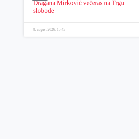
Dragana Mirković večeras na Trgu
slobode
8. avgust 2026.
15:45