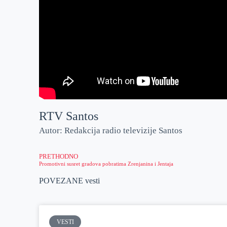
RTV Santos
Autor: Redakcija radio televizije Santos
PRETHODNO
Promotivni susret gradova pobratima Zrenjanina i Jentaja
POVEZANE vesti
VESTI