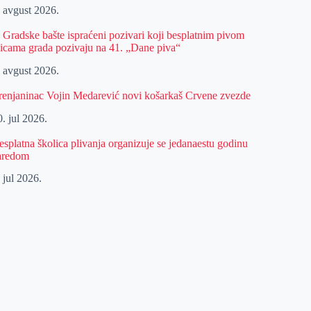
. avgust 2026.
z Gradske bašte ispraćeni pozivari koji besplatnim pivom
licama grada pozivaju na 41. „Dane piva“
. avgust 2026.
renjaninac Vojin Medarević novi košarkaš Crvene zvezde
. jul 2026.
esplatna školica plivanja organizuje se jedanaestu godinu
aredom
 jul 2026.