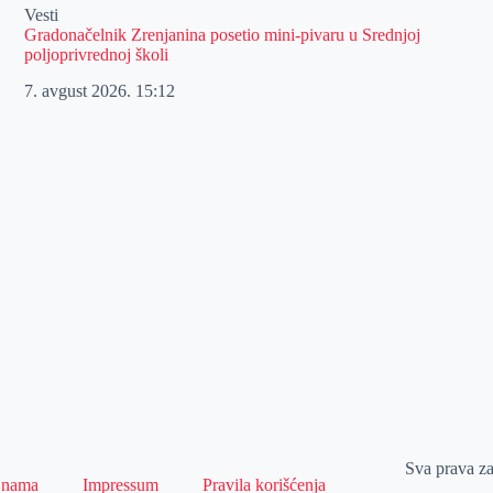
Vesti
Gradonačelnik Zrenjanina posetio mini-pivaru u Srednjoj
poljoprivrednoj školi
7. avgust 2026.
15:12
Sva prava z
 nama
Impressum
Pravila korišćenja