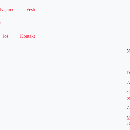
dvajamo
Vesti
t
Još
Kontakt
N
D
7
G
p
7
M
i