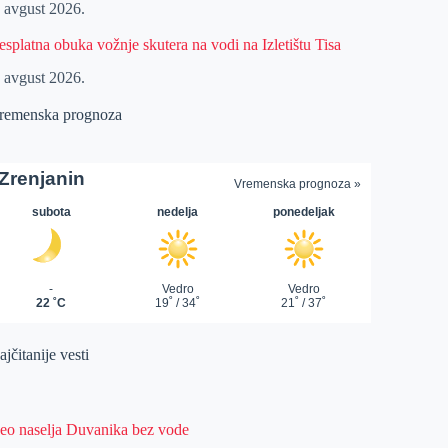
. avgust 2026.
esplatna obuka vožnje skutera na vodi na Izletištu Tisa
. avgust 2026.
remenska prognoza
jčitanije vesti
eo naselja Duvanika bez vode