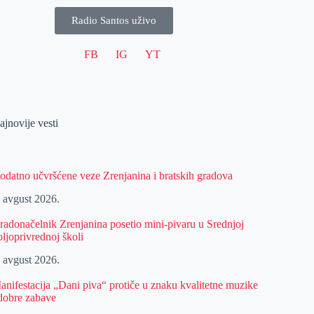
Radio Santos uživo
FB
IG
YT
ajnovije vesti
odatno učvršćene veze Zrenjanina i bratskih gradova
. avgust 2026.
radonačelnik Zrenjanina posetio mini-pivaru u Srednjoj
oljoprivrednoj školi
. avgust 2026.
anifestacija „Dani piva“ protiče u znaku kvalitetne muzike
 dobre zabave