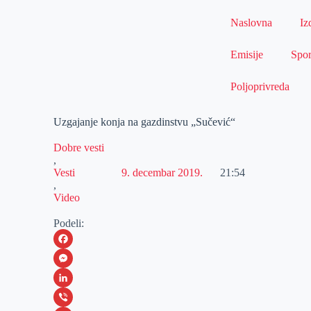
Naslovna
Iz
Emisije
Spor
Poljoprivreda
Uzgajanje konja na gazdinstvu „Sučević“
Dobre vesti
,
Vesti
9. decembar 2019.
21:54
,
Video
Podeli:
F
a
M
c
e
L