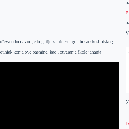
6
B
6
V
đeva odnedavno je bogatije za trideset grla bosansko-brdskog
otinjak konja ove pasmine, kao i otvaranje škole jahanja.
Na
D