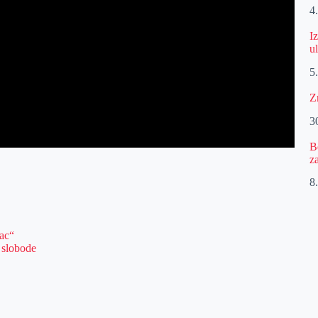
4
I
u
5
Z
30
B
z
8.
ac“
 slobode