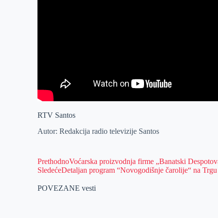
RTV Santos
Autor: Redakcija radio televizije Santos
Prethodno
Voćarska proizvodnja firme „Banatski Despotov
Sledeće
Detaljan program “Novogodišnje čarolije“ na Trgu
POVEZANE vesti