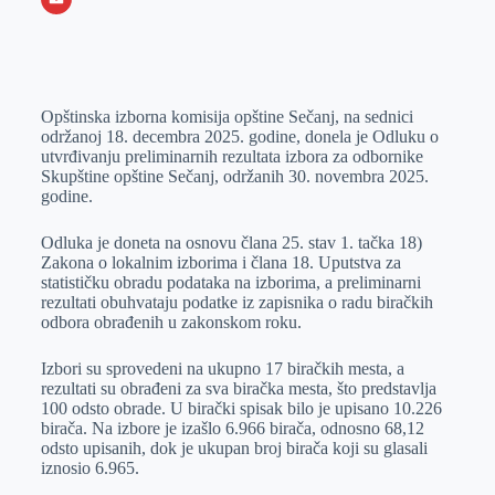
o
n
e
e
a
E
k
g
d
r
t
m
e
I
s
a
Opštinska izborna komisija opštine Sečanj, na sednici
r
n
A
i
održanoj 18. decembra 2025. godine, donela je Odluku o
p
l
utvrđivanju preliminarnih rezultata izbora za odbornike
Skupštine opštine Sečanj, održanih 30. novembra 2025.
p
godine.
Odluka je doneta na osnovu člana 25. stav 1. tačka 18)
Zakona o lokalnim izborima i člana 18. Uputstva za
statističku obradu podataka na izborima, a preliminarni
rezultati obuhvataju podatke iz zapisnika o radu biračkih
odbora obrađenih u zakonskom roku.
Izbori su sprovedeni na ukupno 17 biračkih mesta, a
rezultati su obrađeni za sva biračka mesta, što predstavlja
100 odsto obrade. U birački spisak bilo je upisano 10.226
birača. Na izbore je izašlo 6.966 birača, odnosno 68,12
odsto upisanih, dok je ukupan broj birača koji su glasali
iznosio 6.965.