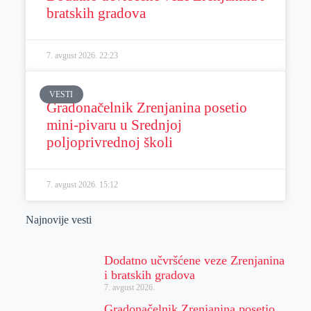
bratskih gradova
7. avgust 2026.
22:23
VESTI
Gradonačelnik Zrenjanina posetio
mini-pivaru u Srednjoj
poljoprivrednoj školi
7. avgust 2026.
15:12
Najnovije vesti
Dodatno učvršćene veze Zrenjanina
i bratskih gradova
7. avgust 2026.
Gradonačelnik Zrenjanina posetio