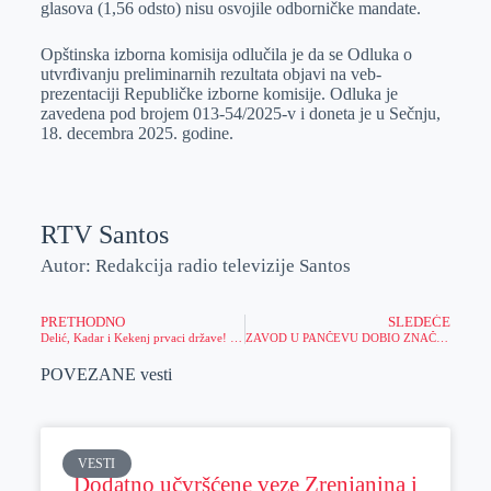
glasova (1,56 odsto) nisu osvojile odborničke mandate.
Opštinska izborna komisija odlučila je da se Odluka o
utvrđivanju preliminarnih rezultata objavi na veb-
prezentaciji Republičke izborne komisije. Odluka je
zavedena pod brojem 013-54/2025-v i doneta je u Sečnju,
18. decembra 2025. godine.
RTV Santos
Autor: Redakcija radio televizije Santos
PRETHODNO
SLEDEĆE
Delić, Kadar i Kekenj prvaci države! Delić Sara najbolja juniorska Srbije!
ZAVOD U PANČEVU DOBIO ZNAČAJNU DONACIJU: Meridian Fondacija jača kapacitete za zaštitu zdravlja i životne sredine
POVEZANE vesti
VESTI
Dodatno učvršćene veze Zrenjanina i