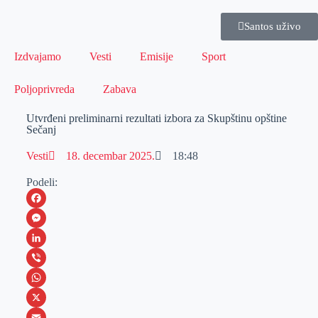
Santos uživo
Izdvajamo
Vesti
Emisije
Sport
Poljoprivreda
Zabava
Utvrđeni preliminarni rezultati izbora za Skupštinu opštine
Sečanj
Vesti
18. decembar 2025.
18:48
Podeli:
F
a
M
c
e
L
e
s
i
V
b
s
n
i
W
o
e
k
b
h
X