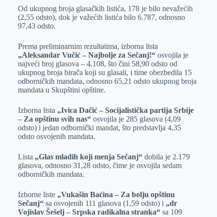
Od ukupnog broja glasačkih listića, 178 je bilo nevažećih
(2,55 odsto), dok je važećih listića bilo 6.787, odnosno
97,43 odsto.
Prema preliminarnim rezultatima, izborna lista
„Aleksandar Vučić – Najbolje za Sečanj!“
osvojila je
najveći broj glasova – 4.108, što čini 58,90 odsto od
ukupnog broja birača koji su glasali, i time obezbedila 15
odborničkih mandata, odnosno 65,21 odsto ukupnog broja
mandata u Skupštini opštine.
Izborna lista
„Ivica Dačić – Socijalistička partija Srbije
– Za opštinu svih nas“
osvojila je 285 glasova (4,09
odsto) i jedan odbornički mandat, što predstavlja 4,35
odsto osvojenih mandata.
Lista
„Glas mladih koji menja Sečanj“
dobila je 2.179
glasova, odnosno 31,28 odsto, čime je osvojila sedam
odborničkih mandata.
Izborne liste
„Vukašin Baćina – Za bolju opštinu
Sečanj“
sa osvojenih 111 glasova (1,59 odsto) i
„dr
Vojislav Šešelj – Srpska radikalna stranka“
sa 109