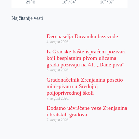
Najčitanije vesti
Deo naselja Duvanika bez vode
4. avgust 2026.
Iz Gradske bašte ispraćeni pozivari
koji besplatnim pivom ulicama
grada pozivaju na 41. „Dane piva“
5. avgust 2026.
Gradonačelnik Zrenjanina posetio
mini-pivaru u Srednjoj
poljoprivrednoj školi
7. avgust 2026.
Dodatno učvršćene veze Zrenjanina
i bratskih gradova
7. avgust 2026.