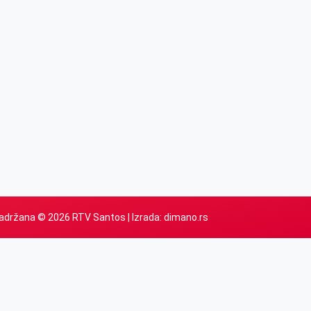
adržana © 2026 RTV Santos | Izrada:
dimano.rs