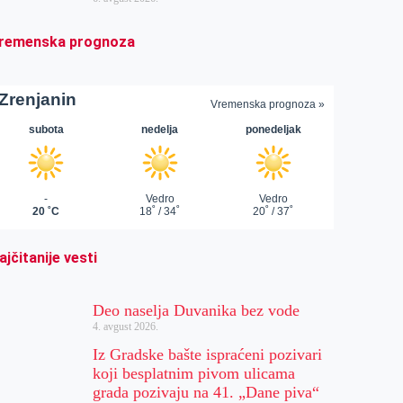
remenska prognoza
ajčitanije vesti
Deo naselja Duvanika bez vode
4. avgust 2026.
Iz Gradske bašte ispraćeni pozivari
koji besplatnim pivom ulicama
grada pozivaju na 41. „Dane piva“