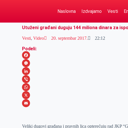
Naslovna
Izdvajamo
Vesti
Em
Utuženi građani duguju 144 miliona dinara za isp
Vesti
,
Video
20. septembar 2017.
22:12
Podeli:
F
a
M
c
e
L
e
s
i
V
b
s
n
i
W
o
e
k
b
h
X
o
n
e
e
a
E
k
g
d
r
t
m
Veliki dugovi građana i pravnih lica opterećuju rad JKP “
e
I
s
a