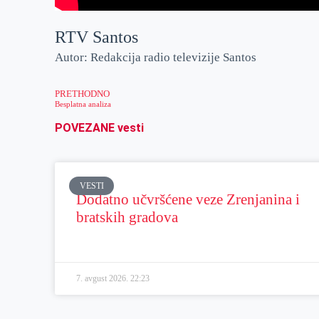
RTV Santos
Autor: Redakcija radio televizije Santos
PRETHODNO
Besplatna analiza
POVEZANE vesti
VESTI
Dodatno učvršćene veze Zrenjanina i
bratskih gradova
7. avgust 2026.
22:23