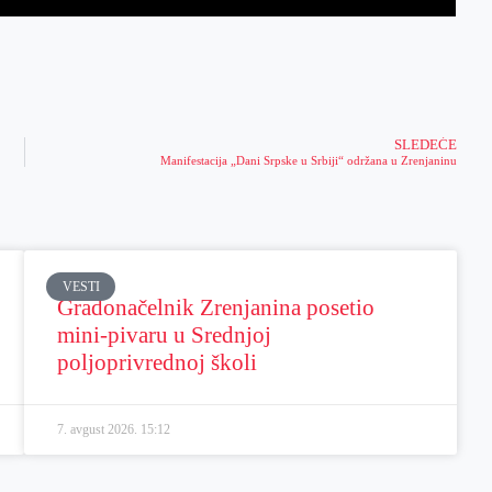
SLEDEĆE
Manifestacija „Dani Srpske u Srbiji“ održana u Zrenjaninu
VESTI
Gradonačelnik Zrenjanina posetio
mini-pivaru u Srednjoj
poljoprivrednoj školi
7. avgust 2026.
15:12