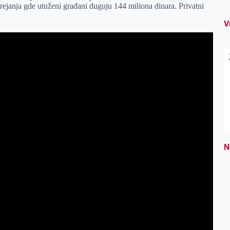
grejanja gde utuženi građani duguju 144 miliona dinara. Privatni
V
N