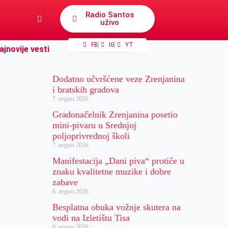
Radio Santos
uživo
FB
IG
YT
ajnovije vesti
Dodatno učvršćene veze Zrenjanina
i bratskih gradova
7. avgust 2026.
Gradonačelnik Zrenjanina posetio
mini-pivaru u Srednjoj
poljoprivrednoj školi
7. avgust 2026.
Manifestacija „Dani piva“ protiče u
znaku kvalitetne muzike i dobre
zabave
6. avgust 2026.
Besplatna obuka vožnje skutera na
vodi na Izletištu Tisa
6. avgust 2026.