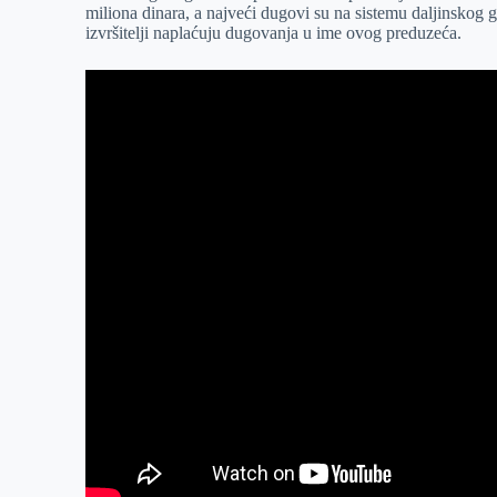
miliona dinara, a najveći dugovi su na sistemu daljinskog 
r
n
A
i
izvršitelji naplaćuju dugovanja u ime ovog preduzeća.
p
l
p