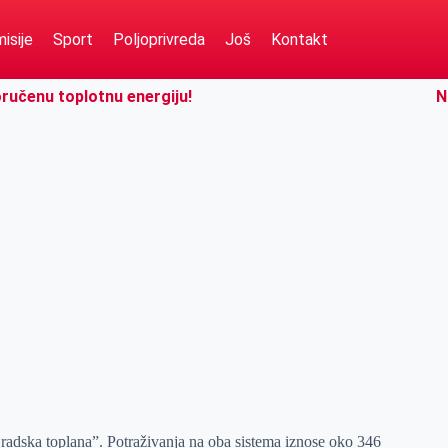
isije
Sport
Poljoprivreda
Još
Kontakt
oručenu toplotnu energiju!
N
Gradska toplana”. Potraživanja na oba sistema iznose oko 346